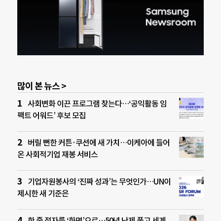
많이 본 뉴스 >
사회변화 이끈 프로그램 찾는다…‘공익활동 임
팩트 어워드’ 후보 모집
버릴 뻔한 커튼·쿠션에 새 가치…이케아에 들어
온 사회적기업 재봉 서비스
기업자원봉사의 ‘진짜 성과’는 무엇인가…UN이
제시한 새 기준은
한 줄 점자를 ‘화면’으로…50년 난제 풀고 세계