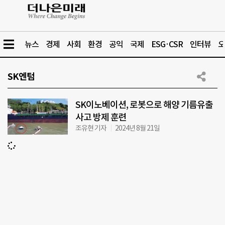
뉴스
경제
사회
환경
공익
국제
ESG·CSR
인터뷰
오
SK엔텀
SK이노베이션, 로봇으로 해양 기름유출
사고 방제 훈련
조유현 기자
2024년 8월 21일