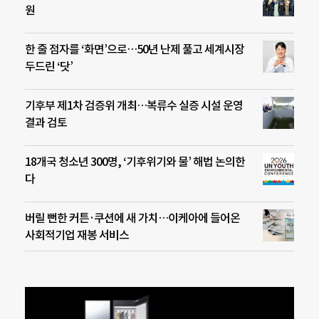
원
한 줄 점자를 ‘화면’으로…50년 난제 풀고 세계시장
두드린 ‘닷’
기후부 제1차 검증위 개최…복류수 실증 시설 운영
결과 검토
18개국 청소년 300명, ‘기후위기와 물’ 해법 논의한
다
버릴 뻔한 커튼·쿠션에 새 가치…이케아에 들어온
사회적기업 재봉 서비스