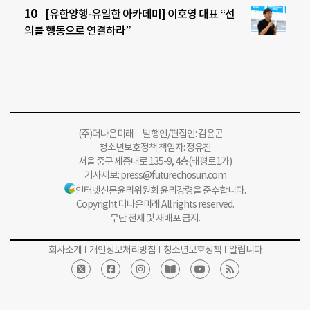
[유한양행-유일한 아카데미] 이호영 대표 “선
의를 행동으로 연결하라”
(주)더나은미래 발행인/편집인: 김윤곤
청소년보호정책 책임자: 정유진
서울 중구 세종대로 135-9, 4층(태평로1가)
기사제보:
press@futurechosun.com
인터넷신문윤리위원회 윤리강령을 준수합니다.
Copyright 더나은미래 All rights reserved.
무단 전재 및 재배포 금지.
회사소개
개인정보처리방침
청소년보호정책
알립니다