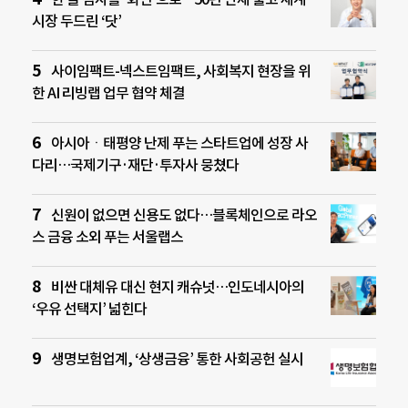
시장 두드린 ‘닷’
사이임팩트-넥스트임팩트, 사회복지 현장을 위
한 AI 리빙랩 업무 협약 체결
아시아ㆍ태평양 난제 푸는 스타트업에 성장 사
다리…국제기구·재단·투자사 뭉쳤다
신원이 없으면 신용도 없다…블록체인으로 라오
스 금융 소외 푸는 서울랩스
비싼 대체유 대신 현지 캐슈넛…인도네시아의
‘우유 선택지’ 넓힌다
생명보험업계, ‘상생금융’ 통한 사회공헌 실시