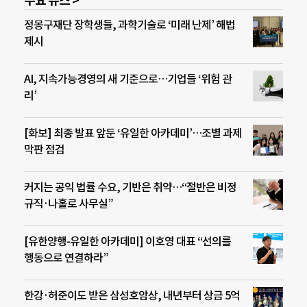
주요 뉴스 >
정몽구재단 장학생들, 과학기술로 ‘미래 난제’ 해법
제시
AI, 지속가능경영의 새 기준으로…기업들 ‘위험 관
리’
[화보] 최종 발표 앞둔 ‘유일한 아카데미’…조별 과제
막판 점검
커지는 공익 법률 수요, 기반은 취약…“절반은 비정
규직·나홀로 사무실”
[유한양행-유일한 아카데미] 이호영 대표 “선의를
행동으로 연결하라”
한강·허준이도 받은 삼성호암상, 내년부터 상금 5억