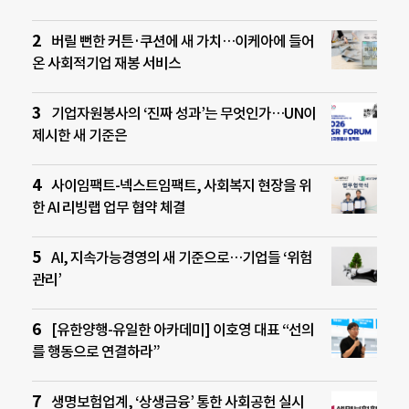
버릴 뻔한 커튼·쿠션에 새 가치…이케아에 들어
온 사회적기업 재봉 서비스
기업자원봉사의 ‘진짜 성과’는 무엇인가…UN이
제시한 새 기준은
사이임팩트-넥스트임팩트, 사회복지 현장을 위
한 AI 리빙랩 업무 협약 체결
AI, 지속가능경영의 새 기준으로…기업들 ‘위험
관리’
[유한양행-유일한 아카데미] 이호영 대표 “선의
를 행동으로 연결하라”
생명보험업계, ‘상생금융’ 통한 사회공헌 실시