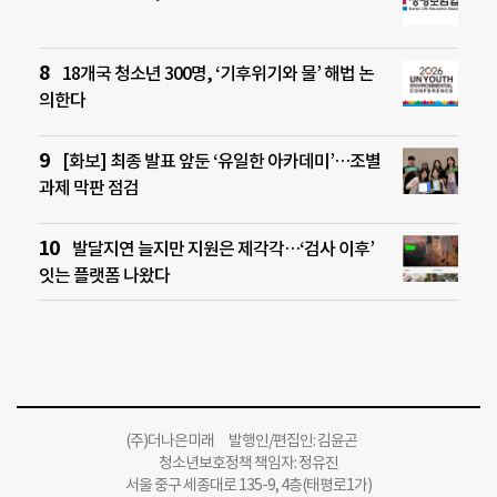
18개국 청소년 300명, ‘기후위기와 물’ 해법 논
의한다
[화보] 최종 발표 앞둔 ‘유일한 아카데미’…조별
과제 막판 점검
발달지연 늘지만 지원은 제각각…‘검사 이후’
잇는 플랫폼 나왔다
(주)더나은미래 발행인/편집인: 김윤곤
청소년보호정책 책임자: 정유진
서울 중구 세종대로 135-9, 4층(태평로1가)