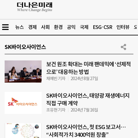
뉴스
경제
사회
환경
공익
국제
ESG·CSR
인터뷰
오
SK바이오사이언스
보건 원조 확대는 미래 팬데믹에 ‘선제적
으로’ 대응하는 방법
채예빈 기자
2024년 8월 27일
SK바이오사이언스, 태양광 재생에너지
직접 구매 계약
조유현 기자
2024년 7월 16일
SK바이오사이언스, 첫 ESG 보고서…
“사회적가치 3400억원 창출”