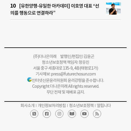
[유한양행-유일한 아카데미] 이호영 대표 “선
의를 행동으로 연결하라”
(주)더나은미래 발행인/편집인: 김윤곤
청소년보호정책 책임자: 정유진
서울 중구 세종대로 135-9, 4층(태평로1가)
기사제보:
press@futurechosun.com
인터넷신문윤리위원회 윤리강령을 준수합니다.
Copyright 더나은미래 All rights reserved.
무단 전재 및 재배포 금지.
회사소개
개인정보처리방침
청소년보호정책
알립니다