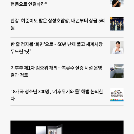
행동으로 연결하라”
한강·허준이도 받은 삼성호암상, 내년부터 상금 5억
원
한 줄 점자를 ‘화면’으로…50년 난제 풀고 세계시장
두드린 ‘닷’
기후부 제1차 검증위 개최…복류수 실증 시설 운영
결과 검토
18개국 청소년 300명, ‘기후위기와 물’ 해법 논의한
다