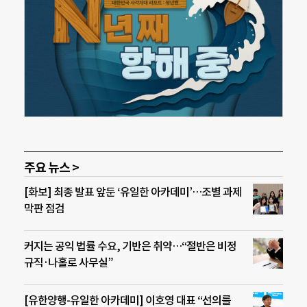
주요 뉴스 >
[화보] 최종 발표 앞둔 ‘유일한 아카데미’…조별 과제
막판 점검
커지는 공익 법률 수요, 기반은 취약…“절반은 비정
규직·나홀로 사무실”
[유한양행-유일한 아카데미] 이호영 대표 “선의를