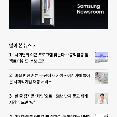
많이 본 뉴스 >
사회변화 이끈 프로그램 찾는다…‘공익활동 임
팩트 어워드’ 후보 모집
버릴 뻔한 커튼·쿠션에 새 가치…이케아에 들어
온 사회적기업 재봉 서비스
한 줄 점자를 ‘화면’으로…50년 난제 풀고 세계
시장 두드린 ‘닷’
기업자원봉사의 ‘진짜 성과’는 무엇인가…UN이