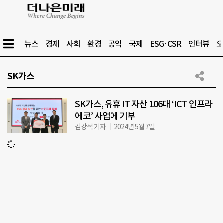
뉴스
경제
사회
환경
공익
국제
ESG·CSR
인터뷰
오
SK가스
SK가스, 유휴 IT 자산 106대 ‘ICT 인프라
에코’ 사업에 기부
김강석 기자
2024년 5월 7일