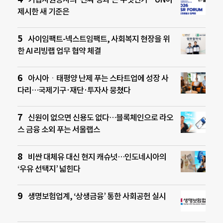
제시한 새 기준은
사이임팩트-넥스트임팩트, 사회복지 현장을 위
한 AI 리빙랩 업무 협약 체결
아시아ㆍ태평양 난제 푸는 스타트업에 성장 사
다리…국제기구·재단·투자사 뭉쳤다
신원이 없으면 신용도 없다…블록체인으로 라오
스 금융 소외 푸는 서울랩스
비싼 대체유 대신 현지 캐슈넛…인도네시아의
‘우유 선택지’ 넓힌다
생명보험업계, ‘상생금융’ 통한 사회공헌 실시