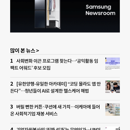
많이 본 뉴스 >
사회변화 이끈 프로그램 찾는다…‘공익활동 임
팩트 어워드’ 후보 모집
[유한양행-유일한 아카데미] “코딩 몰라도 앱 만
든다”…청년들이 AI로 설계한 헬스케어 해법
버릴 뻔한 커튼·쿠션에 새 가치…이케아에 들어
온 사회적기업 재봉 서비스
기업자원봉사의 ‘진짜 성과’는 무엇인가…UN이