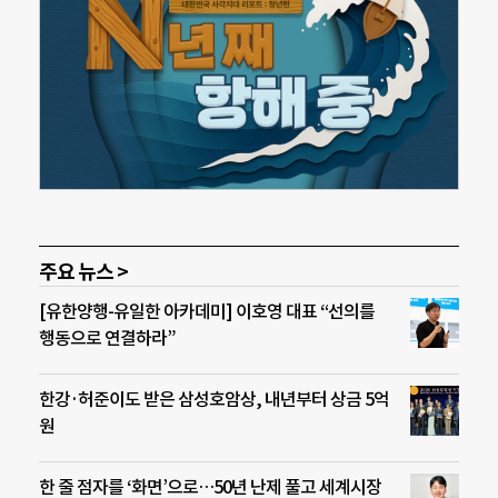
주요 뉴스 >
[유한양행-유일한 아카데미] 이호영 대표 “선의를
행동으로 연결하라”
한강·허준이도 받은 삼성호암상, 내년부터 상금 5억
원
한 줄 점자를 ‘화면’으로…50년 난제 풀고 세계시장