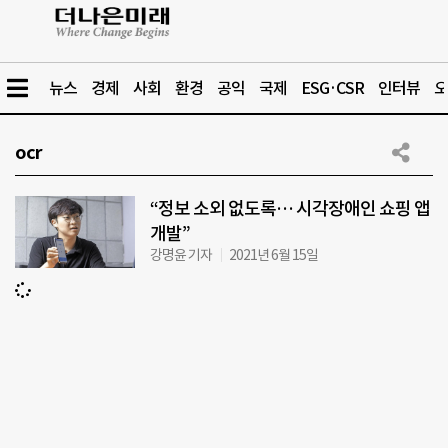
뉴스
경제
사회
환경
공익
국제
ESG·CSR
인터뷰
오
ocr
“정보 소외 없도록… 시각장애인 쇼핑 앱
개발”
강명윤 기자
2021년 6월 15일