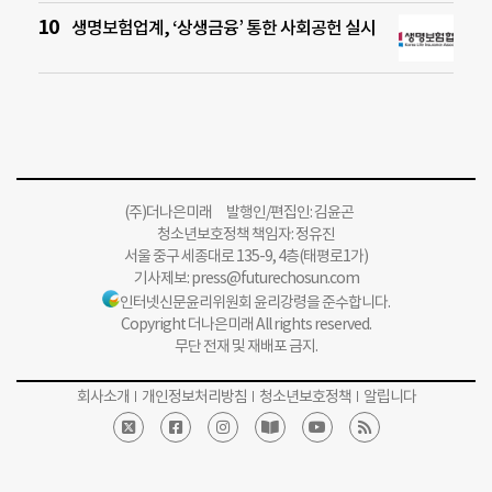
생명보험업계, ‘상생금융’ 통한 사회공헌 실시
(주)더나은미래 발행인/편집인: 김윤곤
청소년보호정책 책임자: 정유진
서울 중구 세종대로 135-9, 4층(태평로1가)
기사제보:
press@futurechosun.com
인터넷신문윤리위원회 윤리강령을 준수합니다.
Copyright 더나은미래 All rights reserved.
무단 전재 및 재배포 금지.
회사소개
개인정보처리방침
청소년보호정책
알립니다