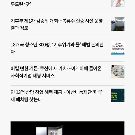
두드린 ‘닷’
기후부 제1차 검증위 개최…복류수 실증 시설 운영
결과 검토
18개국 청소년 300명, ‘기후위기와 물’ 해법 논의한
다
버릴 뻔한 커튼·쿠션에 새 가치…이케아에 들어온
사회적기업 재봉 서비스
연 13억 상당 창업 혜택 제공…아산나눔재단 ‘마루’
새 배치팀 찾는다