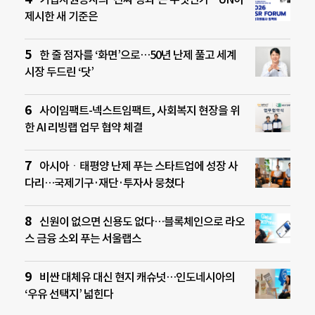
제시한 새 기준은
한 줄 점자를 ‘화면’으로…50년 난제 풀고 세계
시장 두드린 ‘닷’
사이임팩트-넥스트임팩트, 사회복지 현장을 위
한 AI 리빙랩 업무 협약 체결
아시아ㆍ태평양 난제 푸는 스타트업에 성장 사
다리…국제기구·재단·투자사 뭉쳤다
신원이 없으면 신용도 없다…블록체인으로 라오
스 금융 소외 푸는 서울랩스
비싼 대체유 대신 현지 캐슈넛…인도네시아의
‘우유 선택지’ 넓힌다