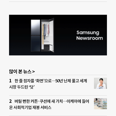
많이 본 뉴스 >
한 줄 점자를 ‘화면’으로…50년 난제 풀고 세계
시장 두드린 ‘닷’
버릴 뻔한 커튼·쿠션에 새 가치…이케아에 들어
온 사회적기업 재봉 서비스