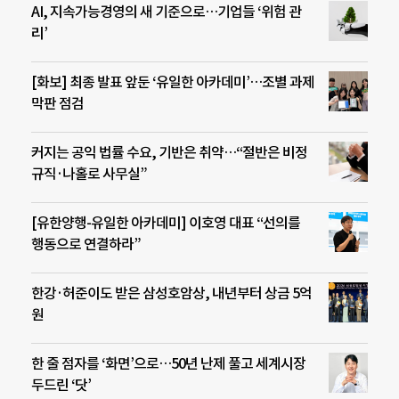
AI, 지속가능경영의 새 기준으로…기업들 ‘위험 관
리’
[화보] 최종 발표 앞둔 ‘유일한 아카데미’…조별 과제
막판 점검
커지는 공익 법률 수요, 기반은 취약…“절반은 비정
규직·나홀로 사무실”
[유한양행-유일한 아카데미] 이호영 대표 “선의를
행동으로 연결하라”
한강·허준이도 받은 삼성호암상, 내년부터 상금 5억
원
한 줄 점자를 ‘화면’으로…50년 난제 풀고 세계시장
두드린 ‘닷’