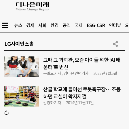
뉴스
경제
사회
환경
공익
국제
ESG·CSR
인터뷰
오
LG사이언스홀
그때 그 과학관, 요즘 아이들 위한 ‘AI 배
움터’로 변신
문일요 기자 , 강나윤 인턴기자
2022년 7월 5일
산골 학교에 들어선 로봇축구장… 조용
하던 교실이 왁자지껄
김경하 기자
2014년 11월 11일