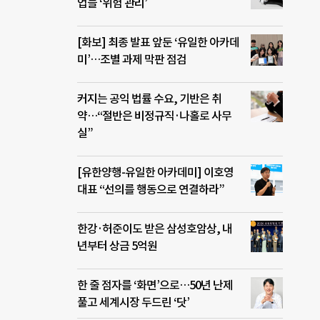
업들 ‘위험 관리’
[화보] 최종 발표 앞둔 ‘유일한 아카데
미’…조별 과제 막판 점검
커지는 공익 법률 수요, 기반은 취
약…“절반은 비정규직·나홀로 사무
실”
[유한양행-유일한 아카데미] 이호영
대표 “선의를 행동으로 연결하라”
한강·허준이도 받은 삼성호암상, 내
년부터 상금 5억원
한 줄 점자를 ‘화면’으로…50년 난제
풀고 세계시장 두드린 ‘닷’