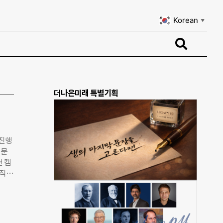
Korean
▼
Korean
▼
더나은미래 특별기획
 진행
 문
 캠
임직원
롯해
 캠페
 중
퀴