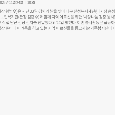
올바른 분리배출 방법을 배우고, ‘탄소중립 실천 약속나무’활동으로 실천을 
025년 11월 24일
10:38
들은 ‘우리가족 부채 만들기’, ‘딱지치기’, ‘제기차기’ 등 전통놀이 체험을 통해 
회장 황병우)은 지난 22일 김치의 날을 맞아 대구 달성복지재단(이사장 송성
시절’도 경험했다. 황병우 iM금융그룹 회장은 “탄소중립은 생활 속 작은 실
노인복지관(관장 김홍수)과 함께 지역 어르신을 위한 ‘사랑나눔 김장 봉사
만큼 가족이 함께 환경의 소중함을 배우고 실천하는 계기가 되길 바란다”라
고 직접 담근 김장 김치를 전달했다고 24일 밝혔다. 이번 봉사활동은 급등
 시민들이 쉽고 즐겁게 참여할 수 있는 ESG 활동을 통해 지속가능한 지역
김장 준비에 어려움을 겪고 있는 지역 어르신들을 돕고자 iM가족봉사단이 
겠다”라고 말했다. 구지훈 더나은미래 기자
자녀 50여 명이 김장 김치를 직접 담그고 지역 어르신 500세대에 배달될 
를 전달했다. iM금융그룹 황병우 회장은 “지역 어르신들을 위해 주말도 반납
여해 준 임직원과 가족 여러분께 감사의 마음을 전한다”며 “앞으로도 밀착
 통해 따뜻한 금융을 실천하며 지역사회와 함께 상생해 나가겠다”고 밝혔다.
사단은 2015년 ‘함께하는 봉사, 나누는 기쁨, 커지는 사랑’이라는 가치 아래
활동, 지역 복지시설 봉사활동, 소외계층 생필품 전달 등 다양한 활동으로 
 있다. 정유진 더나은미래 기자