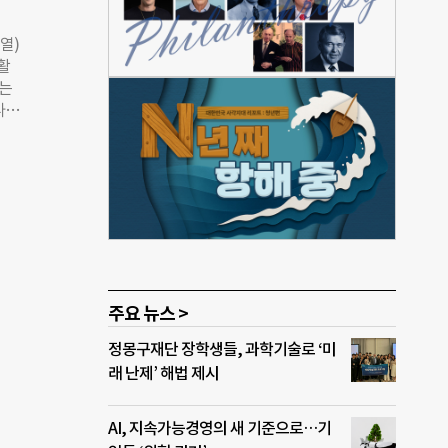
다짐
‘전
열)
천에
활
하는
사회
나섰
김장김
하고
 한
 출범
이웃사
주요 뉴스 >
정몽구재단 장학생들, 과학기술로 ‘미
래 난제’ 해법 제시
AI, 지속가능경영의 새 기준으로…기