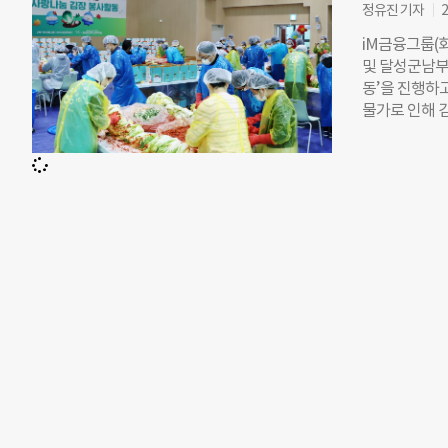
즈’를 통해 
정유진 기자
2
했다. 또, 이
iM금융그룹(
자기기 없던 
및 달성군남부
서 시작되는 
동’을 진행하
며 “앞으로도
물가로 인해 
조성에 앞장서
다. 임직원과 
치 2500kg
봉사활동에 참
ESG 경영을
편, iM가족봉
해 식목 봉사
랑을 실천하고