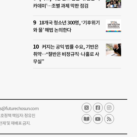
카데미’…조별 과제 막판 점검
18개국 청소년 300명, ‘기후위기
와 물’ 해법 논의한다
커지는 공익 법률 수요, 기반은
취약…“절반은 비정규직·나홀로 사
무실”
ss@futurechosun.com
보호정책 책임자: 정유진
단 전재 및 재배포 금지.