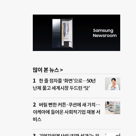
많이 본 뉴스 >
한 줄 점자를 ‘화면’으로…50년
난제 풀고 세계시장 두드린 ‘닷’
버릴 뻔한 커튼·쿠션에 새 가치…
이케아에 들어온 사회적기업 재봉 서
비스