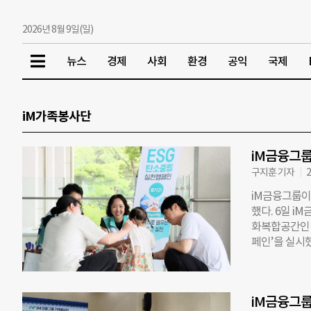
2026년 8월 9일(일)
뉴스
경제
사회
환경
공익
국제
iM가족봉사단
iM금융그룹
구지훈 기자
2
iM금융그룹이
했다. 6일 i
화복합공간인 
페인’을 실시
참여형 봉사단
iM금융교육봉사
인에는 가족 
iM금융그룹
요성을 체험하