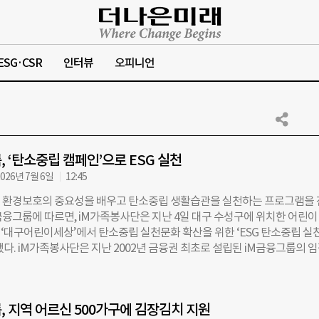
ESG·CSR
인터뷰
오피니언
, ‘탄소중립 캠페인’으로 ESG 실천
026년 7월 6일
12:45
 환경보호의 중요성을 배우고 탄소중립 생활습관을 실천하는 프로그램을
M금융그룹에 따르면, iM가족봉사단은 지난 4일 대구 수성구에 위치한 어린이
‘대구어린이세상’에서 탄소중립 실천문화 확산을 위한 ‘ESG 탄소중립 실천
했다. iM가족봉사단은 지난 2002년 금융권 최초로 설립된 iM금융그룹의 
인 iM동행봉사단에 소속돼 있다. iM동행봉사단에는 iM가족봉사단을 비
단, iM긴급구호봉사단, iM글로벌봉사단 등 60개가 활동하고 있다. 이번
단위 방문객들이 대거 참여했다. 이들은 다양한 프로그램을 통해 환경보호의
, 지역 어르신 500가구에 김장김치 지원
고 일상에서 실천할 수 있는 탄소중립 생활습관을 익혔다. ‘ESG 탄소중립 