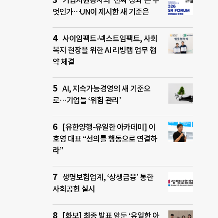
기업자원봉사의 ‘진짜 성과’는 무
엇인가…UN이 제시한 새 기준은
사이임팩트-넥스트임팩트, 사회
복지 현장을 위한 AI 리빙랩 업무 협
약 체결
AI, 지속가능경영의 새 기준으
로…기업들 ‘위험 관리’
[유한양행-유일한 아카데미] 이
호영 대표 “선의를 행동으로 연결하
라”
생명보험업계, ‘상생금융’ 통한
사회공헌 실시
[화보] 최종 발표 앞둔 ‘유일한 아