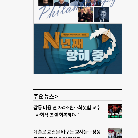
 문
료들
 자
콜
설리
하기
 나무
리카
뿐 아
주요 뉴스 >
갈등 비용 연 250조원…최샛별 교수
“사회적 연결 회복해야”
예술로 교실을 바꾸는 교사들…정몽