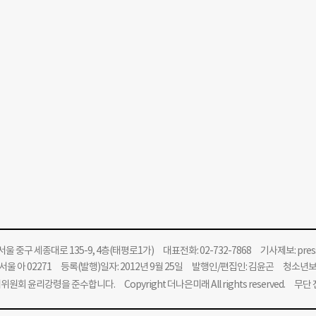
울 중구 세종대로 135-9, 4층(태평로1가) 대표전화: 02-732-7868 기사제보:
pre
울 아 02271 등록(발행)일자: 2012년 9월 25일 발행인/편집인: 김윤곤 청소년
위원회 윤리강령을 준수합니다.
Copyright 더나은미래 All rights reserved. 무