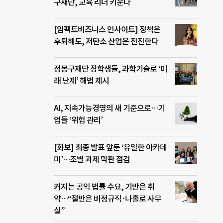
구재단, 교육 리더 키운다
[임팩트비즈니스 인사이트] 정책은
후퇴해도, 저탄소 산업은 전진한다
정몽구재단 장학생들, 과학기술로 ‘미
래 난제’ 해법 제시
AI, 지속가능경영의 새 기준으로…기
업들 ‘위험 관리’
[화보] 최종 발표 앞둔 ‘유일한 아카데
미’…조별 과제 막판 점검
커지는 공익 법률 수요, 기반은 취
약…“절반은 비정규직·나홀로 사무
실”