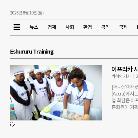
2026년 8월 10일(월)
뉴스
경제
사회
환경
공익
국제
Eshururu Training
아프리카 
박혜연 기자
2
[더나은미래x
(Accra)에서는
업 회담은 아
문화원이 기획한
아남기가 매우
성을 키워줄 
번듯한 직업이
업가적 역량을