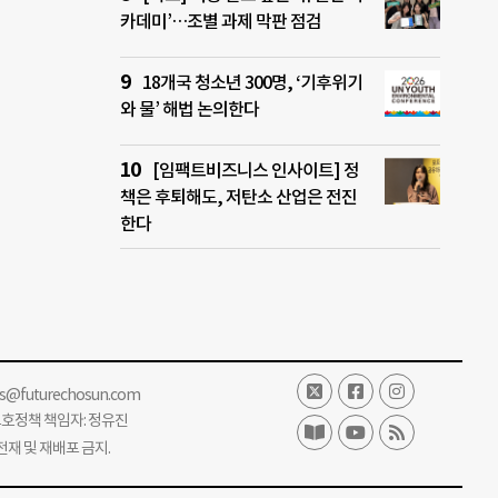
카데미’…조별 과제 막판 점검
18개국 청소년 300명, ‘기후위기
와 물’ 해법 논의한다
[임팩트비즈니스 인사이트] 정
책은 후퇴해도, 저탄소 산업은 전진
한다
ss@futurechosun.com
보호정책 책임자: 정유진
단 전재 및 재배포 금지.