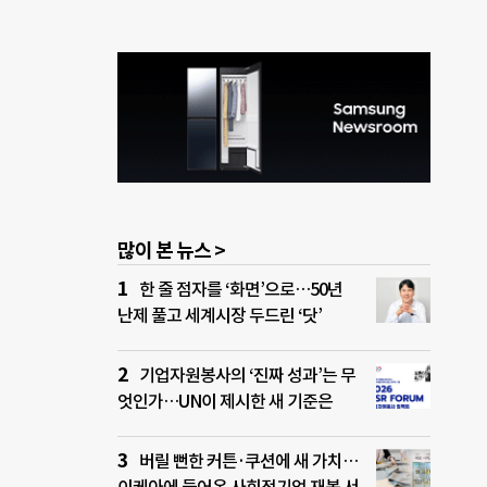
많이 본 뉴스 >
한 줄 점자를 ‘화면’으로…50년
난제 풀고 세계시장 두드린 ‘닷’
기업자원봉사의 ‘진짜 성과’는 무
엇인가…UN이 제시한 새 기준은
버릴 뻔한 커튼·쿠션에 새 가치…