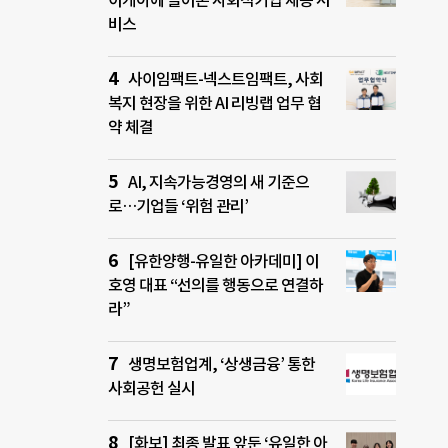
이케아에 들어온 사회적기업 재봉 서
비스
사이임팩트-넥스트임팩트, 사회
복지 현장을 위한 AI 리빙랩 업무 협
약 체결
AI, 지속가능경영의 새 기준으
로…기업들 ‘위험 관리’
[유한양행-유일한 아카데미] 이
호영 대표 “선의를 행동으로 연결하
라”
생명보험업계, ‘상생금융’ 통한
사회공헌 실시
[화보] 최종 발표 앞둔 ‘유일한 아