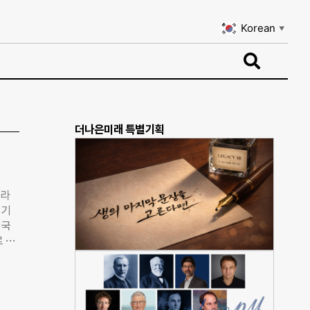
Korean
▼
Korean
▼
더나은미래 특별기획
크라
 기
영국
로 살
탄력
신은
. 기
른 역