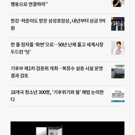
행동으로 연결하라”
한강·허준이도 받은 삼성호암상, 내년부터 상금 5억
원
한 줄 점자를 ‘화면’으로…50년 난제 풀고 세계시장
두드린 ‘닷’
기후부 제1차 검증위 개최…복류수 실증 시설 운영
결과 검토
18개국 청소년 300명, ‘기후위기와 물’ 해법 논의한
다