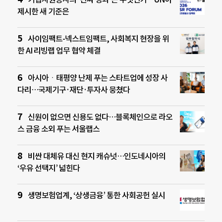
제시한 새 기준은
사이임팩트-넥스트임팩트, 사회복지 현장을 위
한 AI 리빙랩 업무 협약 체결
아시아ㆍ태평양 난제 푸는 스타트업에 성장 사
다리…국제기구·재단·투자사 뭉쳤다
신원이 없으면 신용도 없다…블록체인으로 라오
스 금융 소외 푸는 서울랩스
비싼 대체유 대신 현지 캐슈넛…인도네시아의
‘우유 선택지’ 넓힌다
생명보험업계, ‘상생금융’ 통한 사회공헌 실시