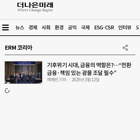
뉴스
경제
사회
환경
공익
국제
ESG·CSR
인터뷰
오
ERM 코리아
기후위기 시대, 금융의 역할은?…“전환
금융·책임 있는 광물 조달 필수”
채예빈 기자
2025년 3월 12일