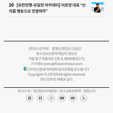
[유한양행-유일한 아카데미] 이호영 대표 “선
의를 행동으로 연결하라”
(주)더나은미래 발행인/편집인: 김윤곤
청소년보호정책 책임자: 정유진
서울 중구 세종대로 135-9, 4층(태평로1가)
기사제보:
press@futurechosun.com
인터넷신문윤리위원회 윤리강령을 준수합니다.
Copyright 더나은미래 All rights reserved.
무단 전재 및 재배포 금지.
회사소개
개인정보처리방침
청소년보호정책
알립니다