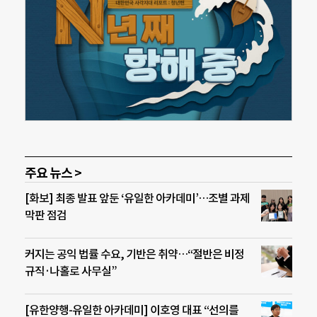
주요 뉴스 >
[화보] 최종 발표 앞둔 ‘유일한 아카데미’…조별 과제
막판 점검
커지는 공익 법률 수요, 기반은 취약…“절반은 비정
규직·나홀로 사무실”
[유한양행-유일한 아카데미] 이호영 대표 “선의를