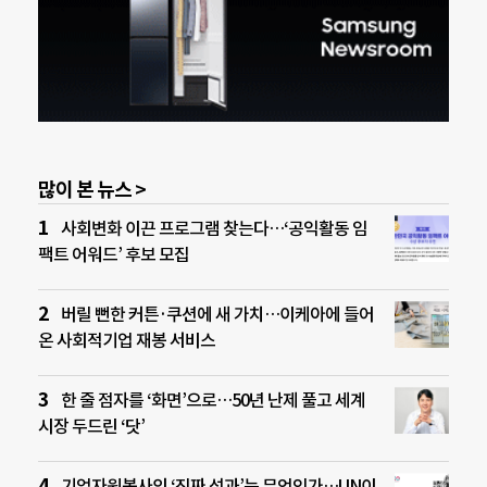
많이 본 뉴스 >
사회변화 이끈 프로그램 찾는다…‘공익활동 임
팩트 어워드’ 후보 모집
버릴 뻔한 커튼·쿠션에 새 가치…이케아에 들어
온 사회적기업 재봉 서비스
한 줄 점자를 ‘화면’으로…50년 난제 풀고 세계
시장 두드린 ‘닷’
기업자원봉사의 ‘진짜 성과’는 무엇인가…UN이