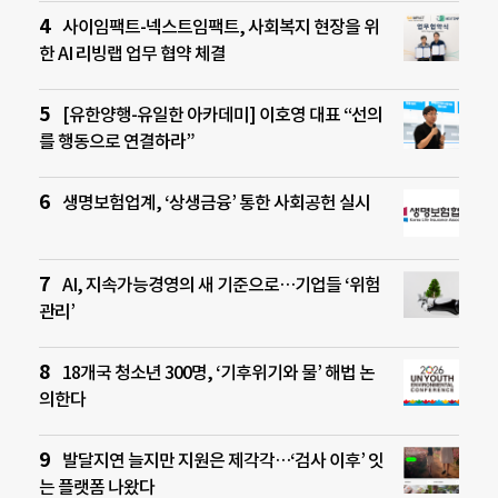
사이임팩트-넥스트임팩트, 사회복지 현장을 위
한 AI 리빙랩 업무 협약 체결
[유한양행-유일한 아카데미] 이호영 대표 “선의
를 행동으로 연결하라”
생명보험업계, ‘상생금융’ 통한 사회공헌 실시
AI, 지속가능경영의 새 기준으로…기업들 ‘위험
관리’
18개국 청소년 300명, ‘기후위기와 물’ 해법 논
의한다
발달지연 늘지만 지원은 제각각…‘검사 이후’ 잇
는 플랫폼 나왔다