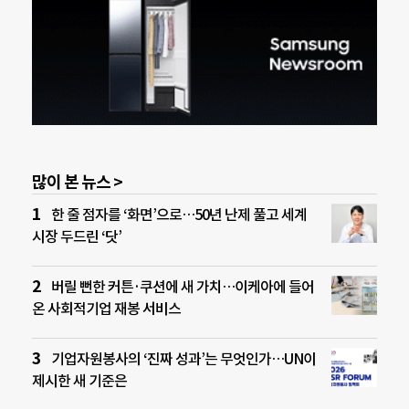
많이 본 뉴스 >
한 줄 점자를 ‘화면’으로…50년 난제 풀고 세계
시장 두드린 ‘닷’
버릴 뻔한 커튼·쿠션에 새 가치…이케아에 들어
온 사회적기업 재봉 서비스
기업자원봉사의 ‘진짜 성과’는 무엇인가…UN이
제시한 새 기준은