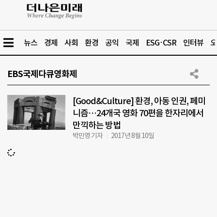
뉴스
경제
사회
환경
공익
국제
ESG·CSR
인터뷰
오
EBS국제다큐영화제
[Good&Culture] 환경, 아동 인권, 페미
니즘…24개국 영화 70편을 한자리에서
만끽하는 방법
박민영 기자
2017년 8월 10일