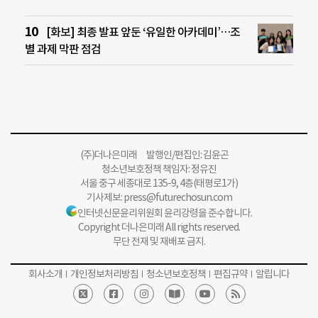
[화보] 최종 발표 앞둔 ‘유일한 아카데미’…조
별 과제 막판 점검
(주)더나은미래 발행인/편집인: 김윤곤
청소년보호정책 책임자: 정유진
서울 중구 세종대로 135-9, 4층(태평로1가)
기사제보:
press@futurechosun.com
인터넷신문윤리위원회 윤리강령을 준수합니다.
Copyright 더나은미래 All rights reserved.
무단 전재 및 재배포 금지.
회사소개
개인정보처리방침
청소년보호정책
편집규약
알립니다