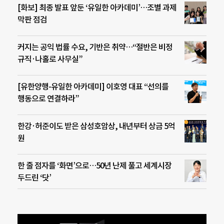
[화보] 최종 발표 앞둔 ‘유일한 아카데미’…조별 과제
막판 점검
커지는 공익 법률 수요, 기반은 취약…“절반은 비정
규직·나홀로 사무실”
[유한양행-유일한 아카데미] 이호영 대표 “선의를
행동으로 연결하라”
한강·허준이도 받은 삼성호암상, 내년부터 상금 5억
원
한 줄 점자를 ‘화면’으로…50년 난제 풀고 세계시장
두드린 ‘닷’