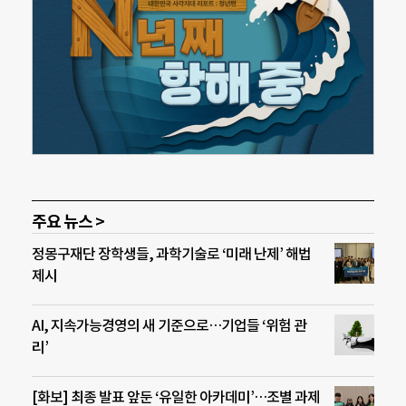
주요 뉴스 >
정몽구재단 장학생들, 과학기술로 ‘미래 난제’ 해법
제시
AI, 지속가능경영의 새 기준으로…기업들 ‘위험 관
리’
[화보] 최종 발표 앞둔 ‘유일한 아카데미’…조별 과제