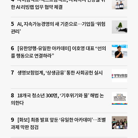
한 AI 리빙랩 업무 협약 체결
AI, 지속가능경영의 새 기준으로…기업들 ‘위험
관리’
[유한양행-유일한 아카데미] 이호영 대표 “선의
를 행동으로 연결하라”
생명보험업계, ‘상생금융’ 통한 사회공헌 실시
18개국 청소년 300명, ‘기후위기와 물’ 해법 논
의한다
[화보] 최종 발표 앞둔 ‘유일한 아카데미’…조별
과제 막판 점검