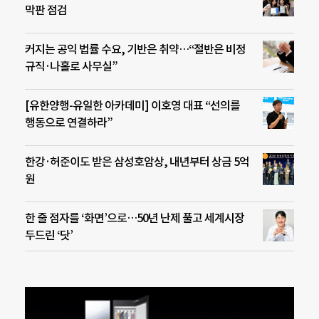
막판 점검
커지는 공익 법률 수요, 기반은 취약…“절반은 비정
규직·나홀로 사무실”
[유한양행-유일한 아카데미] 이호영 대표 “선의를
행동으로 연결하라”
한강·허준이도 받은 삼성호암상, 내년부터 상금 5억
원
한 줄 점자를 ‘화면’으로…50년 난제 풀고 세계시장
두드린 ‘닷’