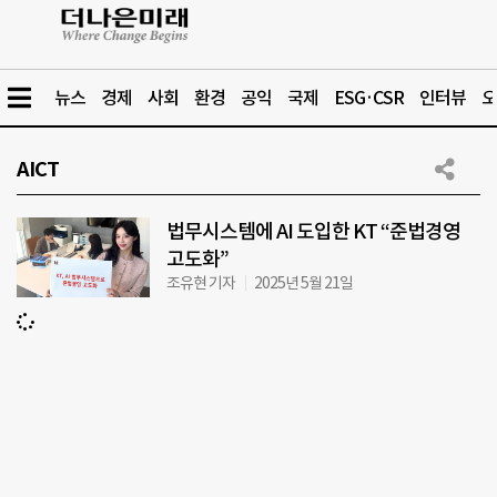
뉴스
경제
사회
환경
공익
국제
ESG·CSR
인터뷰
오
AICT
법무시스템에 AI 도입한 KT “준법경영
고도화”
조유현 기자
2025년 5월 21일