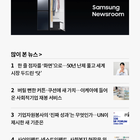
많이 본 뉴스 >
한 줄 점자를 ‘화면’으로…50년 난제 풀고 세계
시장 두드린 ‘닷’
버릴 뻔한 커튼·쿠션에 새 가치…이케아에 들어
온 사회적기업 재봉 서비스
기업자원봉사의 ‘진짜 성과’는 무엇인가…UN이
제시한 새 기준은
사이임팩트-넥스트임팩트, 사회복지 현장을 위