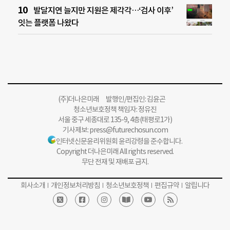
발달지연 늘지만 지원은 제각각…‘검사 이후’
잇는 플랫폼 나왔다
(주)더나은미래 발행인/편집인: 김윤곤
청소년보호정책 책임자: 정유진
서울 중구 세종대로 135-9, 4층(태평로1가)
기사제보:
press@futurechosun.com
인터넷신문윤리위원회 윤리강령을 준수합니다.
Copyright 더나은미래 All rights reserved.
무단 전재 및 재배포 금지.
회사소개
개인정보처리방침
청소년보호정책
편집규약
알립니다