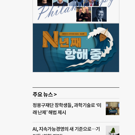
지는
드,
 동
배운
상했
 아
웹·
설계
 서비
 등
주요 뉴스 >
정몽구재단 장학생들, 과학기술로 ‘미
래 난제’ 해법 제시
AI, 지속가능경영의 새 기준으로…기