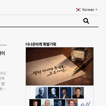
Korean
▼
Korean
▼
더나은미래 특별기획
디어
아이디
지역
 협
에 즉
강원대
대학생
퍼스