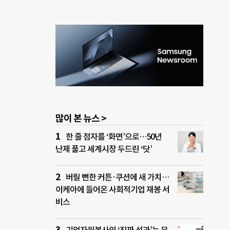
많이 본 뉴스 >
한 줄 점자를 ‘화면’으로…50년
난제 풀고 세계시장 두드린 ‘닷’
버릴 뻔한 커튼·쿠션에 새 가치…
이케아에 들어온 사회적기업 재봉 서
비스