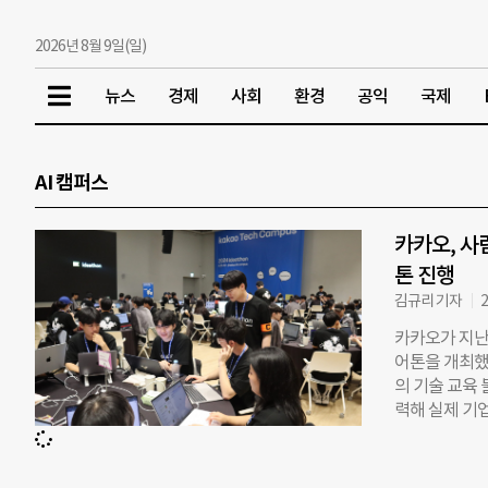
2026년 8월 9일(일)
뉴스
경제
사회
환경
공익
국제
AI 캠퍼스
카카오, 사
톤 진행
김규리 기자
2
카카오가 지난 
어톤을 개최했
의 기술 교육
력해 실제 기
시 투입 가능
학교, 경북대학
이 이수 중이