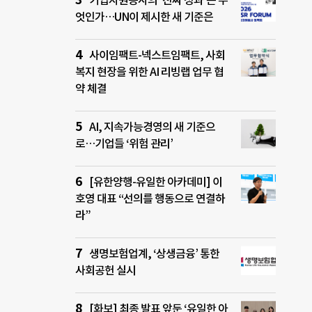
기업자원봉사의 ‘진짜 성과’는 무
엇인가…UN이 제시한 새 기준은
사이임팩트-넥스트임팩트, 사회
복지 현장을 위한 AI 리빙랩 업무 협
약 체결
AI, 지속가능경영의 새 기준으
로…기업들 ‘위험 관리’
[유한양행-유일한 아카데미] 이
호영 대표 “선의를 행동으로 연결하
라”
생명보험업계, ‘상생금융’ 통한
사회공헌 실시
[화보] 최종 발표 앞둔 ‘유일한 아