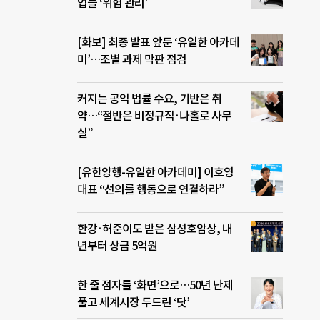
업들 ‘위험 관리’
[화보] 최종 발표 앞둔 ‘유일한 아카데
미’…조별 과제 막판 점검
커지는 공익 법률 수요, 기반은 취
약…“절반은 비정규직·나홀로 사무
실”
[유한양행-유일한 아카데미] 이호영
대표 “선의를 행동으로 연결하라”
한강·허준이도 받은 삼성호암상, 내
년부터 상금 5억원
한 줄 점자를 ‘화면’으로…50년 난제
풀고 세계시장 두드린 ‘닷’