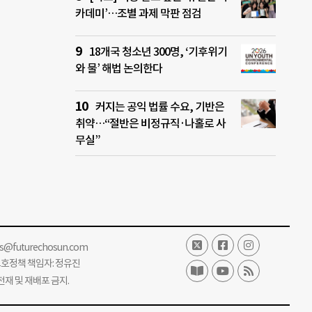
카데미’…조별 과제 막판 점검
18개국 청소년 300명, ‘기후위기
와 물’ 해법 논의한다
커지는 공익 법률 수요, 기반은
취약…“절반은 비정규직·나홀로 사
무실”
ss@futurechosun.com
보호정책 책임자: 정유진
단 전재 및 재배포 금지.