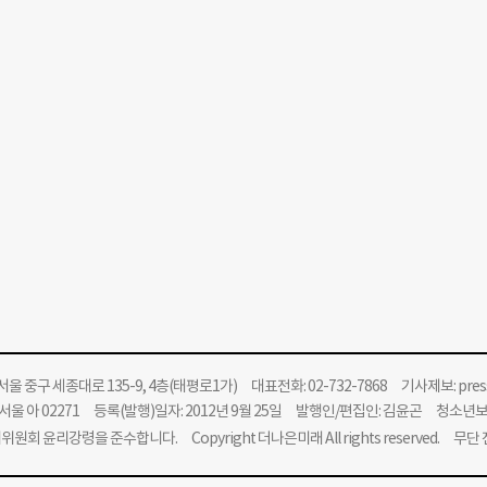
울 중구 세종대로 135-9, 4층(태평로1가) 대표전화: 02-732-7868 기사제보:
pre
울 아 02271 등록(발행)일자: 2012년 9월 25일 발행인/편집인: 김윤곤 청소년
위원회 윤리강령을 준수합니다.
Copyright 더나은미래 All rights reserved. 무