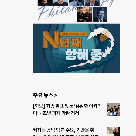
자신이
 수
4점
도와
관리
 언
 윤
가 안
삼성
주요 뉴스 >
[화보] 최종 발표 앞둔 ‘유일한 아카데
미’…조별 과제 막판 점검
커지는 공익 법률 수요, 기반은 취