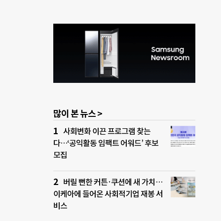
많이 본 뉴스 >
사회변화 이끈 프로그램 찾는
다…‘공익활동 임팩트 어워드’ 후보
모집
버릴 뻔한 커튼·쿠션에 새 가치…
이케아에 들어온 사회적기업 재봉 서
비스