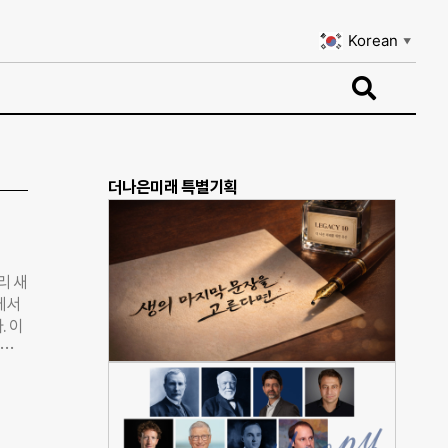
Korean
▼
Korean
▼
더나은미래 특별기획
리 새
에서
. 이
 전문
 안전
픈이
국인
 실시