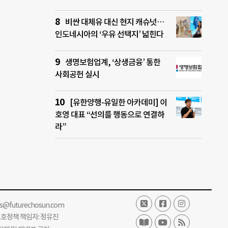
비싼 대체유 대신 현지 캐슈넛…
인도네시아의 ‘우유 선택지’ 넓힌다
생명보험업계, ‘상생금융’ 통한
사회공헌 실시
[유한양행-유일한 아카데미] 이
호영 대표 “선의를 행동으로 연결하
라”
ss@futurechosun.com
보호정책 책임자: 정유진