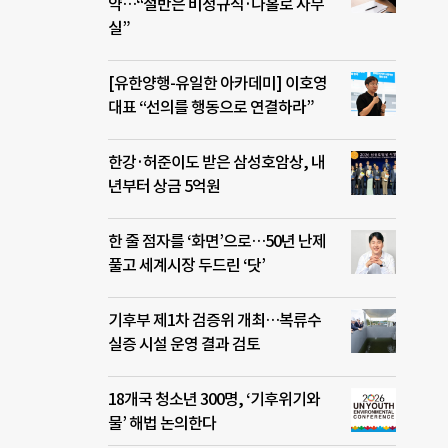
약…“절반은 비정규직·나홀로 사무
실”
[유한양행-유일한 아카데미] 이호영
대표 “선의를 행동으로 연결하라”
한강·허준이도 받은 삼성호암상, 내
년부터 상금 5억원
한 줄 점자를 ‘화면’으로…50년 난제
풀고 세계시장 두드린 ‘닷’
기후부 제1차 검증위 개최…복류수
실증 시설 운영 결과 검토
18개국 청소년 300명, ‘기후위기와
물’ 해법 논의한다