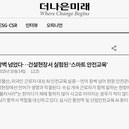
ESG·CSR
인터뷰
오피니언
 장벽 넘었다…건설현장서 실험된 ‘스마트 안전교육’
025년 10월 14일
12:25
물산, 외국인 근로자 대상 AI 안전교육 실증…언어 장벽 넘어 현장 안전관
설현장에선 언어가 생명과 직결된다. 수십 개국 근로자가 함께 일하는 현장
 물러서라”는 한마디가 제때 통하지 않아 사고로 이어지는 경우가 적지 않다
AI가 통역사 역할을 대신하고 있다. 실시간 통번역 및 산업안전교육 AI 튜터
(대표 윤정호)은 삼성물산 건설부문과 함께 진행한 외국인 근로자 대상 AI
실증사업을 성공적으로 마쳤다고 14일 밝혔다. 하이로컬은 삼성물산의 오
램 ‘2025 FutureScape’ 실증 트랙에 참여해 지난 7월부터 3개월간 외
으로 AI 기반 안전교육 실증사업을 진행했다. 이 솔루션은 ▲40개국 언어