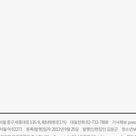
울 중구 세종대로 135-9, 4층(태평로1가) 대표전화: 02-732-7868 기사제보:
pre
울 아 02271 등록(발행)일자: 2012년 9월 25일 발행인/편집인: 김윤곤 청소년