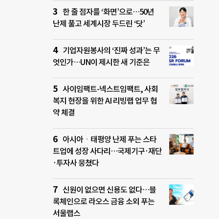
한 줄 점자를 ‘화면’으로…50년
난제 풀고 세계시장 두드린 ‘닷’
기업자원봉사의 ‘진짜 성과’는 무
엇인가…UN이 제시한 새 기준은
사이임팩트-넥스트임팩트, 사회
복지 현장을 위한 AI 리빙랩 업무 협
약 체결
아시아ㆍ태평양 난제 푸는 스타
트업에 성장 사다리…국제기구·재단
·투자사 뭉쳤다
신원이 없으면 신용도 없다…블
록체인으로 라오스 금융 소외 푸는
서울랩스