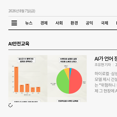
2026년 8월 7일(금)
뉴스
경제
사회
환경
공익
국제
AI안전교육
AI가 언어
조유현 기자
2
하이로컬·삼성
모델 제시 건
는 “위험하니
제 그 현장에 
기업 하이로컬
교육 솔루션 
노베이션 프로그
근로자를 대상