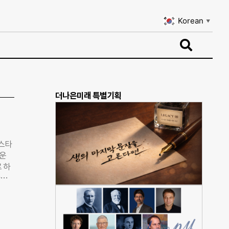
Korean
▼
Korean
▼
더나은미래 특별기획
 스타
로운
 하
타트
 조
신팀
로
서울