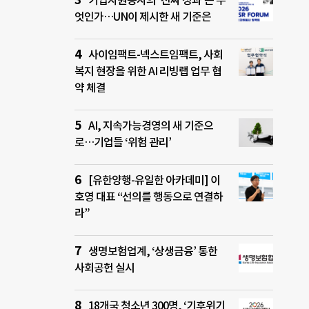
기업자원봉사의 ‘진짜 성과’는 무
엇인가…UN이 제시한 새 기준은
사이임팩트-넥스트임팩트, 사회
복지 현장을 위한 AI 리빙랩 업무 협
약 체결
AI, 지속가능경영의 새 기준으
로…기업들 ‘위험 관리’
[유한양행-유일한 아카데미] 이
호영 대표 “선의를 행동으로 연결하
라”
생명보험업계, ‘상생금융’ 통한
사회공헌 실시
18개국 청소년 300명, ‘기후위기