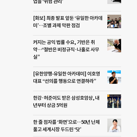
업들 ‘위험 관리’
[화보] 최종 발표 앞둔 ‘유일한 아카데
미’…조별 과제 막판 점검
커지는 공익 법률 수요, 기반은 취
약…“절반은 비정규직·나홀로 사무
실”
[유한양행-유일한 아카데미] 이호영
대표 “선의를 행동으로 연결하라”
한강·허준이도 받은 삼성호암상, 내
년부터 상금 5억원
한 줄 점자를 ‘화면’으로…50년 난제
풀고 세계시장 두드린 ‘닷’