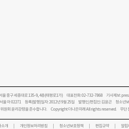
울 중구 세종대로 135-9, 4층(태평로1가) 대표전화: 02-732-7868 기사제보:
pre
울 아 02271 등록(발행)일자: 2012년 9월 25일 발행인/편집인: 김윤곤 청소년
위원회 윤리강령을 준수합니다.
Copyright 더나은미래 All rights reserved. 무
사소개
개인정보처리방침
청소년보호정책
편집규약
알립