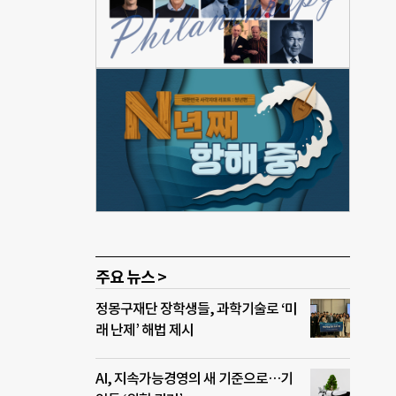
월간
델을
진한
표에
계단뿌
뿌셔
021
이번
있는
 비
주요 뉴스 >
정몽구재단 장학생들, 과학기술로 ‘미
래 난제’ 해법 제시
AI, 지속가능경영의 새 기준으로…기