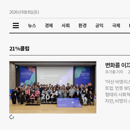
2026년 8월 8일(토)
뉴스
경제
사회
환경
공익
국제
21%클럽
변화를 이끄
조기용 기자
2
‘아산 비영리스
트업. 언뜻 
형태의 사회적
지만, 비영리 
업’을 지원하
직이 스타트업
장은 “재단에
사회적 가치를