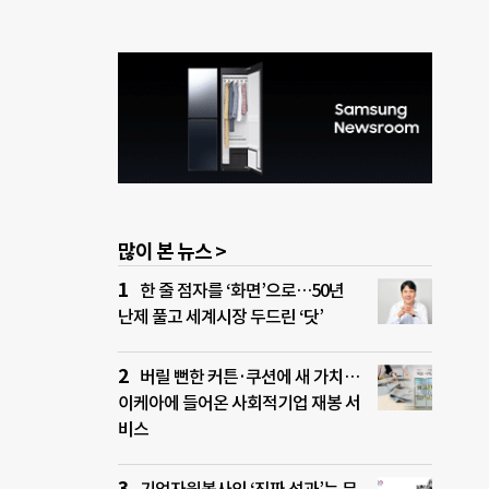
많이 본 뉴스 >
한 줄 점자를 ‘화면’으로…50년
난제 풀고 세계시장 두드린 ‘닷’
버릴 뻔한 커튼·쿠션에 새 가치…
이케아에 들어온 사회적기업 재봉 서
비스