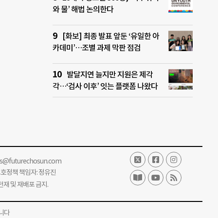
와 물’ 해법 논의한다
[화보] 최종 발표 앞둔 ‘유일한 아
카데미’…조별 과제 막판 점검
발달지연 늘지만 지원은 제각
각…‘검사 이후’ 잇는 플랫폼 나왔다
ss@futurechosun.com
보호정책 책임자: 정유진
단 전재 및 재배포 금지.
니다