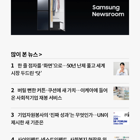
많이 본 뉴스 >
한 줄 점자를 ‘화면’으로…50년 난제 풀고 세계
시장 두드린 ‘닷’
버릴 뻔한 커튼·쿠션에 새 가치…이케아에 들어
온 사회적기업 재봉 서비스
기업자원봉사의 ‘진짜 성과’는 무엇인가…UN이
제시한 새 기준은
사이임팩트-넥스트임팩트, 사회복지 현장을 위