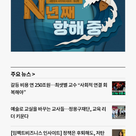
주요 뉴스 >
갈등 비용 연 250조원…최샛별 교수 “사회적 연결 회
복해야”
예술로 교실을 바꾸는 교사들…정몽구재단, 교육 리
더 키운다
[임팩트비즈니스 인사이트] 정책은 후퇴해도, 저탄