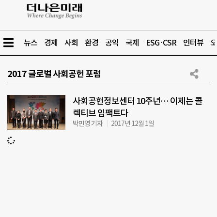
뉴스
경제
사회
환경
공익
국제
ESG·CSR
인터뷰
오
2017 글로벌 사회공헌 포럼
사회공헌정보센터 10주년… 이제는 콜
렉티브 임팩트다
박민영 기자
2017년 12월 1일