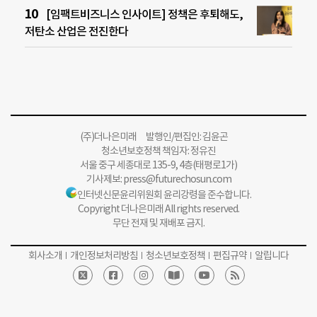
[임팩트비즈니스 인사이트] 정책은 후퇴해도,
저탄소 산업은 전진한다
(주)더나은미래 발행인/편집인: 김윤곤
청소년보호정책 책임자: 정유진
서울 중구 세종대로 135-9, 4층(태평로1가)
기사제보:
press@futurechosun.com
인터넷신문윤리위원회 윤리강령을 준수합니다.
Copyright 더나은미래 All rights reserved.
무단 전재 및 재배포 금지.
회사소개
개인정보처리방침
청소년보호정책
편집규약
알립니다