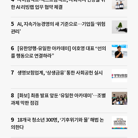
한 AI 리빙랩 업무 협약 체결
AI, 지속가능경영의 새 기준으로…기업들 ‘위험
관리’
[유한양행-유일한 아카데미] 이호영 대표 “선의
를 행동으로 연결하라”
생명보험업계, ‘상생금융’ 통한 사회공헌 실시
[화보] 최종 발표 앞둔 ‘유일한 아카데미’…조별
과제 막판 점검
18개국 청소년 300명, ‘기후위기와 물’ 해법 논
의한다