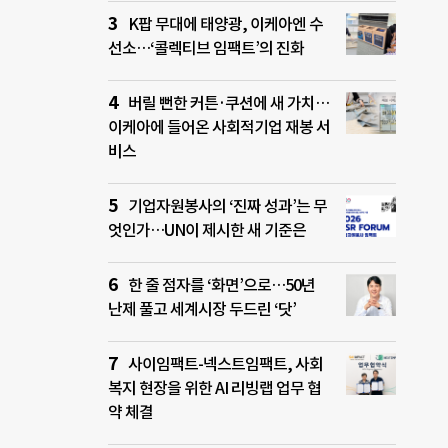
K팝 무대에 태양광, 이케아엔 수
선소…‘콜렉티브 임팩트’의 진화
버릴 뻔한 커튼·쿠션에 새 가치…
이케아에 들어온 사회적기업 재봉 서
비스
기업자원봉사의 ‘진짜 성과’는 무
엇인가…UN이 제시한 새 기준은
한 줄 점자를 ‘화면’으로…50년
난제 풀고 세계시장 두드린 ‘닷’
사이임팩트-넥스트임팩트, 사회
복지 현장을 위한 AI 리빙랩 업무 협
약 체결