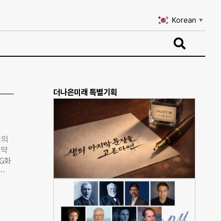
Korean
▼
Korean
▼
더나은미래 특별기획
여의
협약
LG화
 이를
가전
재활용
했으