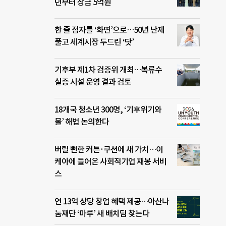
년부터 상금 5억원
한 줄 점자를 ‘화면’으로…50년 난제
풀고 세계시장 두드린 ‘닷’
기후부 제1차 검증위 개최…복류수
실증 시설 운영 결과 검토
18개국 청소년 300명, ‘기후위기와
물’ 해법 논의한다
버릴 뻔한 커튼·쿠션에 새 가치…이
케아에 들어온 사회적기업 재봉 서비
스
연 13억 상당 창업 혜택 제공…아산나
눔재단 ‘마루’ 새 배치팀 찾는다