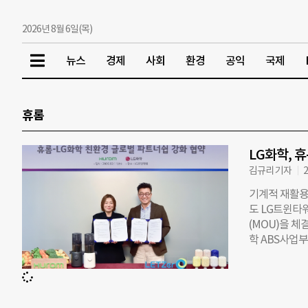
2026년 8월 6일(목)
뉴스
경제
사회
환경
공익
국제
휴롬
LG화학, 
김규리 기자
2
기계적 재활용
도 LG트윈타워
(MOU)을 
학 ABS사업
PCR(Post-
착즙기 하우징
기업이다. L
소재다. LG