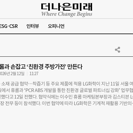
ESG·CSR
인터뷰
오피니언
휴롬과 손잡고 ‘친환경 주방가전’ 만든다
026년 2월 12일
11:27
 소재 공급 협약…착즙기 등 주요 제품에 적용 LG화학이 지난 11일 서울 
에서 휴롬과 ‘PCR ABS 개발을 통한 친환경 글로벌 파트너십 강화’ 업무
체결했다고 12일 전했다. 협약식에는 이수민 휴롬 마케팅본부장과 김스티븐 
부장 전무 등이 참석했다. 이번 협약에 따라 LG화학은 기계적 재활용 기반의
Consumer Recycled·소비자 사용 후 재활용) ABS 소재를 공급하고, 휴롬은
 등 주요 제품에 적용한다. 휴롬은 88개국에 제품을 수출하는 글로벌 주방
G화학이 공급하는 PCR ABS는 사용된 플라스틱을 수거·분쇄해 재생산한 
화학에 따르면, 기존 ABS와 동등한 수준의 내충격성·내열성·가공성을 구현