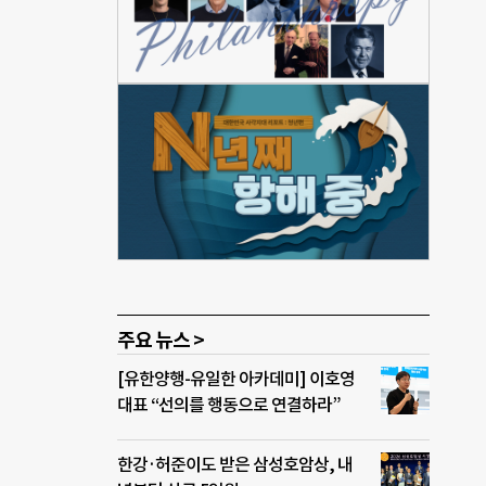
 중
R
 마
할 계
 수
LG
 차별
주요 뉴스 >
[유한양행-유일한 아카데미] 이호영
대표 “선의를 행동으로 연결하라”
한강·허준이도 받은 삼성호암상, 내