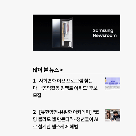
많이 본 뉴스 >
사회변화 이끈 프로그램 찾는
다…‘공익활동 임팩트 어워드’ 후보
모집
[유한양행-유일한 아카데미] “코
딩 몰라도 앱 만든다”…청년들이 AI
로 설계한 헬스케어 해법