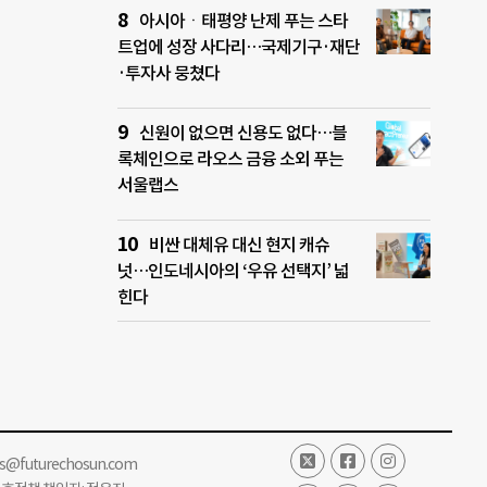
아시아ㆍ태평양 난제 푸는 스타
트업에 성장 사다리…국제기구·재단
·투자사 뭉쳤다
신원이 없으면 신용도 없다…블
록체인으로 라오스 금융 소외 푸는
서울랩스
비싼 대체유 대신 현지 캐슈
넛…인도네시아의 ‘우유 선택지’ 넓
힌다
ss@futurechosun.com