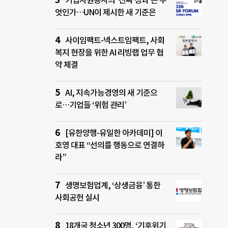
기업자원봉사의 ‘진짜 성과’는 무
엇인가…UN이 제시한 새 기준은
사이임팩트-넥스트임팩트, 사회
복지 현장을 위한 AI 리빙랩 업무 협
약 체결
AI, 지속가능경영의 새 기준으
로…기업들 ‘위험 관리’
[유한양행-유일한 아카데미] 이
호영 대표 “선의를 행동으로 연결하
라”
생명보험업계, ‘상생금융’ 통한
사회공헌 실시
18개국 청소년 300명, ‘기후위기