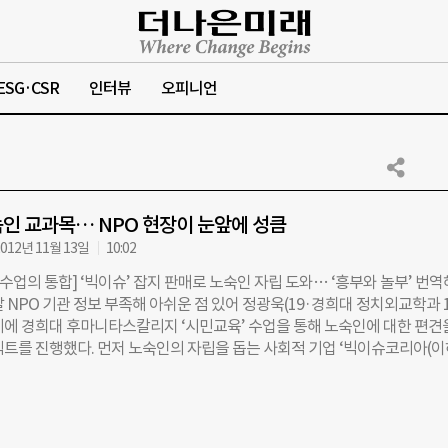
ESG·CSR
인터뷰
오피니언
인 교과목… NPO 현장이 눈앞에 성큼
012년 11월 13일
10:02
 수업의 통합] ‘빅이슈’ 잡지 판매로 노숙인 자립 도와… ‘흥부와 놀부’ 번역
 NPO 기관 정보 부족해 아쉬운 점 있어 정광욱(19·경희대 정치외교학과 
기에 경희대 후마니타스칼리지 ‘시민교육’ 수업을 통해 노숙인에 대한 편견
젝트를 진행했다. 먼저 노숙인의 자립을 돕는 사회적 기업 ‘빅이슈코리아(이
장으로 정하고 ‘현장참여활동 계획서’를 작성했다. 이후 ‘빅이슈’를 직접 
 하고 ‘빅돔’이라는 판매도우미 교육을 받았다. 정씨는 “회기역에서 일주
시간씩 빅이슈 판매원과 함께 잡지를 팔았다”며 “활동을 통해 노숙인은 게으를
선입견도 깨지고 노숙인 자립 지원단체의 중요성도 깨달았다”고 말했다. 