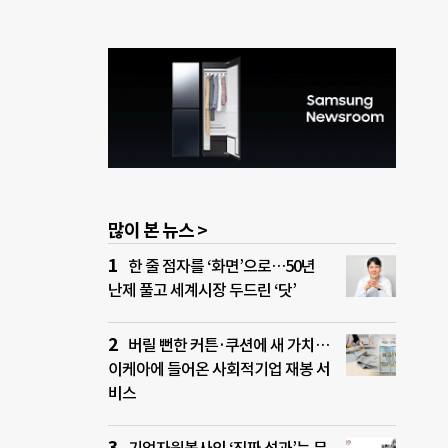
많이 본 뉴스 >
한 줄 점자를 ‘화면’으로…50년
난제 풀고 세계시장 두드린 ‘닷’
버릴 뻔한 커튼·쿠션에 새 가치…
이케아에 들어온 사회적기업 재봉 서
비스