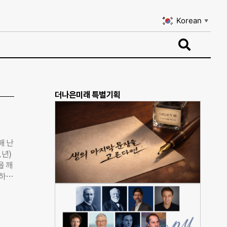
Korean
▼
Korean
▼
더나은미래 특별기획
해 난
1년)
을 깨
하
방문해
일에
 것
서울대