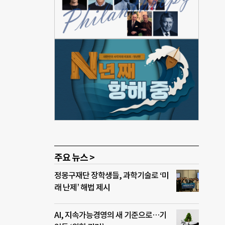
천하
 교과
회봉사
7년
타스
이라
관심
동자의
동법이
이
수는
주요 뉴스 >
정몽구재단 장학생들, 과학기술로 ‘미
래 난제’ 해법 제시
AI, 지속가능경영의 새 기준으로…기