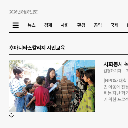
2026년 8월 8일(토)
뉴스
경제
사회
환경
공익
국제
후마니타스칼리지 시민교육
사회봉사 녹
김경하 기자
2
[NPO와 대학
민 아동에 전달
씨는 지난 학
기 위한 프로
빅이슈)’를 현
현장 인터뷰를
한 번, 2~4
같다는 등의 