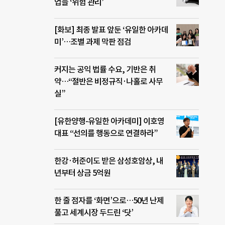
업들 ‘위험 관리’
[화보] 최종 발표 앞둔 ‘유일한 아카데
미’…조별 과제 막판 점검
커지는 공익 법률 수요, 기반은 취
약…“절반은 비정규직·나홀로 사무
실”
[유한양행-유일한 아카데미] 이호영
대표 “선의를 행동으로 연결하라”
한강·허준이도 받은 삼성호암상, 내
년부터 상금 5억원
한 줄 점자를 ‘화면’으로…50년 난제
풀고 세계시장 두드린 ‘닷’