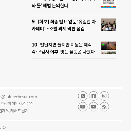
와 물’ 해법 논의한다
[화보] 최종 발표 앞둔 ‘유일한 아
카데미’…조별 과제 막판 점검
발달지연 늘지만 지원은 제각
각…‘검사 이후’ 잇는 플랫폼 나왔다
ss@futurechosun.com
보호정책 책임자: 정유진
단 전재 및 재배포 금지.
니다