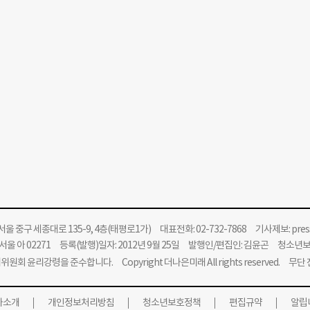
울 중구 세종대로 135-9, 4층(태평로1가) 대표전화: 02-732-7868 기사제보:
pre
울 아 02271 등록(발행)일자: 2012년 9월 25일 발행인/편집인: 김윤곤 청소년
위원회 윤리강령을 준수합니다.
Copyright 더나은미래 All rights reserved. 무
사소개
개인정보처리방침
청소년보호정책
편집규약
알립