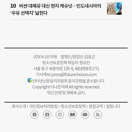
비싼 대체유 대신 현지 캐슈넛…인도네시아의
‘우유 선택지’ 넓힌다
(주)더나은미래 발행인/편집인: 김윤곤
청소년보호정책 책임자: 정유진
서울 중구 세종대로 135-9, 4층(태평로1가)
기사제보:
press@futurechosun.com
인터넷신문윤리위원회 윤리강령을 준수합니다.
Copyright 더나은미래 All rights reserved.
무단 전재 및 재배포 금지.
회사소개
개인정보처리방침
청소년보호정책
편집규약
알립니다