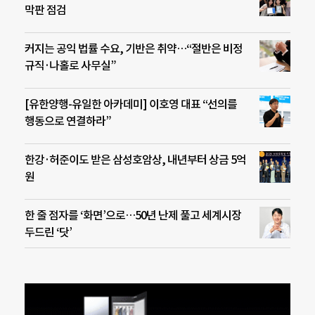
막판 점검
커지는 공익 법률 수요, 기반은 취약…“절반은 비정
규직·나홀로 사무실”
[유한양행-유일한 아카데미] 이호영 대표 “선의를
행동으로 연결하라”
한강·허준이도 받은 삼성호암상, 내년부터 상금 5억
원
한 줄 점자를 ‘화면’으로…50년 난제 풀고 세계시장
두드린 ‘닷’