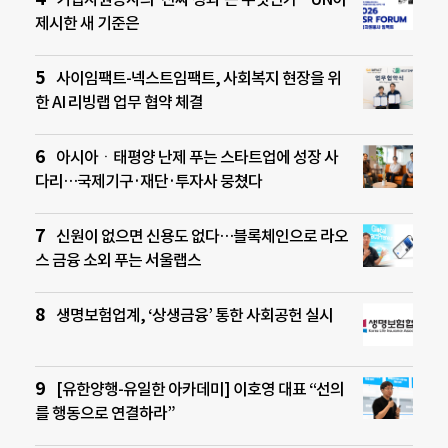
제시한 새 기준은
사이임팩트-넥스트임팩트, 사회복지 현장을 위
한 AI 리빙랩 업무 협약 체결
아시아ㆍ태평양 난제 푸는 스타트업에 성장 사
다리…국제기구·재단·투자사 뭉쳤다
신원이 없으면 신용도 없다…블록체인으로 라오
스 금융 소외 푸는 서울랩스
생명보험업계, ‘상생금융’ 통한 사회공헌 실시
[유한양행-유일한 아카데미] 이호영 대표 “선의
를 행동으로 연결하라”