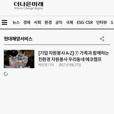
뉴스
경제
사회
환경
공익
국제
ESG·CSR
인터뷰
오
현대해양서비스
[기업 자원봉사 A-Z] ⑦ 가족과 함께하는
친환경 자원봉사 우리동네 에코캠프
박민영 기자
2017년 9월 27일