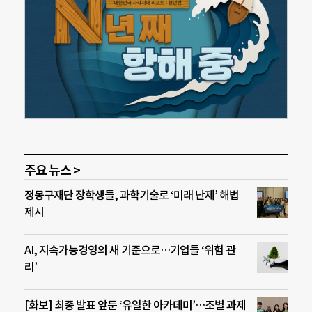
주요 뉴스 >
정몽구재단 장학생들, 과학기술로 ‘미래 난제’ 해법
제시
AI, 지속가능경영의 새 기준으로…기업들 ‘위험 관
리’
[화보] 최종 발표 앞둔 ‘유일한 아카데미’…조별 과제