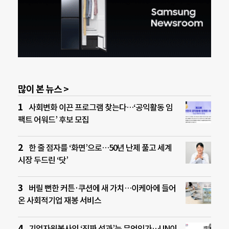
많이 본 뉴스 >
사회변화 이끈 프로그램 찾는다…‘공익활동 임
팩트 어워드’ 후보 모집
한 줄 점자를 ‘화면’으로…50년 난제 풀고 세계
시장 두드린 ‘닷’
버릴 뻔한 커튼·쿠션에 새 가치…이케아에 들어
온 사회적기업 재봉 서비스
기업자원봉사의 ‘진짜 성과’는 무엇인가…UN이