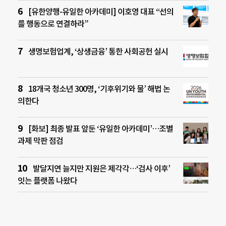
[유한양행-유일한 아카데미] 이호영 대표 “선의
를 행동으로 연결하라”
생명보험업계, ‘상생금융’ 통한 사회공헌 실시
18개국 청소년 300명, ‘기후위기와 물’ 해법 논
의한다
[화보] 최종 발표 앞둔 ‘유일한 아카데미’…조별
과제 막판 점검
발달지연 늘지만 지원은 제각각…‘검사 이후’
잇는 플랫폼 나왔다