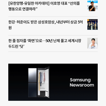
[유한양행-유일한 아카데미] 이호영 대표 “선의를
행동으로 연결하라”
한강·허준이도 받은 삼성호암상, 내년부터 상금 5억
원
한 줄 점자를 ‘화면’으로…50년 난제 풀고 세계시장
두드린 ‘닷’