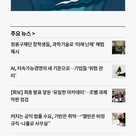
주요 뉴스 >
정몽구재단 장학생들, 과학기술로 ‘미래 난제’ 해법
제시
AI, 지속가능경영의 새 기준으로…기업들 ‘위험 관
리’
[화보] 최종 발표 앞둔 ‘유일한 아카데미’…조별 과제
막판 점검
커지는 공익 법률 수요, 기반은 취약…“절반은 비정
규직·나홀로 사무실”