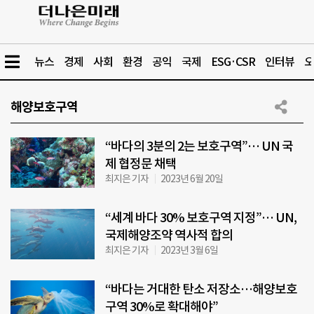
뉴스
경제
사회
환경
공익
국제
ESG·CSR
인터뷰
오
해양보호구역
“바다의 3분의 2는 보호구역”… UN 국
제 협정문 채택
최지은 기자
2023년 6월 20일
“세계 바다 30% 보호구역 지정”… UN,
국제해양조약 역사적 합의
최지은 기자
2023년 3월 6일
“바다는 거대한 탄소 저장소…해양보호
구역 30%로 확대해야”