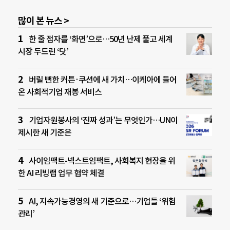
많이 본 뉴스 >
한 줄 점자를 ‘화면’으로…50년 난제 풀고 세계
시장 두드린 ‘닷’
버릴 뻔한 커튼·쿠션에 새 가치…이케아에 들어
온 사회적기업 재봉 서비스
기업자원봉사의 ‘진짜 성과’는 무엇인가…UN이
제시한 새 기준은
사이임팩트-넥스트임팩트, 사회복지 현장을 위
한 AI 리빙랩 업무 협약 체결
AI, 지속가능경영의 새 기준으로…기업들 ‘위험
관리’