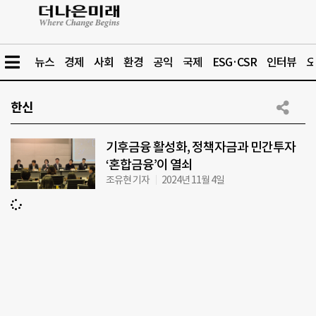
뉴스
경제
사회
환경
공익
국제
ESG·CSR
인터뷰
오
한신
기후금융 활성화, 정책자금과 민간투자
‘혼합금융’이 열쇠
조유현 기자
2024년 11월 4일