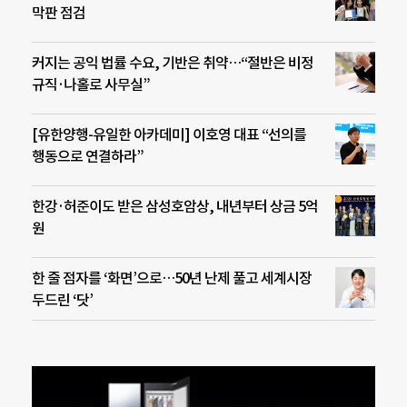
막판 점검
커지는 공익 법률 수요, 기반은 취약…“절반은 비정
규직·나홀로 사무실”
[유한양행-유일한 아카데미] 이호영 대표 “선의를
행동으로 연결하라”
한강·허준이도 받은 삼성호암상, 내년부터 상금 5억
원
한 줄 점자를 ‘화면’으로…50년 난제 풀고 세계시장
두드린 ‘닷’