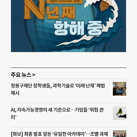
주요 뉴스 >
정몽구재단 장학생들, 과학기술로 ‘미래 난제’ 해법
제시
AI, 지속가능경영의 새 기준으로…기업들 ‘위험 관
리’
[화보] 최종 발표 앞둔 ‘유일한 아카데미’…조별 과제