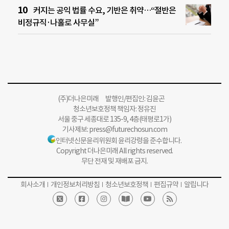
커지는 공익 법률 수요, 기반은 취약…“절반은
비정규직·나홀로 사무실”
(주)더나은미래 발행인/편집인: 김윤곤
청소년보호정책 책임자: 정유진
서울 중구 세종대로 135-9, 4층(태평로1가)
기사제보:
press@futurechosun.com
인터넷신문윤리위원회 윤리강령을 준수합니다.
Copyright 더나은미래 All rights reserved.
무단 전재 및 재배포 금지.
회사소개
개인정보처리방침
청소년보호정책
편집규약
알립니다