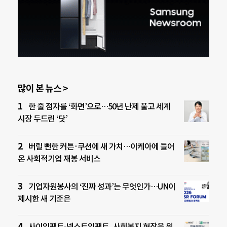
많이 본 뉴스 >
한 줄 점자를 ‘화면’으로…50년 난제 풀고 세계
시장 두드린 ‘닷’
버릴 뻔한 커튼·쿠션에 새 가치…이케아에 들어
온 사회적기업 재봉 서비스
기업자원봉사의 ‘진짜 성과’는 무엇인가…UN이
제시한 새 기준은
사이임팩트-넥스트임팩트, 사회복지 현장을 위