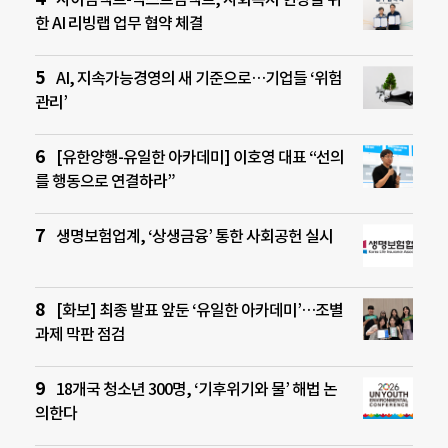
한 AI 리빙랩 업무 협약 체결
AI, 지속가능경영의 새 기준으로…기업들 ‘위험
관리’
[유한양행-유일한 아카데미] 이호영 대표 “선의
를 행동으로 연결하라”
생명보험업계, ‘상생금융’ 통한 사회공헌 실시
[화보] 최종 발표 앞둔 ‘유일한 아카데미’…조별
과제 막판 점검
18개국 청소년 300명, ‘기후위기와 물’ 해법 논
의한다