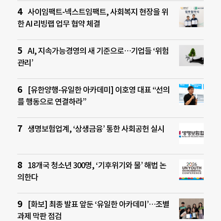
사이임팩트-넥스트임팩트, 사회복지 현장을 위
한 AI 리빙랩 업무 협약 체결
AI, 지속가능경영의 새 기준으로…기업들 ‘위험
관리’
[유한양행-유일한 아카데미] 이호영 대표 “선의
를 행동으로 연결하라”
생명보험업계, ‘상생금융’ 통한 사회공헌 실시
18개국 청소년 300명, ‘기후위기와 물’ 해법 논
의한다
[화보] 최종 발표 앞둔 ‘유일한 아카데미’…조별
과제 막판 점검