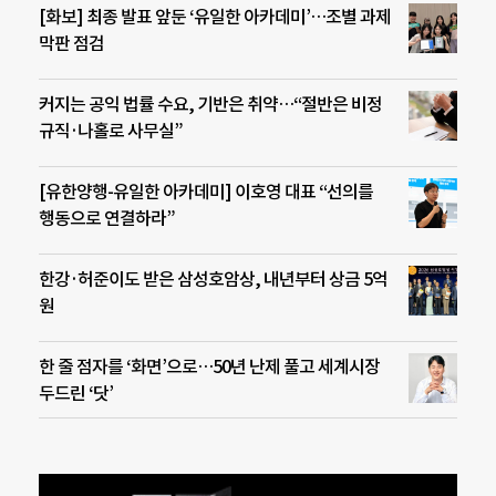
[화보] 최종 발표 앞둔 ‘유일한 아카데미’…조별 과제
막판 점검
커지는 공익 법률 수요, 기반은 취약…“절반은 비정
규직·나홀로 사무실”
[유한양행-유일한 아카데미] 이호영 대표 “선의를
행동으로 연결하라”
한강·허준이도 받은 삼성호암상, 내년부터 상금 5억
원
한 줄 점자를 ‘화면’으로…50년 난제 풀고 세계시장
두드린 ‘닷’