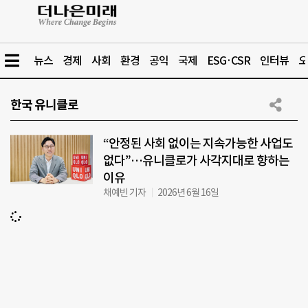
뉴스
경제
사회
환경
공익
국제
ESG·CSR
인터뷰
오
한국 유니클로
“안정된 사회 없이는 지속가능한 사업도
없다”…유니클로가 사각지대로 향하는
이유
채예빈 기자
2026년 6월 16일