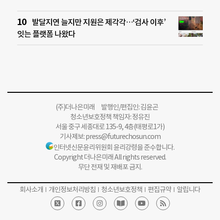
발달지연 늘지만 지원은 제각각…‘검사 이후’
잇는 플랫폼 나왔다
(주)더나은미래 발행인/편집인: 김윤곤
청소년보호정책 책임자: 정유진
서울 중구 세종대로 135-9, 4층(태평로1가)
기사제보:
press@futurechosun.com
인터넷신문윤리위원회 윤리강령을 준수합니다.
Copyright 더나은미래 All rights reserved.
무단 전재 및 재배포 금지.
회사소개
개인정보처리방침
청소년보호정책
편집규약
알립니다