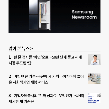
많이 본 뉴스 >
한 줄 점자를 ‘화면’으로…50년 난제 풀고 세계
시장 두드린 ‘닷’
버릴 뻔한 커튼·쿠션에 새 가치…이케아에 들어
온 사회적기업 재봉 서비스
기업자원봉사의 ‘진짜 성과’는 무엇인가…UN이
제시한 새 기준은