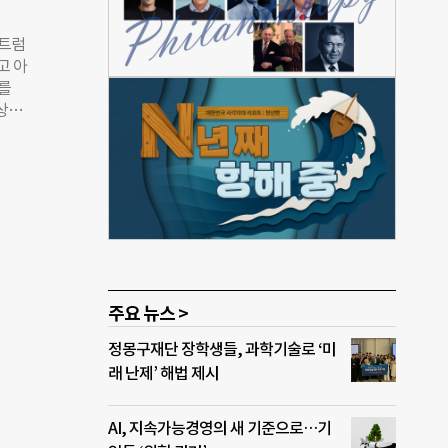
하며,
으로
 트럼
다.
고 아
 등
세를
나하
상하
택하고
 법안
 못하
 법
공제
 10
상된
과세
자산
 같은
~50
련 단
주요 뉴스 >
4%
정몽구재단 장학생들, 과학기술로 ‘미
대한
래 난제’ 해법 제시
00
AI, 지속가능경영의 새 기준으로…기