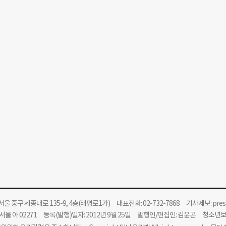
울 중구 세종대로 135-9, 4층(태평로1가) 대표전화: 02-732-7868 기사제보:
pre
울 아 02271 등록(발행)일자: 2012년 9월 25일 발행인/편집인: 김윤곤 청소년