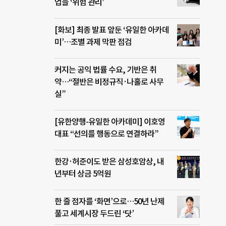
업들 ‘위험 관리’
[화보] 최종 발표 앞둔 ‘유일한 아카데
미’…조별 과제 막판 점검
커지는 공익 법률 수요, 기반은 취
약…“절반은 비정규직·나홀로 사무
실”
[유한양행-유일한 아카데미] 이호영
대표 “선의를 행동으로 연결하라”
한강·허준이도 받은 삼성호암상, 내
년부터 상금 5억원
한 줄 점자를 ‘화면’으로…50년 난제
풀고 세계시장 두드린 ‘닷’