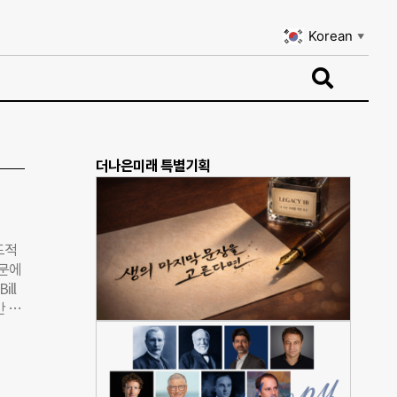
Korean
▼
Korean
▼
더나은미래 특별기획
도적
부문에
ll
간 재
공개된
美
은 항
 개