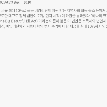
러(한화 약 137만원), 부부는 2000달러(한화 약 275만원)까지 공제가 가능
025년 5월 26일
10:10
시했던 한도보다 3배 이상 높다. 특히 이 조항은 한시가 아닌 ‘영구 적용’
 세율 최대 10%로 급등 비영리단체 지원 받는 지역사회 활동 축소 높아져
의 소득세 제도는 ‘표준 공제’와 ‘항목별 공제’ 중 하나를 선택하는 방식이
도한 대규모 감세 법안이 22일(현지 시각) 미 하원을 통과했다. ‘하나의 크
선택하면 정부가 정한 일정 금액을 자동으로 공제받는 대신, 의료비·기부금
e Big Beautiful Bill Act)’이라는 이름이 붙은 이 법안은 소득세와 법인
목에 대한 공제는 받을 수 없다. 반면 항목별 공제를 택하면 각종 지출을 하
대신, 비영리단체와 사립대학의 투자 수익에 대한 세금을 최대 10%까지 인
하는 번거로움이 따른다. 문제는 납세자의 약 90%가 간편한 표준 공제를 
하고 있다. 법안은 찬성 215표 대 반대 214표로 가까스로 통과됐다. 이번
. 이 때문에 다수의 미국인은 기부를 하더라도 실질적인 세제 혜택을 받지
프 정부 첫 임기였던 2017년 도입된 감세 정책의 영구화다. 개인 소득세와
비영리 전문매체 크로니클 오브 필란트로피는 “2017년 세법 개정으로 표준 
 인하, 팁과 초과근무 수당에 대한 면세 등이 주요 내용이며, 이로 인한 향후
 이후
 세수 손실액은 약 4조6000억 달러(한화 약 6290조원)에 달할 것으로 예
망 지출 역시 대폭 줄일 계획이다. 논란이 되는 부분은 비영리단체에 대한 
 미국 비영리단체의 투자 소득 세율은 일률적으로 1.39%이지만, 앞으로는 
최대 10%까지 인상된다. 구체적으로 자산이 5000만 달러 미만이면 기존과
하지만, 5000만~2억 5000만 달러(한화 약 3420억원)는 2.8%, 2억 5000만
약 6조 8400억원)는 5%, 50억 달러를 넘으면 10%까지 부과된다. 이때 관
께 계산해 세율이 결정된다. 사립대학 기금도 큰 폭으로 오른다. 기존에 1.
기금 규모에 따라 최대 21%까지 누진적으로 부과된다. 고액 연봉 직원에 
어진다. 기존에는 각 조직에서 상위 5명만 세금 부과 대상이었으나, 연봉 1
을