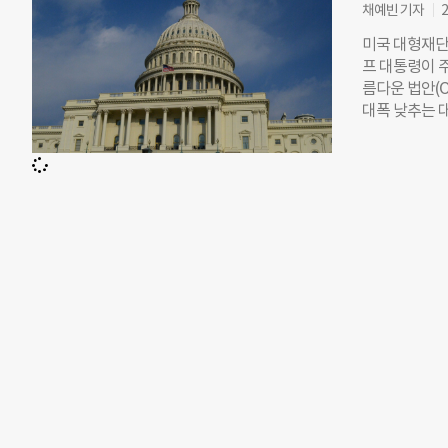
인은 1000달
채예빈 기자
2
이는 하원이 제
미국 대형재단
명시됐다. 미국
프 대통령이 주
표준 공제를 
름다운 법안(On
개별 지출 항
대폭 낮추는 
나 신고해야 
는 내용을 포함
있다는 점이다
의 핵심은 트럼
는 구조다. 
인세 최고 세율
금액이 확대된
년간 연방 정부
다. 사회안전
강화다. 현재
규모에 따라 
1.39%를 유지
억 달러(한화 
체의 자산도 함
였던 세율이 
과세 범위도 넓
만 달러 이상