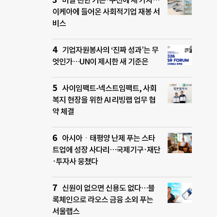
버릴 뻔한 커튼·쿠션에 새 가치…
이케아에 들어온 사회적기업 재봉 서
비스
기업자원봉사의 ‘진짜 성과’는 무
엇인가…UN이 제시한 새 기준은
사이임팩트-넥스트임팩트, 사회
복지 현장을 위한 AI 리빙랩 업무 협
약 체결
아시아ㆍ태평양 난제 푸는 스타
트업에 성장 사다리…국제기구·재단
·투자사 뭉쳤다
신원이 없으면 신용도 없다…블
록체인으로 라오스 금융 소외 푸는
서울랩스