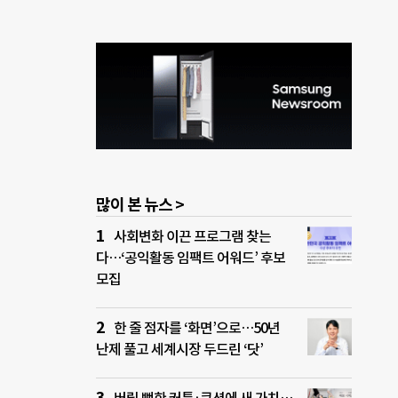
많이 본 뉴스 >
사회변화 이끈 프로그램 찾는
다…‘공익활동 임팩트 어워드’ 후보
모집
한 줄 점자를 ‘화면’으로…50년
난제 풀고 세계시장 두드린 ‘닷’