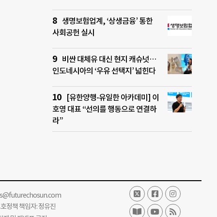
생명보험업계, ‘상생금융’ 통한
사회공헌 실시
비싼 대체유 대신 현지 캐슈넛…
인도네시아의 ‘우유 선택지’ 넓힌다
[유한양행-유일한 아카데미] 이
호영 대표 “선의를 행동으로 연결하
라”
ss@futurechosun.com
보호정책 책임자: 정유진