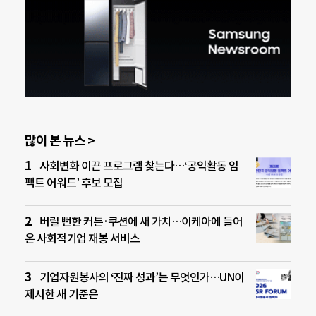
많이 본 뉴스 >
사회변화 이끈 프로그램 찾는다…‘공익활동 임
팩트 어워드’ 후보 모집
버릴 뻔한 커튼·쿠션에 새 가치…이케아에 들어
온 사회적기업 재봉 서비스
기업자원봉사의 ‘진짜 성과’는 무엇인가…UN이
제시한 새 기준은