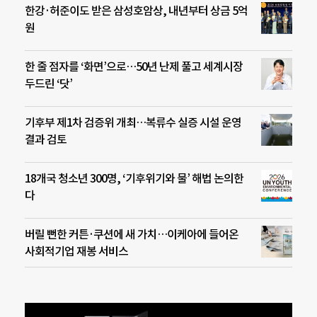
한강·허준이도 받은 삼성호암상, 내년부터 상금 5억
원
한 줄 점자를 ‘화면’으로…50년 난제 풀고 세계시장
두드린 ‘닷’
기후부 제1차 검증위 개최…복류수 실증 시설 운영
결과 검토
18개국 청소년 300명, ‘기후위기와 물’ 해법 논의한
다
버릴 뻔한 커튼·쿠션에 새 가치…이케아에 들어온
사회적기업 재봉 서비스