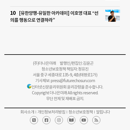
[유한양행-유일한 아카데미] 이호영 대표 “선
의를 행동으로 연결하라”
(주)더나은미래 발행인/편집인: 김윤곤
청소년보호정책 책임자: 정유진
서울 중구 세종대로 135-9, 4층(태평로1가)
기사제보:
press@futurechosun.com
인터넷신문윤리위원회 윤리강령을 준수합니다.
Copyright 더나은미래 All rights reserved.
무단 전재 및 재배포 금지.
회사소개
개인정보처리방침
청소년보호정책
알립니다