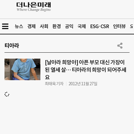
뉴스
경제
사회
환경
공익
국제
ESG·CSR
인터뷰
오
티아라
[날아라 희망아] 아픈 부모 대신 가장이
된 열세 살… 티아라의 희망이 되어주세
요
최태욱 기자
2012년 11월 27일