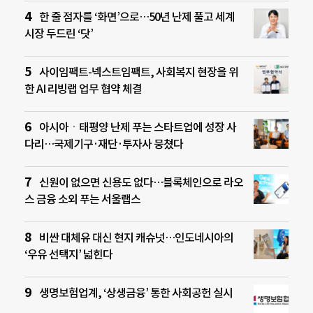
한 줄 점자를 ‘화면’으로…50년 난제 풀고 세계
시장 두드린 ‘닷’
사이임팩트-넥스트임팩트, 사회복지 현장을 위
한 AI 리빙랩 업무 협약 체결
아시아ㆍ태평양 난제 푸는 스타트업에 성장 사
다리…국제기구·재단·투자사 뭉쳤다
신원이 없으면 신용도 없다…블록체인으로 라오
스 금융 소외 푸는 서울랩스
비싼 대체유 대신 현지 캐슈넛…인도네시아의
‘우유 선택지’ 넓힌다
생명보험업계, ‘상생금융’ 통한 사회공헌 실시