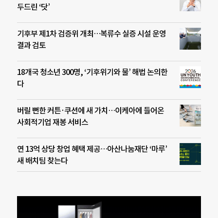
두드린 ‘닷’
기후부 제1차 검증위 개최…복류수 실증 시설 운영
결과 검토
18개국 청소년 300명, ‘기후위기와 물’ 해법 논의한
다
버릴 뻔한 커튼·쿠션에 새 가치…이케아에 들어온
사회적기업 재봉 서비스
연 13억 상당 창업 혜택 제공…아산나눔재단 ‘마루’
새 배치팀 찾는다