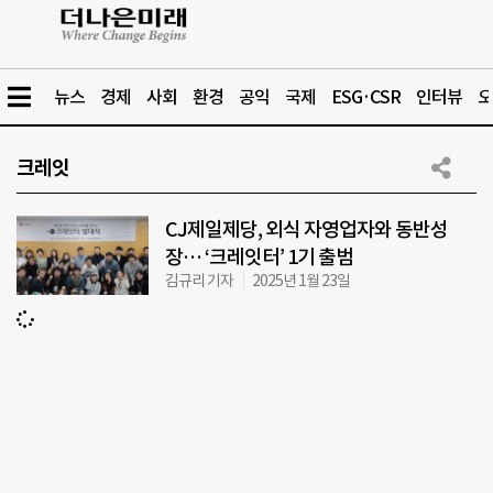
뉴스
경제
사회
환경
공익
국제
ESG·CSR
인터뷰
오
크레잇
CJ제일제당, 외식 자영업자와 동반성
장… ‘크레잇터’ 1기 출범
김규리 기자
2025년 1월 23일