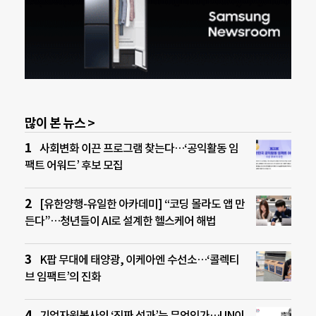
많이 본 뉴스 >
사회변화 이끈 프로그램 찾는다…‘공익활동 임
팩트 어워드’ 후보 모집
[유한양행-유일한 아카데미] “코딩 몰라도 앱 만
든다”…청년들이 AI로 설계한 헬스케어 해법
K팝 무대에 태양광, 이케아엔 수선소…‘콜렉티
브 임팩트’의 진화
기업자원봉사의 ‘진짜 성과’는 무엇인가…UN이