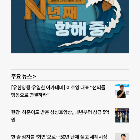
주요 뉴스 >
[유한양행-유일한 아카데미] 이호영 대표 “선의를
행동으로 연결하라”
한강·허준이도 받은 삼성호암상, 내년부터 상금 5억
원
한 줄 점자를 ‘화면’으로…50년 난제 풀고 세계시장