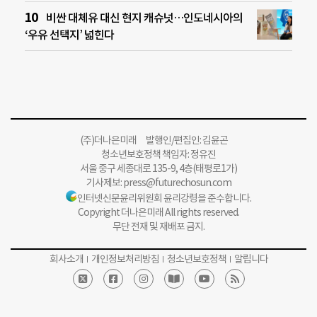
비싼 대체유 대신 현지 캐슈넛…인도네시아의
‘우유 선택지’ 넓힌다
(주)더나은미래 발행인/편집인: 김윤곤
청소년보호정책 책임자: 정유진
서울 중구 세종대로 135-9, 4층(태평로1가)
기사제보:
press@futurechosun.com
인터넷신문윤리위원회 윤리강령을 준수합니다.
Copyright 더나은미래 All rights reserved.
무단 전재 및 재배포 금지.
회사소개
개인정보처리방침
청소년보호정책
알립니다