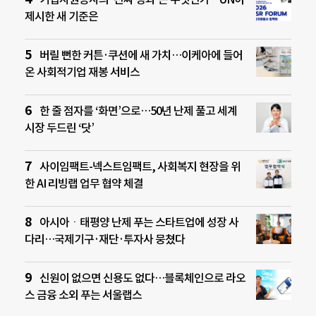
제시한 새 기준은
버릴 뻔한 커튼·쿠션에 새 가치…이케아에 들어
온 사회적기업 재봉 서비스
한 줄 점자를 ‘화면’으로…50년 난제 풀고 세계
시장 두드린 ‘닷’
사이임팩트-넥스트임팩트, 사회복지 현장을 위
한 AI 리빙랩 업무 협약 체결
아시아ㆍ태평양 난제 푸는 스타트업에 성장 사
다리…국제기구·재단·투자사 뭉쳤다
신원이 없으면 신용도 없다…블록체인으로 라오
스 금융 소외 푸는 서울랩스