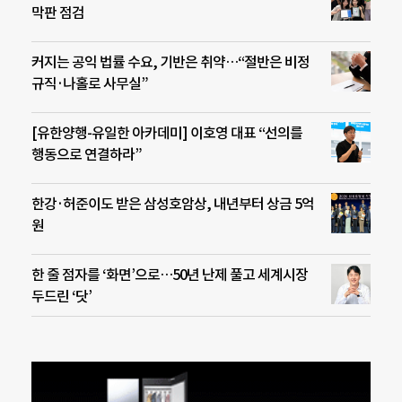
막판 점검
커지는 공익 법률 수요, 기반은 취약…“절반은 비정
규직·나홀로 사무실”
[유한양행-유일한 아카데미] 이호영 대표 “선의를
행동으로 연결하라”
한강·허준이도 받은 삼성호암상, 내년부터 상금 5억
원
한 줄 점자를 ‘화면’으로…50년 난제 풀고 세계시장
두드린 ‘닷’