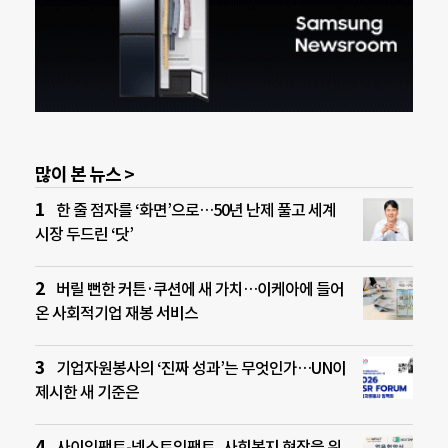
많이 본 뉴스 >
한 줄 점자를 ‘화면’으로…50년 난제 풀고 세계
시장 두드린 ‘닷’
버릴 뻔한 커튼·쿠션에 새 가치…이케아에 들어
온 사회적기업 재봉 서비스
기업자원봉사의 ‘진짜 성과’는 무엇인가…UN이
제시한 새 기준은
사이임팩트-넥스트임팩트, 사회복지 현장을 위