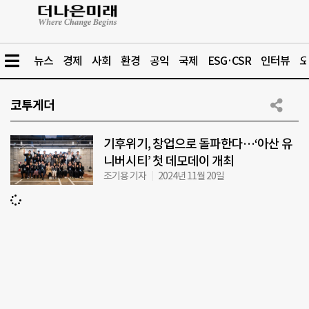
뉴스
경제
사회
환경
공익
국제
ESG·CSR
인터뷰
오
코투게더
기후위기, 창업으로 돌파한다…‘아산 유
니버시티’ 첫 데모데이 개최
조기용 기자
2024년 11월 20일