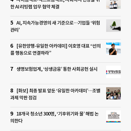
한 AI 리빙랩 업무 협약 체결
AI, 지속가능경영의 새 기준으로…기업들 ‘위험
관리’
[유한양행-유일한 아카데미] 이호영 대표 “선의
를 행동으로 연결하라”
생명보험업계, ‘상생금융’ 통한 사회공헌 실시
[화보] 최종 발표 앞둔 ‘유일한 아카데미’…조별
과제 막판 점검
18개국 청소년 300명, ‘기후위기와 물’ 해법 논
의한다