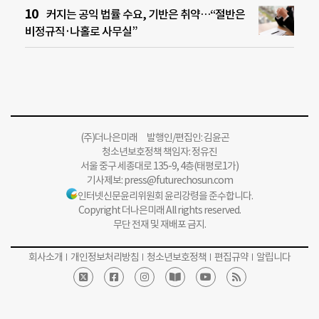
커지는 공익 법률 수요, 기반은 취약…“절반은
비정규직·나홀로 사무실”
(주)더나은미래 발행인/편집인: 김윤곤
청소년보호정책 책임자: 정유진
서울 중구 세종대로 135-9, 4층(태평로1가)
기사제보:
press@futurechosun.com
인터넷신문윤리위원회 윤리강령을 준수합니다.
Copyright 더나은미래 All rights reserved.
무단 전재 및 재배포 금지.
회사소개
개인정보처리방침
청소년보호정책
편집규약
알립니다