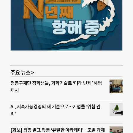
주요 뉴스 >
정몽구재단 장학생들, 과학기술로 ‘미래 난제’ 해법
제시
AI, 지속가능경영의 새 기준으로…기업들 ‘위험 관
리’
[화보] 최종 발표 앞둔 ‘유일한 아카데미’…조별 과제