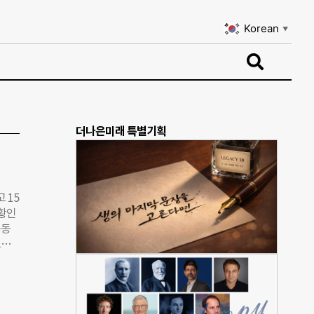
Korean
▼
Korean
▼
더나은미래 특별기획
 15
 황인
공동
드
 지정
 어
있는
 취약