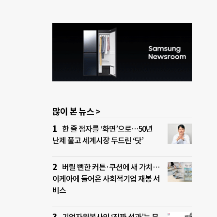
많이 본 뉴스 >
한 줄 점자를 ‘화면’으로…50년
난제 풀고 세계시장 두드린 ‘닷’
버릴 뻔한 커튼·쿠션에 새 가치…
이케아에 들어온 사회적기업 재봉 서
비스