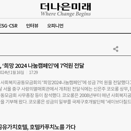
ESG·CSR
인터뷰
오피니언
 ‘희망 2024 나눔캠페인’에 7억원 전달
024년 1월 16일
17:29
사회복지공동모금회의 ‘희망2024나눔캠페인’에 성금 7억 원을 전달했다고
이날 서울 중구 사랑의열매회관에서 개최된 전달식에는 신은주 코오롱 상무,
동모금회 사무총장 등이 참석했다. 코오롱은 2008년부터 매년 사회복지
을 기부해 왔다. 코오롱은 성금의 일부를 국제구호개발단체 ‘세이브더칠
 ‘도시 놀이터 개선 사업’과 저소득 가정 어린이 지원사업인 ‘헬로 드림’에
. 코오롱은 지난해부터 기후 위기에 대응하는 친환경 비즈니스를 바탕으로
양한 환경교육도 실시해 친환경 활동에 대한 이해도와 실천력을 높일 수 
공유가치호텔, 호텔카푸치노를 가다
그램을 재정비했다. 신은주 코오롱 상무는 “경제 상황이 어려운 때일수록