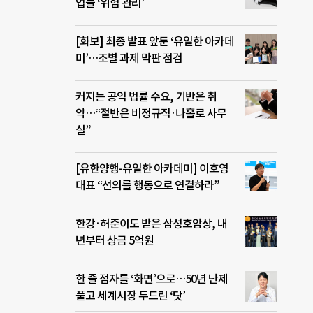
업들 ‘위험 관리’
[화보] 최종 발표 앞둔 ‘유일한 아카데
미’…조별 과제 막판 점검
커지는 공익 법률 수요, 기반은 취
약…“절반은 비정규직·나홀로 사무
실”
[유한양행-유일한 아카데미] 이호영
대표 “선의를 행동으로 연결하라”
한강·허준이도 받은 삼성호암상, 내
년부터 상금 5억원
한 줄 점자를 ‘화면’으로…50년 난제
풀고 세계시장 두드린 ‘닷’