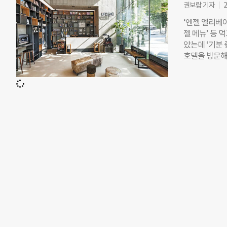
계층이 체감하
권보람 기자
2
외된 이웃들과
‘엔젤 엘리베이
젤 메뉴’ 등 
았는데 ‘기분 
호텔을 방문해
된, 국내 최초의
직접 방문해봤
(Pre-cyc
원에서다. 대
시돼있다. 친
로, 생산할 때
(RE;CODE
판매 유통에 
2기 중 왼편
키를 댈 때마다
종 금액을 알려
할 수 있다. 
은 계속된다. 