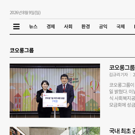
2026년 8월 9일(일)
뉴스
경제
사회
환경
공익
국제
코오롱그룹
코오롱그룹,
김규리 기자
2
코오롱그룹이 
일 밝혔다. 
식 사회복지공
모금회에 성금
런’과 협업하는
기탁하고 있다
린이들에게 다
국내 최초 
방향으로 프로