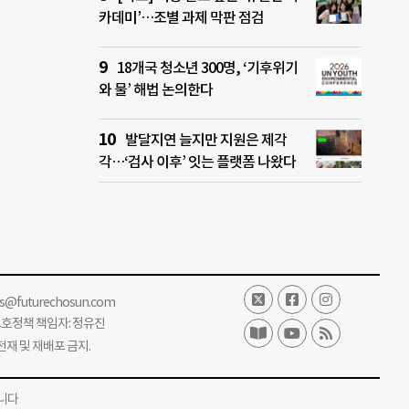
카데미’…조별 과제 막판 점검
18개국 청소년 300명, ‘기후위기
와 물’ 해법 논의한다
발달지연 늘지만 지원은 제각
각…‘검사 이후’ 잇는 플랫폼 나왔다
ss@futurechosun.com
보호정책 책임자: 정유진
단 전재 및 재배포 금지.
니다