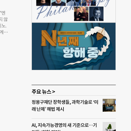
 소
‘엔
지 않
치노.
설계
다른지
사이클
는 차
이 전
 원사
코드
 향후
이터
카드
주요 뉴스 >
된 최
정몽구재단 장학생들, 과학기술로 ‘미
 기부
래 난제’ 해법 제시
 경험
AI, 지속가능경영의 새 기준으로…기