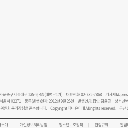
울 중구 세종대로 135-9, 4층(태평로1가) 대표전화: 02-732-7868 기사제보:
pre
울 아 02271 등록(발행)일자: 2012년 9월 25일 발행인/편집인: 김윤곤 청소년
위원회 윤리강령을 준수합니다.
Copyright 더나은미래 All rights reserved. 무
사소개
개인정보처리방침
청소년보호정책
편집규약
알립