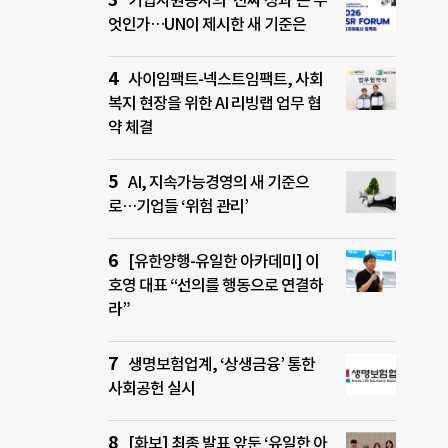
기업자원봉사의 ‘진짜 성과’는 무
엇인가…UN이 제시한 새 기준은
사이임팩트-넥스트임팩트, 사회
복지 현장을 위한 AI 리빙랩 업무 협
약 체결
AI, 지속가능경영의 새 기준으
로…기업들 ‘위험 관리’
[유한양행-유일한 아카데미] 이
호영 대표 “선의를 행동으로 연결하
라”
생명보험업계, ‘상생금융’ 통한
사회공헌 실시
[화보] 최종 발표 앞둔 ‘유일한 아