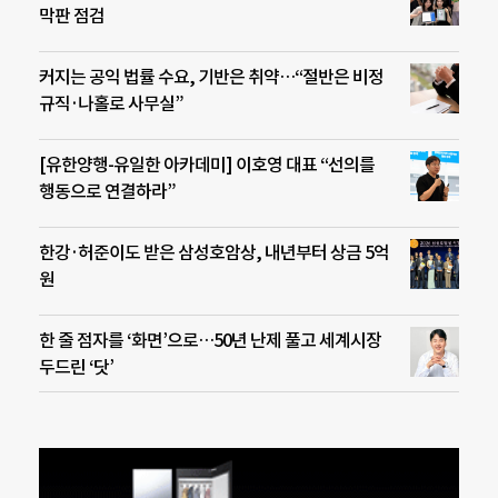
막판 점검
커지는 공익 법률 수요, 기반은 취약…“절반은 비정
규직·나홀로 사무실”
[유한양행-유일한 아카데미] 이호영 대표 “선의를
행동으로 연결하라”
한강·허준이도 받은 삼성호암상, 내년부터 상금 5억
원
한 줄 점자를 ‘화면’으로…50년 난제 풀고 세계시장
두드린 ‘닷’