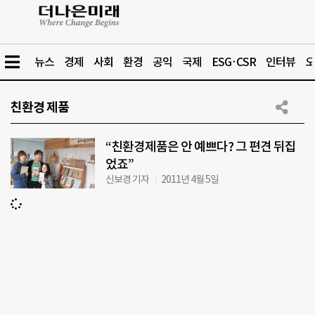
뉴스
경제
사회
환경
공익
국제
ESG·CSR
인터뷰
오
친환경 제품
“친환경제품은 안 예쁘다? 그 편견 뒤집
었죠”
신보경 기자
2011년 4월 5일