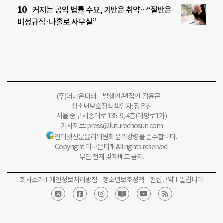
커지는 공익 법률 수요, 기반은 취약…“절반은
비정규직·나홀로 사무실”
(주)더나은미래 발행인/편집인: 김윤곤
청소년보호정책 책임자: 정유진
서울 중구 세종대로 135-9, 4층(태평로1가)
기사제보:
press@futurechosun.com
인터넷신문윤리위원회 윤리강령을 준수합니다.
Copyright 더나은미래 All rights reserved.
무단 전재 및 재배포 금지.
회사소개
개인정보처리방침
청소년보호정책
편집규약
알립니다