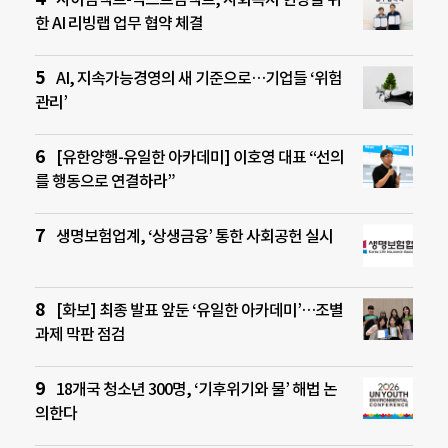
한 AI 리빙랩 업무 협약 체결
AI, 지속가능경영의 새 기준으로…기업들 ‘위험
관리’
[유한양행-유일한 아카데미] 이호영 대표 “선의
를 행동으로 연결하라”
생명보험업계, ‘상생금융’ 통한 사회공헌 실시
[화보] 최종 발표 앞둔 ‘유일한 아카데미’…조별
과제 막판 점검
18개국 청소년 300명, ‘기후위기와 물’ 해법 논
의한다