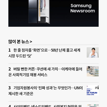
많이 본 뉴스 >
한 줄 점자를 ‘화면’으로…50년 난제 풀고 세계
시장 두드린 ‘닷’
버릴 뻔한 커튼·쿠션에 새 가치…이케아에 들어
온 사회적기업 재봉 서비스
기업자원봉사의 ‘진짜 성과’는 무엇인가…UN이
제시한 새 기준은
사이임팩트-넥스트임팩트, 사회복지 현장을 위