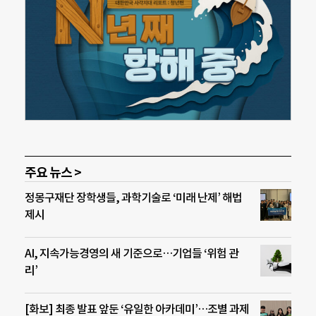
주요 뉴스 >
정몽구재단 장학생들, 과학기술로 ‘미래 난제’ 해법
제시
AI, 지속가능경영의 새 기준으로…기업들 ‘위험 관
리’
[화보] 최종 발표 앞둔 ‘유일한 아카데미’…조별 과제