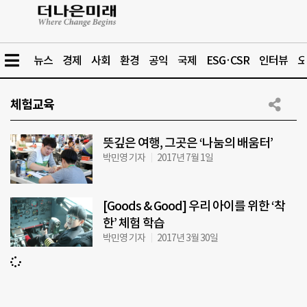
뉴스
경제
사회
환경
공익
국제
ESG·CSR
인터뷰
오
체험교육
뜻깊은 여행, 그곳은 ‘나눔의 배움터’
박민영 기자
2017년 7월 1일
[Goods & Good] 우리 아이를 위한 ‘착
한’ 체험 학습
박민영 기자
2017년 3월 30일