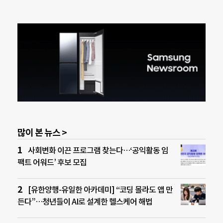
많이 본 뉴스 >
사회변화 이끈 프로그램 찾는다…‘공익활동 임
팩트 어워드’ 후보 모집
[유한양행-유일한 아카데미] “코딩 몰라도 앱 만
든다”…청년들이 AI로 설계한 헬스케어 해법