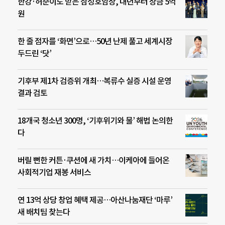
한강·허준이도 받은 삼성호암상, 내년부터 상금 5억
원
한 줄 점자를 ‘화면’으로…50년 난제 풀고 세계시장
두드린 ‘닷’
기후부 제1차 검증위 개최…복류수 실증 시설 운영
결과 검토
18개국 청소년 300명, ‘기후위기와 물’ 해법 논의한
다
버릴 뻔한 커튼·쿠션에 새 가치…이케아에 들어온
사회적기업 재봉 서비스
연 13억 상당 창업 혜택 제공…아산나눔재단 ‘마루’
새 배치팀 찾는다