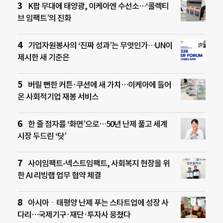
K팝 무대에 태양광, 이케아엔 수선소…‘콜렉티
브 임팩트’의 진화
기업자원봉사의 ‘진짜 성과’는 무엇인가…UN이
제시한 새 기준은
버릴 뻔한 커튼·쿠션에 새 가치…이케아에 들어
온 사회적기업 재봉 서비스
한 줄 점자를 ‘화면’으로…50년 난제 풀고 세계
시장 두드린 ‘닷’
사이임팩트-넥스트임팩트, 사회복지 현장을 위
한 AI 리빙랩 업무 협약 체결
아시아ㆍ태평양 난제 푸는 스타트업에 성장 사
다리…국제기구·재단·투자사 뭉쳤다