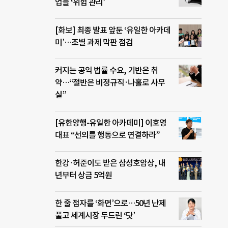
업들 ‘위험 관리’
[화보] 최종 발표 앞둔 ‘유일한 아카데
미’…조별 과제 막판 점검
커지는 공익 법률 수요, 기반은 취
약…“절반은 비정규직·나홀로 사무
실”
[유한양행-유일한 아카데미] 이호영
대표 “선의를 행동으로 연결하라”
한강·허준이도 받은 삼성호암상, 내
년부터 상금 5억원
한 줄 점자를 ‘화면’으로…50년 난제
풀고 세계시장 두드린 ‘닷’