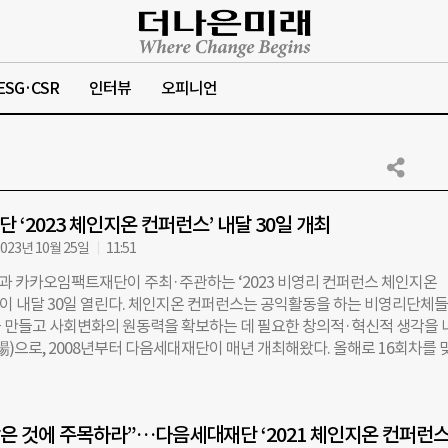
ESG·CSR
인터뷰
오피니언
 ‘2023 체인지온 컨퍼런스’ 내달 30일 개최
023년 10월 25일
11:51
 카카오임팩트재단이 주최·주관하는 ‘2023 비영리 컨퍼런스 체인지온
N)’이 내달 30일 열린다. 체인지온 컨퍼런스는 공익활동을 하는 비영리단체
 만들고 사회변화의 원동력을 확보하는 데 필요한 창의적·혁신적 생각을 
場)으로, 2008년부터 다음세대재단이 매년 개최해왔다. 올해로 16회차를 
런스는 비영리 활동가 400여명을 대상으로 서울 서초구 소재 엘타워에서
체인지온 컨퍼런스의 주제는 ‘분투(奮鬪) – 온 힘을 다해 나아가다’다. 더욱 복
를 해결하기 위해 비영리 활동가들이 온 힘을 다해 나아가자는 의미를 담았
작은 것에 주목하라”…다음세대재단 ‘2021 체인지온 컨퍼런스
 총 3개의 세션으로 구성됐다. 세션마다 2명의 연사가 발표, 총 6명의 