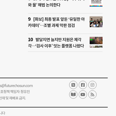
와 물’ 해법 논의한다
[화보] 최종 발표 앞둔 ‘유일한 아
카데미’…조별 과제 막판 점검
발달지연 늘지만 지원은 제각
각…‘검사 이후’ 잇는 플랫폼 나왔다
ss@futurechosun.com
보호정책 책임자: 정유진
단 전재 및 재배포 금지.
니다