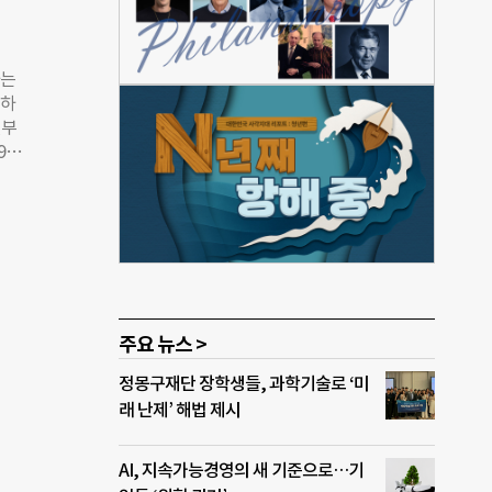
 최영
비영
 번째
하는
ST)
 하
 만
년부
럼니스
9로
유한
다.
는 만
탱하는
OM)
을
크가
컨퍼
간다는
무국
있도
주요 뉴스 >
로 4
 연
정몽구재단 장학생들, 과학기술로 ‘미
떻게
래 난제’ 해법 제시
·토
 우
 숲
AI, 지속가능경영의 새 기준으로…기