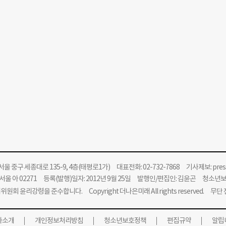
울 중구 세종대로 135-9, 4층(태평로1가) 대표전화: 02-732-7868 기사제보:
pre
울 아 02271 등록(발행)일자: 2012년 9월 25일 발행인/편집인: 김윤곤 청소년
위원회 윤리강령을 준수합니다.
Copyright 더나은미래 All rights reserved. 무
사소개
개인정보처리방침
청소년보호정책
편집규약
알립