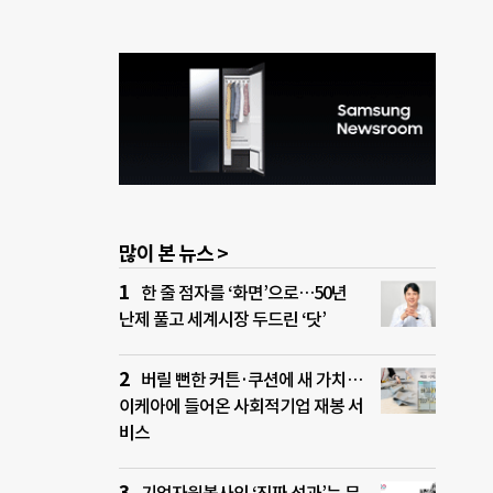
많이 본 뉴스 >
한 줄 점자를 ‘화면’으로…50년
난제 풀고 세계시장 두드린 ‘닷’
버릴 뻔한 커튼·쿠션에 새 가치…
이케아에 들어온 사회적기업 재봉 서
비스