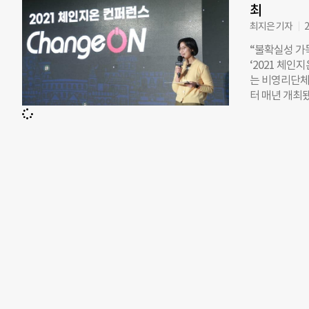
가 무대에 나선
최
준 연세대학교
최지은 기자
2
리 활동가들이
“불확실성 가득
세션에서는 ‘
‘2021 체인
산업공학과 교
는 비영리단체
들기 위해 필
터 매년 개최됐
트, 하림 음
불확실성이 높
다. 방대욱 
유튜브로 생중
큼 비영리 활
작은 온기 행사
“2023 체
으로 연결된 
얻을 수 있는
열리자마자 가장
런스를 통해
참가자 등을 
장은 “올해는
록 정성껏 준비
개 강의가 마
사로 나섰다.
알죠?”라고 
성에서 찍은 
주에서 바라본
이라는 것을 