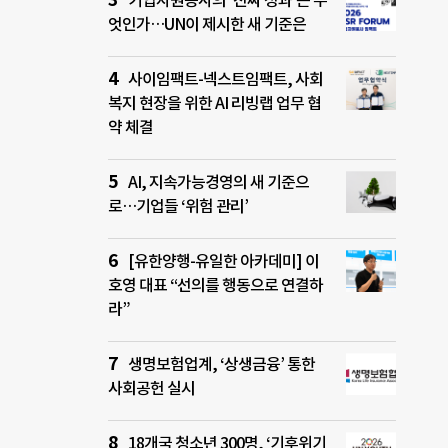
기업자원봉사의 ‘진짜 성과’는 무
엇인가…UN이 제시한 새 기준은
사이임팩트-넥스트임팩트, 사회
복지 현장을 위한 AI 리빙랩 업무 협
약 체결
AI, 지속가능경영의 새 기준으
로…기업들 ‘위험 관리’
[유한양행-유일한 아카데미] 이
호영 대표 “선의를 행동으로 연결하
라”
생명보험업계, ‘상생금융’ 통한
사회공헌 실시
18개국 청소년 300명, ‘기후위기