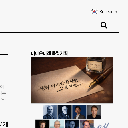
Korean
▼
Korean
▼
더나은미래 특별기획
들이
나누
맞는
 열린
잡해
다.
’ 개
전문가