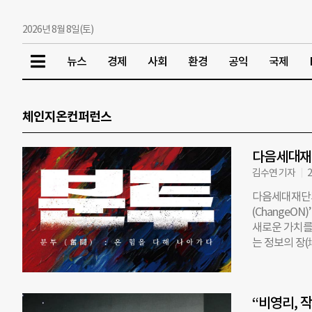
2026년 8월 8일(토)
뉴스
경제
사회
환경
공익
국제
체인지온컨퍼런스
다음세대재단
김수연 기자
2
다음세대재단과
(ChangeO
새로운 가치를
는 정보의 장(
체인지온 컨퍼
다. 2023 
지는 사회문제
“비영리, 
이번 컨퍼런스는