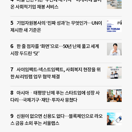
온 사회적기업 재봉 서비스
기업자원봉사의 ‘진짜 성과’는 무엇인가…UN이
제시한 새 기준은
한 줄 점자를 ‘화면’으로…50년 난제 풀고 세계
시장 두드린 ‘닷’
사이임팩트-넥스트임팩트, 사회복지 현장을 위
한 AI 리빙랩 업무 협약 체결
아시아ㆍ태평양 난제 푸는 스타트업에 성장 사
다리…국제기구·재단·투자사 뭉쳤다
신원이 없으면 신용도 없다…블록체인으로 라오
스 금융 소외 푸는 서울랩스