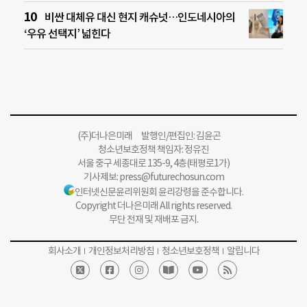
비싼 대체유 대신 현지 캐슈넛…인도네시아의
‘우유 선택지’ 넓힌다
(주)더나은미래 발행인/편집인: 김윤곤
청소년보호정책 책임자: 정유진
서울 중구 세종대로 135-9, 4층(태평로1가)
기사제보:
press@futurechosun.com
인터넷신문윤리위원회 윤리강령을 준수합니다.
Copyright 더나은미래 All rights reserved.
무단 전재 및 재배포 금지.
회사소개
개인정보처리방침
청소년보호정책
알립니다