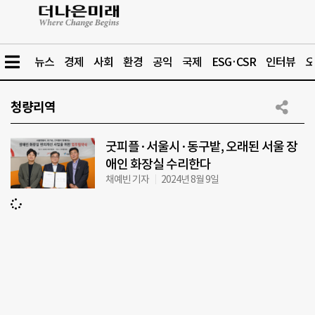
뉴스
경제
사회
환경
공익
국제
ESG·CSR
인터뷰
오
청량리역
굿피플·서울시·동구밭, 오래된 서울 장
애인 화장실 수리한다
채예빈 기자
2024년 8월 9일