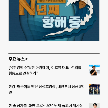
주요 뉴스 >
[유한양행-유일한 아카데미] 이호영 대표 “선의를
행동으로 연결하라”
한강·허준이도 받은 삼성호암상, 내년부터 상금 5억
원
한 줄 점자를 ‘화면’으로…50년 난제 풀고 세계시장