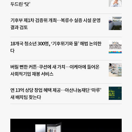
두드린 ‘닷’
기후부 제1차 검증위 개최…복류수 실증 시설 운영
결과 검토
18개국 청소년 300명, ‘기후위기와 물’ 해법 논의한
다
버릴 뻔한 커튼·쿠션에 새 가치…이케아에 들어온
사회적기업 재봉 서비스
연 13억 상당 창업 혜택 제공…아산나눔재단 ‘마루’
새 배치팀 찾는다