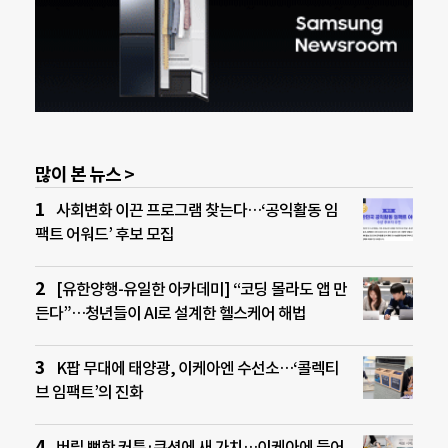
많이 본 뉴스 >
사회변화 이끈 프로그램 찾는다…‘공익활동 임
팩트 어워드’ 후보 모집
[유한양행-유일한 아카데미] “코딩 몰라도 앱 만
든다”…청년들이 AI로 설계한 헬스케어 해법
K팝 무대에 태양광, 이케아엔 수선소…‘콜렉티
브 임팩트’의 진화
버릴 뻔한 커튼·쿠션에 새 가치…이케아에 들어