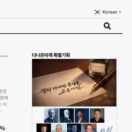
Korean
▼
Korean
▼
더나은미래 특별기획
 경영
 함께
는 지
 그루
서는
0%
명으로