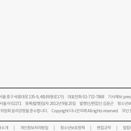
울 중구 세종대로 135-9, 4층(태평로1가) 대표전화: 02-732-7868 기사제보:
pre
울 아 02271 등록(발행)일자: 2012년 9월 25일 발행인/편집인: 김윤곤 청소년
위원회 윤리강령을 준수합니다.
Copyright 더나은미래 All rights reserved. 무
사소개
개인정보처리방침
청소년보호정책
편집규약
알립