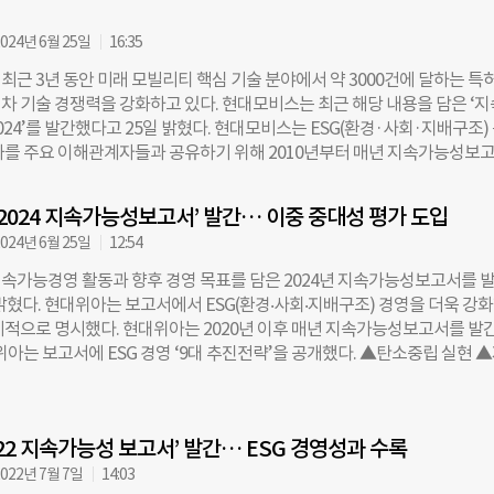
획이다. 제품 부문은 지속가능제품 매출 비중이 올해 63%를 기록했고, 내
2030년 목표는 95%로 제시했다. 올해는 ‘에너지 관리’를 2026년 신규 중대
024년 6월 25일
16:35
 산업용 전력요금 상승으로 비용 관리의 중요성이 커진 데다 에너지 사용량
최근 3년 동안 미래 모빌리티 핵심 기술 분야에서 약 3000건에 달하는 특
 영향 관리 필요성도 높아졌기 때문이다. 유한킴벌리는 에너지 효율을 비용
차 기술 경쟁력을 강화하고 있다. 현대모비스는 최근 해당 내용을 담은 ‘
함께 관리하는 체계를 강화하기로 했다. 분야별 실행 목표는 사업 환경 변화
24’를 발간했다고 25일 밝혔다. 현대모비스는 ESG(환경·사회·지배구조)
플라스틱 사용량은 올해 2019년 대비 16.8%를 감축했으며, 내년 감축 목
과를 주요 이해관계자들과 공유하기 위해 2010년부터 매년 지속가능성보
반면 온실가스 감축은 올해 14.9%를 기록했지만, 김천공장 TM7 재가동에 따
있다. 이번 보고서에 따르면 현대모비스는 지난 2021년부터 지난해까지 3년
영해 내년 목표는 13.2%로 설정했다. 폐기물은 공장 간 설비 변경과 이
율주행, 커넥티비티 등 미래차 핵심 기술 분야에서 국내외 약 3000건의 
물 발생이 증가하면서 올해 감축 목표를 달성하지 못했다고 설명했다. 내년
‘2024 지속가능성보고서’ 발간… 이중 중대성 평가 도입
. 이는 최근 3년간 현대모비스의 전체 신규 특허 출원 건수(8001건) 중 
 재활용 확대를 통해 폐기물 발생량과 원단위를 개선하겠다고
024년 6월 25일
12:54
다. 최근 3년간 미래차 기술 특허 출원 3000여건 중 전기차를 포함한 친
건으로 30%가 넘는다. 특히, 지난 2022년 친환경차 분야 특허 출원 건수는 
속가능경영 활동과 향후 경영 목표를 담은 2024년 지속가능성보고서를 
해는 448건으로 2배 이상 늘었다. 최근 3년간 전기차용 배터리 온도 조절
 밝혔다. 현대위아는 보고서에서 ESG(환경‧사회‧지배구조) 경영을 더욱 강
및 고전압 배터리 통합 관리 시스템과 통신 방법 등에 관한 특허를 취득한 바
체적으로 명시했다. 현대위아는 2020년 이후 매년 지속가능성보고서를 발
스는 지난해 연구개발에만 약 1조6000억원을 투입하며 전동화 중심 미래 
위아는 보고서에 ESG 경영 ‘9대 추진전략’을 공개했다. ▲탄소중립 실현 
도 기업으로의 체질 전환에 가속화하고 있다. 지난해 말 현대모비스는 차세
영향 관리 ▲환경경영체계 고도화 ▲임직원 인권 및 안전관리 강화 ▲사회
발의 핵심 기지로 경기도 의왕에 전동화 종합 연구센터를 설립했다. 이 외에
속가능한 공급망 강화 ▲투명한 경영문화 조성 ▲주주가치 보호 및 제고 ▲
확대에 선제 대응하기 위해 국내외 신규 생산 거점도 확대하고 있다. 현대
등을 포함한다. 현대위아는 이사회 내 ESG위원회를 설치해 경영진과 사내 
 폭스바겐에 배터리 시스템(BSA) 공급을 위해 스페인에 신공장을 짓고 있
022 지속가능성 보고서’ 발간… ESG 경영성과 수록
중심의 의사결정을 내릴 수 있도록 했다. 또한, 이중 중대성 평가(Double
차 전용 모듈 공장을 신규로 구축하고 있다. 북미와 인도네시아에 구축 중
ty Assessment)를 도입해 기업이 사회와 환경에 미치고 받는 영향을 국제적 
022년 7월 7일
14:03