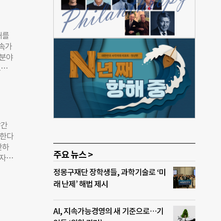
년 목
이슈
 증가
허를
과 환
지속가
에 맞
 분야
표는
고서
른 배
 동
전으로
신규
에는
약
환경차
210
발간
 시
화한다
 있
간하
주요 뉴스 >
모빌
▲자원
대 전
적 책
정몽구재단 장학생들, 과학기술로 ‘미
도,
ESG
래 난제’ 해법 제시
모비스
모든
으며
인
AI, 지속가능경영의 새 기준으로…기
기준