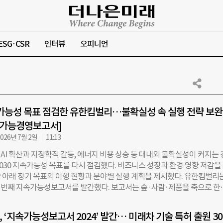
ESG·CSR
인터뷰
오피니언
속가능성 목표 점검한 유한킴벌리…불확실성 속 실행 전략 보완
지속가능경영보고서]
026년 7월 2일
11:13
AI 확산과 지정학적 갈등, 에너지 비용 상승 등 대내외 불확실성이 커지는
2030 지속가능성 목표를 다시 점검했다. 비즈니스 성장과 환경 영향 저감을
 아래 장기 목표의 이행 현황과 분야별 실행 계획을 제시했다. 유한킴벌리
한 번째 지속가능성보고서를 발간했다. 보고서는 숲·사람·제품을 축으로 한
가능성 이니셔티브’의 이행 현황을 담았다. 숲 부문은 올해까지 누적 5814만
며, 2030년까지 누적 6000만 그루 달성을 목표로 하고 있다. 사람 부문에
 ‘지속가능성보고서 2024’ 발간… 미래차 기술 특허 출원 3
수혜자가 올해 누적 4803만 명을 기록했으며, 2030년에는 누적 5600만 