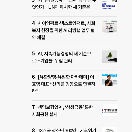
기업자원봉사의 ‘진짜 성과’는 무
엇인가…UN이 제시한 새 기준은
사이임팩트-넥스트임팩트, 사회
복지 현장을 위한 AI 리빙랩 업무 협
약 체결
AI, 지속가능경영의 새 기준으
로…기업들 ‘위험 관리’
[유한양행-유일한 아카데미] 이
호영 대표 “선의를 행동으로 연결하
라”
생명보험업계, ‘상생금융’ 통한
사회공헌 실시
18개국 청소년 300명, ‘기후위기