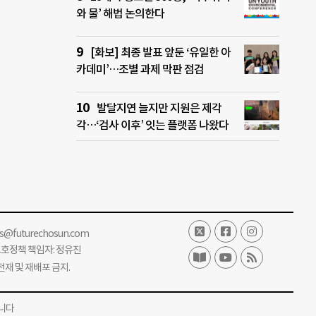
와 물’ 해법 논의한다
[화보] 최종 발표 앞둔 ‘유일한 아
카데미’…조별 과제 막판 점검
발달지연 늘지만 지원은 제각
각…‘검사 이후’ 잇는 플랫폼 나왔다
ss@futurechosun.com
보호정책 책임자: 정유진
단 전재 및 재배포 금지.
니다