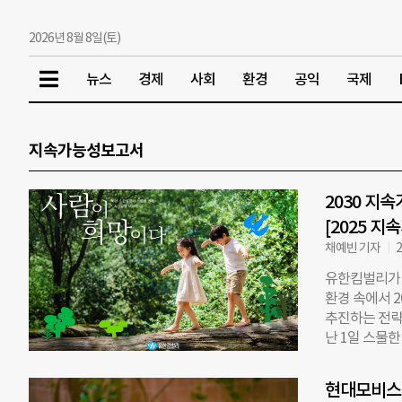
2026년 8월 8일(토)
뉴스
경제
사회
환경
공익
국제
지속가능성보고서
2030 지
[2025 
채예빈 기자
2
유한킴벌리가 
환경 속에서 
추진하는 전략
난 1일 스물
‘2030 지속
를 심고 가꿨으
현대모비스,
삶의 질 개선 