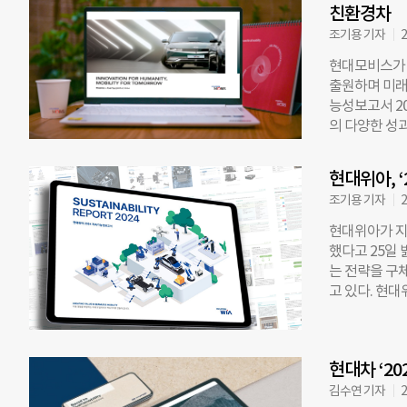
친환경차
확대한다는 계
표는 65%, 
조기용 기자
2
에 포함했다.
현대모비스가 
에 따른 환경
출원하며 미래
경 측면에서 
능성보고서 20
춰 조정했다. 
의 다양한 성
17.2%다. 
를 발간하고 
출량 증가를 반
안 전동화와 자
고철 등 폐기
현대위아, 
특허를 출원했다
설비 안정화와
조기용 기자
2
40%를 차지한
분야만 950여
현대위아가 지
건이었는데 지난
했다고 25일
스템, 저전압 
는 전략을 구
다. 현대모비
고 있다. 현대
리티 기술 선
순환 및 환경
동화 기술 개
임 이행 ▲지
전기차 시장 
경영 고도화 
는 올 상반기
현대차 ‘2
조직이 ESG 
울산에도 전기
Materiali
김수연 기자
2