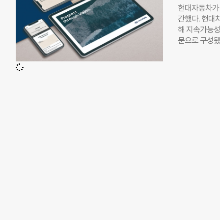
으로 분석해 
현대자동차가 지
선다는 목표를
간했다. 현대
과 가치 사실
해 지속가능성
성 목표를 세
문으로 구성됐
20%까지 줄
의 전환을 위
안도 제시했다
차 등의 전동화
하는 식이다.
했다. 사회 
지 온실가스 
정보를 다뤘다.
지원하고 인센
사회 부문에서
유도할 계획이
2019년 8.2
의 소통을 더
3.13%로 
문에는 이사회
다. 작년에 
내용 등이 안
으로 취합하고 
자는 “글로벌
투명하고 적극
동시에 외부 