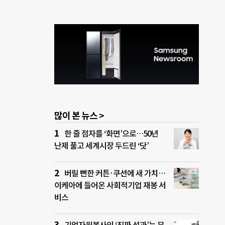
많이 본 뉴스 >
한 줄 점자를 ‘화면’으로…50년
난제 풀고 세계시장 두드린 ‘닷’
버릴 뻔한 커튼·쿠션에 새 가치…
이케아에 들어온 사회적기업 재봉 서
비스