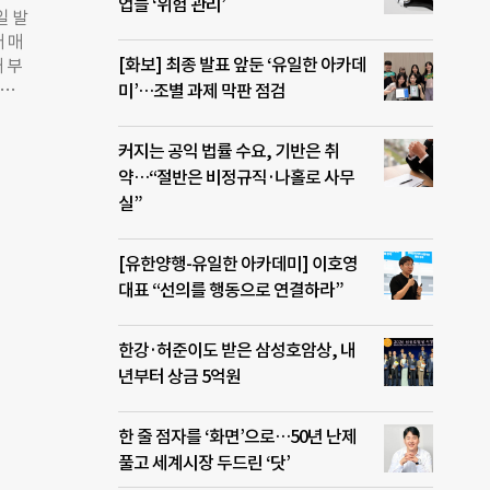
 나
업들 ‘위험 관리’
일 발
활동
 매
립 달
[화보] 최종 발표 앞둔 ‘유일한 아카데
 부
는
량으로
미’…조별 과제 막판 점검
 방
전기
터링
차지
력사까
커지는 공익 법률 수요, 기반은 취
관련
교육을
약…“절반은 비정규직·나홀로 사무
다.
도록
실”
은
자와
은
 부
[유한양행-유일한 아카데미] 이호영
수록됐
대표 “선의를 행동으로 연결하라”
 활동
율적
한강·허준이도 받은 삼성호암상, 내
관계
년부터 상금 5억원
 보다
것과
한 줄 점자를 ‘화면’으로…50년 난제
풀고 세계시장 두드린 ‘닷’