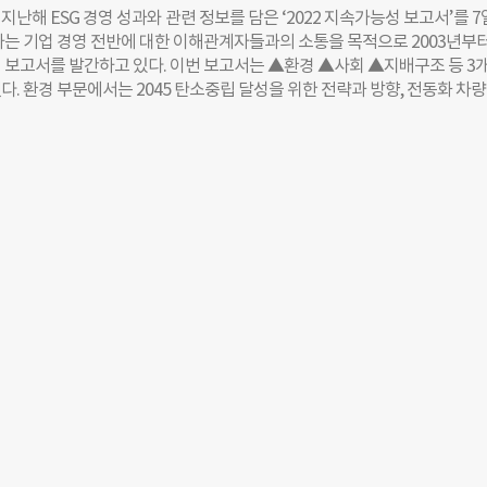
경영에 반영하고 있다. 현대위아는 특히 ‘기후변화 대응’에 보다 적극적으로
난해 ESG 경영 성과와 관련 정보를 담은 ‘2022 지속가능성 보고서’를 7
 내세웠다. ‘환경영향 최소화와 지속가능한 생태계 유지’를 비전으로 사업
차는 기업 경영 전반에 대한 이해관계자들과의 소통을 목적으로 2003년부터
 전반에서 부정적 환경 영향을 최소화한다. 현대위아는 2045년까지 탄소중
 보고서를 발간하고 있다. 이번 보고서는 ▲환경 ▲사회 ▲지배구조 등 3개
워 2030년까지 탄소배출량을 현재의 55%로 수준으로 감축하고 2040년에
다. 환경 부문에서는 2045 탄소중립 달성을 위한 전략과 방향, 전동화 차
일 계획이다. 현대위아는 이번 보고서에 공급망의 탄소중립 달성을 돕기 위한
한 노력이 실렸다. 기존의 내연기관차보다 탄소배출량이 적은 하이브리드·
. 협력사의 탄소배출 데이터를 수집하고, 관리 프로세스를 수립하고 모니
 차량은 지난해에만 42.2만대가 팔려 현대차 글로벌 판매량의 10.8%를 
 현대위아는 중장기적으로 IT플랫폼을 활용해 1차 협력사 외에도 해외 협
부문의 경우 사업장 안전관리 조직, 안전보건 활동 사례 등 중대재해처벌법 
배출에 대한 정보를 수집하고 관리를 도울 예정이다. 또한, 협력사에 대한 
 또 광물 관리, 주요 ESG 리스크 진단 등 공급망 ESG에 관한 내용이 포함됐
티브를 제공하는 등 협력사가 탄소중립 활동에 적극적으로 참여할 수 있
 눈여겨볼 점은 여성 임직원 비율과 장애인 고용률이다. 여성임직원 비율
다. 현대위아는 지속가능성보고서를 매년 지속적으로 발간하며 이해관계
%에서 2020년 8.6%, 2021년 9.0%로 매해 증가했다. 지난해 장애인 고용률
욱
2100여명의 장애인 임직원이 현대차에서 근무하는 것으로 확인됐다. 지배구조
 산하 위원회별 구성과 역할, 지난해 승인·심의한 안건들의 활동 내역이 
발족한 지속가능경영위원회에서는 ESG 개선 추진 현황, 사회공헌·거버넌스
건으로 논의됐다. 현대차는 이번 보고서 발간 과정에서 방대한 데이터를 효
편집할 수 있도록 만들어진 IT 시스템 ‘ESG 플랫폼’을 활용했다. 현대차 
 ESG 정보공시 트렌드에 발맞춰 이번 지속가능성 보고서 제작 과정에서는
적인 소통에 주안점을 두었다”며 “앞으로도 ESG 경영의 내실을 다지는 
이해관계자들과의 진정성 있는 소통을 꾸준히 이어갈 것”이라고