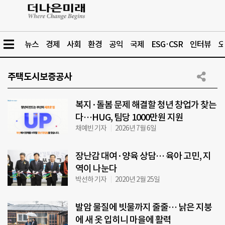
뉴스
경제
사회
환경
공익
국제
ESG·CSR
인터뷰
오
주택도시보증공사
복지·돌봄 문제 해결할 청년 창업가 찾는
다…HUG, 팀당 1000만원 지원
채예빈 기자
2026년 7월 6일
장난감 대여·양육 상담… 육아 고민, 지
역이 나눈다
박선하 기자
2020년 2월 25일
발암 물질에 빗물까지 줄줄… 낡은 지붕
에 새 옷 입히니 마을에 활력