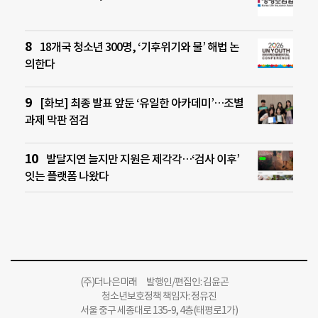
18개국 청소년 300명, ‘기후위기와 물’ 해법 논
의한다
[화보] 최종 발표 앞둔 ‘유일한 아카데미’…조별
과제 막판 점검
발달지연 늘지만 지원은 제각각…‘검사 이후’
잇는 플랫폼 나왔다
(주)더나은미래 발행인/편집인: 김윤곤
청소년보호정책 책임자: 정유진
서울 중구 세종대로 135-9, 4층(태평로1가)