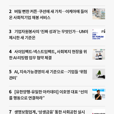
버릴 뻔한 커튼·쿠션에 새 가치…이케아에 들어
온 사회적기업 재봉 서비스
기업자원봉사의 ‘진짜 성과’는 무엇인가…UN이
제시한 새 기준은
사이임팩트-넥스트임팩트, 사회복지 현장을 위
한 AI 리빙랩 업무 협약 체결
AI, 지속가능경영의 새 기준으로…기업들 ‘위험
관리’
[유한양행-유일한 아카데미] 이호영 대표 “선의
를 행동으로 연결하라”
생명보험업계, ‘상생금융’ 통한 사회공헌 실시