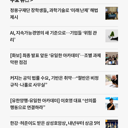
주요 뉴스 >
정몽구재단 장학생들, 과학기술로 ‘미래 난제’ 해법
제시
AI, 지속가능경영의 새 기준으로…기업들 ‘위험 관
리’
[화보] 최종 발표 앞둔 ‘유일한 아카데미’…조별 과제
막판 점검
커지는 공익 법률 수요, 기반은 취약…“절반은 비정
규직·나홀로 사무실”
[유한양행-유일한 아카데미] 이호영 대표 “선의를
행동으로 연결하라”
한강·허준이도 받은 삼성호암상, 내년부터 상금 5억