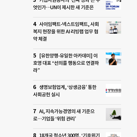
기업자원봉사의 ‘진짜 성과’는 무
엇인가…UN이 제시한 새 기준은
사이임팩트-넥스트임팩트, 사회
복지 현장을 위한 AI 리빙랩 업무 협
약 체결
[유한양행-유일한 아카데미] 이
호영 대표 “선의를 행동으로 연결하
라”
생명보험업계, ‘상생금융’ 통한
사회공헌 실시
AI, 지속가능경영의 새 기준으
로…기업들 ‘위험 관리’
18개국 청소년 300명, ‘기후위기