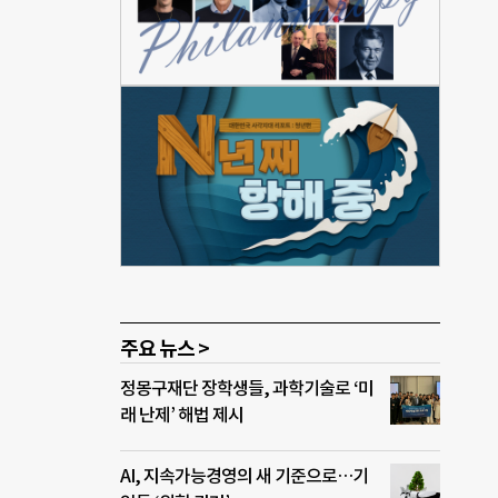
 제약
발생
적한
 경
났지
요구했
실적은
“반지
가 시
주요 뉴스 >
정몽구재단 장학생들, 과학기술로 ‘미
래 난제’ 해법 제시
AI, 지속가능경영의 새 기준으로…기