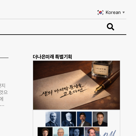
Korean
▼
Korean
▼
더나은미래 특별기획
반지
 것으
에
으로
333
 관
물렀