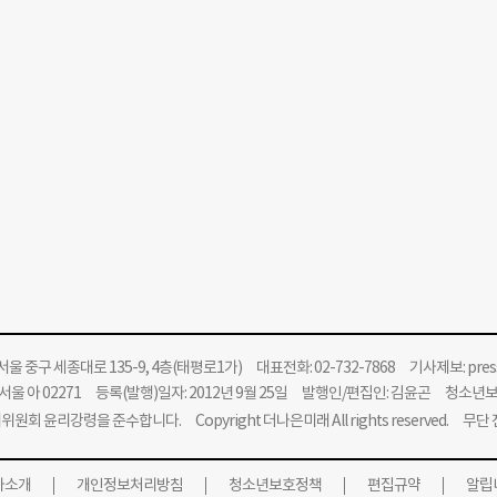
울 중구 세종대로 135-9, 4층(태평로1가) 대표전화: 02-732-7868 기사제보:
pre
울 아 02271 등록(발행)일자: 2012년 9월 25일 발행인/편집인: 김윤곤 청소년
위원회 윤리강령을 준수합니다.
Copyright 더나은미래 All rights reserved. 무
사소개
개인정보처리방침
청소년보호정책
편집규약
알립