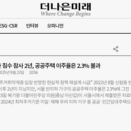
ESG·CSR
인터뷰
오피니언
 침수 참사 2년, 공공주택 이주율은 2.3% 불과
025년 9월 23일
10:56
주거취약계층 입장 반영한 현실적 정책 재설계 시급” 2022년 8월 신림동 
이후 2년이 지났지만, 서울 반지하 가구의 공공주택 이주율은 2.3%에 그친
 23일 복기왕 더불어민주당 의원(충남 아산갑)이 서울시에서 제출받은 자료
3~2024년 최저주거기준 미달·재해 우려 지하 가구 중 공공·민간임대주택
606가구였다. 서울 전체 반지하 24만5000가구 대비 2.3% 수준이다. 특히
공공기관이 매입한 주택으로 이주한 가구는 729가구에 불과했다. 전체 신청 6
5%만 수용됐으며, 서울시 전체 반지하 가구 대비로는 0.3%다. 참사가 발생한
년 이주 실적이 ‘0’건, 2024년에도 3건에 그쳤다. 동작구도 2년간 2건에 머