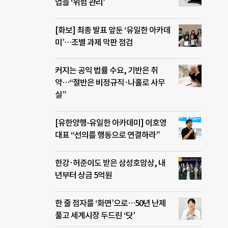
업들 ‘위험 관리’
[화보] 최종 발표 앞둔 ‘유일한 아카데
미’…조별 과제 막판 점검
커지는 공익 법률 수요, 기반은 취
약…“절반은 비정규직·나홀로 사무
실”
[유한양행-유일한 아카데미] 이호영
대표 “선의를 행동으로 연결하라”
한강·허준이도 받은 삼성호암상, 내
년부터 상금 5억원
한 줄 점자를 ‘화면’으로…50년 난제
풀고 세계시장 두드린 ‘닷’