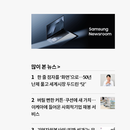
많이 본 뉴스 >
한 줄 점자를 ‘화면’으로…50년
난제 풀고 세계시장 두드린 ‘닷’
버릴 뻔한 커튼·쿠션에 새 가치…
이케아에 들어온 사회적기업 재봉 서
비스