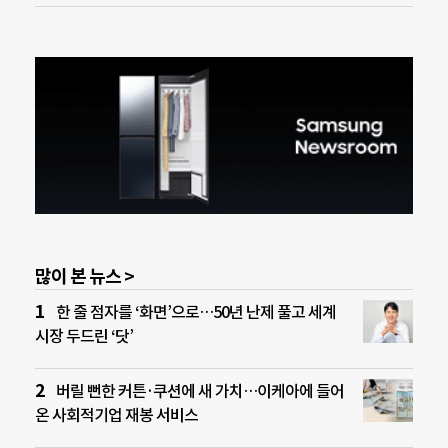
많이 본 뉴스 >
한 줄 점자를 ‘화면’으로…50년 난제 풀고 세계
시장 두드린 ‘닷’
버릴 뻔한 커튼·쿠션에 새 가치…이케아에 들어
온 사회적기업 재봉 서비스