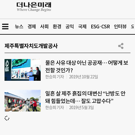
뉴스
경제
사회
환경
공익
국제
ESG·CSR
인터뷰
오
제주특별자치도개발공사
물은 사유 대상 아닌 공공재… 어떻게 보
전할 것인가?
한승희 기자
2019년 10월 22일
일흔 살 제주 흙집의 대변신 “난방도 안
돼 힘들었는데… 잘도 고맙수다”
한승희 기자
2019년 5월 3일