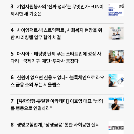
기업자원봉사의 ‘진짜 성과’는 무엇인가…UN이
제시한 새 기준은
사이임팩트-넥스트임팩트, 사회복지 현장을 위
한 AI 리빙랩 업무 협약 체결
아시아ㆍ태평양 난제 푸는 스타트업에 성장 사
다리…국제기구·재단·투자사 뭉쳤다
신원이 없으면 신용도 없다…블록체인으로 라오
스 금융 소외 푸는 서울랩스
[유한양행-유일한 아카데미] 이호영 대표 “선의
를 행동으로 연결하라”
생명보험업계, ‘상생금융’ 통한 사회공헌 실시