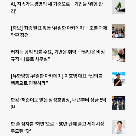
AI, 지속가능경영의 새 기준으로…기업들 ‘위험 관
리’
[화보] 최종 발표 앞둔 ‘유일한 아카데미’…조별 과제
막판 점검
커지는 공익 법률 수요, 기반은 취약…“절반은 비정
규직·나홀로 사무실”
[유한양행-유일한 아카데미] 이호영 대표 “선의를
행동으로 연결하라”
한강·허준이도 받은 삼성호암상, 내년부터 상금 5억
원
한 줄 점자를 ‘화면’으로…50년 난제 풀고 세계시장
두드린 ‘닷’