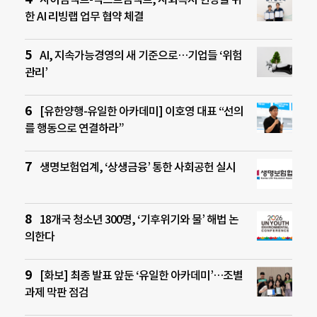
한 AI 리빙랩 업무 협약 체결
AI, 지속가능경영의 새 기준으로…기업들 ‘위험
관리’
[유한양행-유일한 아카데미] 이호영 대표 “선의
를 행동으로 연결하라”
생명보험업계, ‘상생금융’ 통한 사회공헌 실시
18개국 청소년 300명, ‘기후위기와 물’ 해법 논
의한다
[화보] 최종 발표 앞둔 ‘유일한 아카데미’…조별
과제 막판 점검