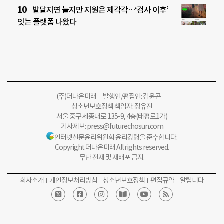
발달지연 늘지만 지원은 제각각…‘검사 이후’
잇는 플랫폼 나왔다
(주)더나은미래 발행인/편집인: 김윤곤
청소년보호정책 책임자: 정유진
서울 중구 세종대로 135-9, 4층(태평로1가)
기사제보:
press@futurechosun.com
인터넷신문윤리위원회 윤리강령을 준수합니다.
Copyright 더나은미래 All rights reserved.
무단 전재 및 재배포 금지.
회사소개
개인정보처리방침
청소년보호정책
편집규약
알립니다