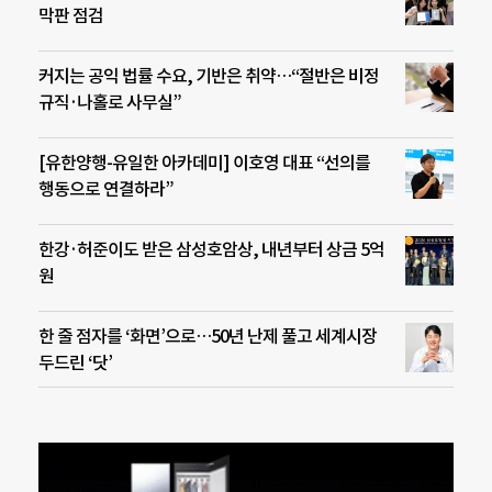
막판 점검
커지는 공익 법률 수요, 기반은 취약…“절반은 비정
규직·나홀로 사무실”
[유한양행-유일한 아카데미] 이호영 대표 “선의를
행동으로 연결하라”
한강·허준이도 받은 삼성호암상, 내년부터 상금 5억
원
한 줄 점자를 ‘화면’으로…50년 난제 풀고 세계시장
두드린 ‘닷’