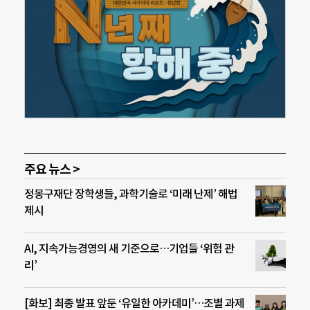
주요 뉴스 >
정몽구재단 장학생들, 과학기술로 ‘미래 난제’ 해법
제시
AI, 지속가능경영의 새 기준으로…기업들 ‘위험 관
리’
[화보] 최종 발표 앞둔 ‘유일한 아카데미’…조별 과제