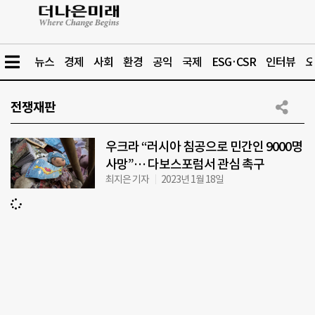
뉴스
경제
사회
환경
공익
국제
ESG·CSR
인터뷰
오
전쟁재판
우크라 “러시아 침공으로 민간인 9000명
사망”… 다보스포럼서 관심 촉구
최지은 기자
2023년 1월 18일