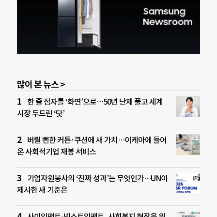
많이 본 뉴스 >
한 줄 점자를 ‘화면’으로…50년 난제 풀고 세계
시장 두드린 ‘닷’
버릴 뻔한 커튼·쿠션에 새 가치…이케아에 들어
온 사회적기업 재봉 서비스
기업자원봉사의 ‘진짜 성과’는 무엇인가…UN이
제시한 새 기준은
사이임팩트-넥스트임팩트, 사회복지 현장을 위