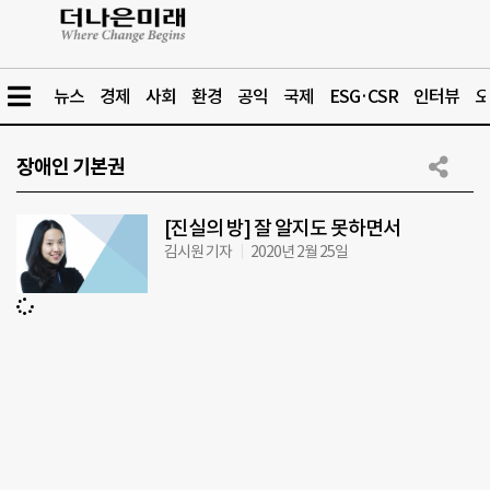
뉴스
경제
사회
환경
공익
국제
ESG·CSR
인터뷰
오
장애인 기본권
[진실의 방] 잘 알지도 못하면서
김시원 기자
2020년 2월 25일