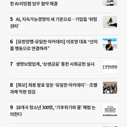
한 AI 리빙랩 업무 협약 체결
AI, 지속가능경영의 새 기준으로…기업들 ‘위험
관리’
[유한양행-유일한 아카데미] 이호영 대표 “선의
를 행동으로 연결하라”
생명보험업계, ‘상생금융’ 통한 사회공헌 실시
[화보] 최종 발표 앞둔 ‘유일한 아카데미’…조별
과제 막판 점검
18개국 청소년 300명, ‘기후위기와 물’ 해법 논
의한다