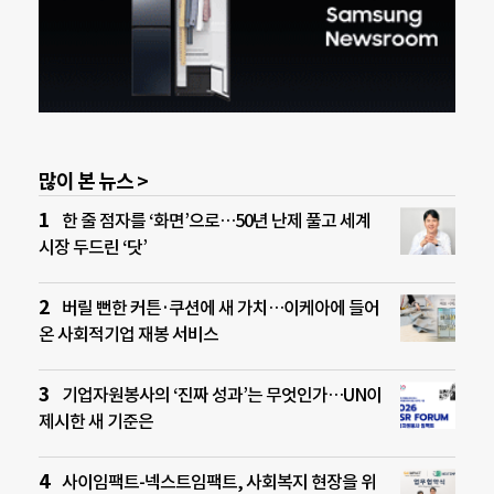
많이 본 뉴스 >
한 줄 점자를 ‘화면’으로…50년 난제 풀고 세계
시장 두드린 ‘닷’
버릴 뻔한 커튼·쿠션에 새 가치…이케아에 들어
온 사회적기업 재봉 서비스
기업자원봉사의 ‘진짜 성과’는 무엇인가…UN이
제시한 새 기준은
사이임팩트-넥스트임팩트, 사회복지 현장을 위