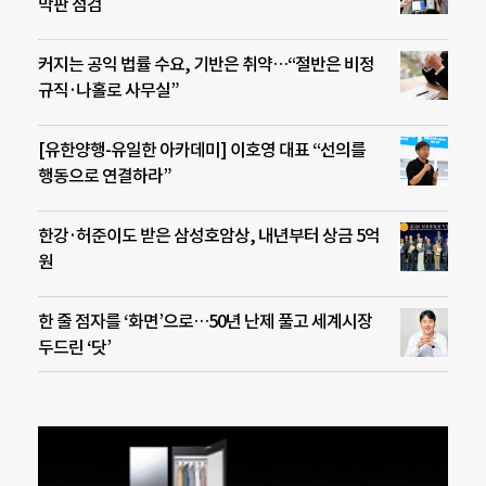
막판 점검
커지는 공익 법률 수요, 기반은 취약…“절반은 비정
규직·나홀로 사무실”
[유한양행-유일한 아카데미] 이호영 대표 “선의를
행동으로 연결하라”
한강·허준이도 받은 삼성호암상, 내년부터 상금 5억
원
한 줄 점자를 ‘화면’으로…50년 난제 풀고 세계시장
두드린 ‘닷’