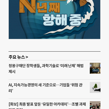
주요 뉴스 >
정몽구재단 장학생들, 과학기술로 ‘미래 난제’ 해법
제시
AI, 지속가능경영의 새 기준으로…기업들 ‘위험 관
리’
[화보] 최종 발표 앞둔 ‘유일한 아카데미’…조별 과제