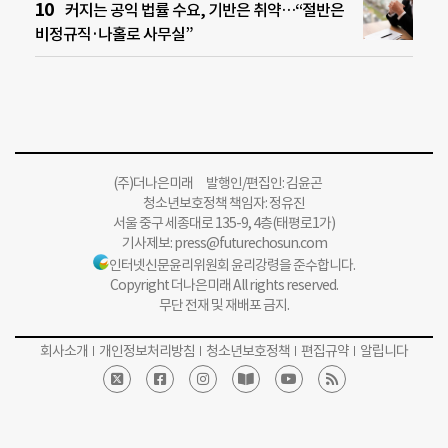
커지는 공익 법률 수요, 기반은 취약…“절반은
비정규직·나홀로 사무실”
(주)더나은미래 발행인/편집인: 김윤곤
청소년보호정책 책임자: 정유진
서울 중구 세종대로 135-9, 4층(태평로1가)
기사제보:
press@futurechosun.com
인터넷신문윤리위원회 윤리강령을 준수합니다.
Copyright 더나은미래 All rights reserved.
무단 전재 및 재배포 금지.
회사소개
개인정보처리방침
청소년보호정책
편집규약
알립니다