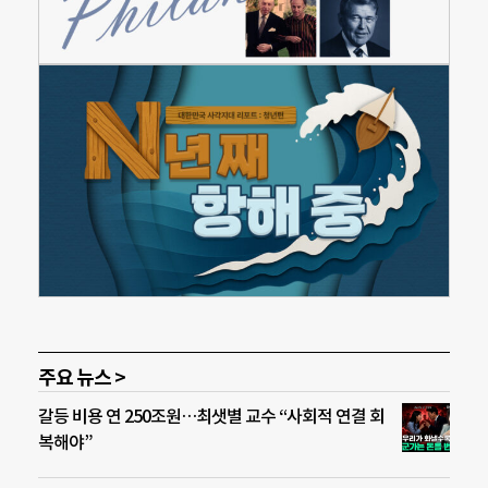
주요 뉴스 >
갈등 비용 연 250조원…최샛별 교수 “사회적 연결 회
복해야”