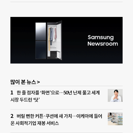
많이 본 뉴스 >
한 줄 점자를 ‘화면’으로…50년 난제 풀고 세계
시장 두드린 ‘닷’
버릴 뻔한 커튼·쿠션에 새 가치…이케아에 들어
온 사회적기업 재봉 서비스