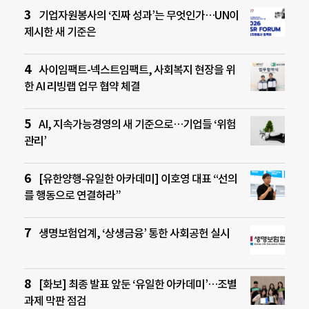
기업자원봉사의 ‘진짜 성과’는 무엇인가…UN이
제시한 새 기준은
사이임팩트-넥스트임팩트, 사회복지 현장을 위
한 AI 리빙랩 업무 협약 체결
AI, 지속가능경영의 새 기준으로…기업들 ‘위험
관리’
[유한양행-유일한 아카데미] 이호영 대표 “선의
를 행동으로 연결하라”
생명보험업계, ‘상생금융’ 통한 사회공헌 실시
[화보] 최종 발표 앞둔 ‘유일한 아카데미’…조별
과제 막판 점검