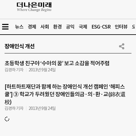
뉴스
경제
사회
환경
공익
국제
ESG·CSR
인터뷰
오
장애인식 개선
초등학생 친구야 ‘수아의 꿈’ 보고 소감을 적어주렴
김경하 기자
2013년 9월 24일
[하트하트재단과 함께 하는 장애인식 개선 캠페인 ‘해피스
쿨’] ③ 학교가 두려웠던 장애인들의금·의·환·교(錦衣還
校)
김경하 기자
2013년 9월 24일