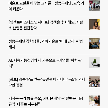
예술로 교실을 바꾸는 교사들…정몽구재단, 교육 리
더 키운다
[임팩트비즈니스 인사이트] 정책은 후퇴해도, 저탄
소 산업은 전진한다
정몽구재단 장학생들, 과학기술로 ‘미래 난제’ 해법
제시
AI, 지속가능경영의 새 기준으로…기업들 ‘위험 관
리’
[화보] 최종 발표 앞둔 ‘유일한 아카데미’…조별 과제
막판 점검
커지는 공익 법률 수요, 기반은 취약…“절반은 비정
규직·나홀로 사무실”