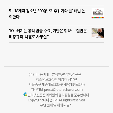
18개국 청소년 300명, ‘기후위기와 물’ 해법 논
의한다
커지는 공익 법률 수요, 기반은 취약…“절반은
비정규직·나홀로 사무실”
(주)더나은미래 발행인/편집인: 김윤곤
청소년보호정책 책임자: 정유진
서울 중구 세종대로 135-9, 4층(태평로1가)
기사제보:
press@futurechosun.com
인터넷신문윤리위원회 윤리강령을 준수합니다.
Copyright 더나은미래 All rights reserved.
무단 전재 및 재배포 금지.