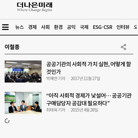
뉴스
경제
사회
환경
공익
국제
ESG·CSR
인터뷰
오
이철종
공공기관의 사회적 가치 실현, 어떻게 할
것인가
박혜연 기자
2017년 11월 27일
“아직 사회적 경제가 낯설어… 공공기관
구매담당자 공감대 필요하다”
최태욱 기자
2015년 4월 28일