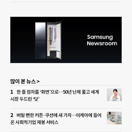
많이 본 뉴스 >
한 줄 점자를 ‘화면’으로…50년 난제 풀고 세계
시장 두드린 ‘닷’
버릴 뻔한 커튼·쿠션에 새 가치…이케아에 들어
온 사회적기업 재봉 서비스