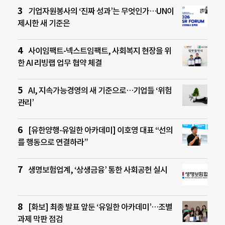
기업자원봉사의 ‘진짜 성과’는 무엇인가…UN이
제시한 새 기준은
사이임팩트-넥스트임팩트, 사회복지 현장을 위
한 AI 리빙랩 업무 협약 체결
AI, 지속가능경영의 새 기준으로…기업들 ‘위험
관리’
[유한양행-유일한 아카데미] 이호영 대표 “선의
를 행동으로 연결하라”
생명보험업계, ‘상생금융’ 통한 사회공헌 실시
[화보] 최종 발표 앞둔 ‘유일한 아카데미’…조별
과제 막판 점검