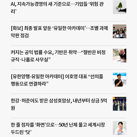
AI, 지속가능경영의 새 기준으로…기업들 ‘위험 관
리’
[화보] 최종 발표 앞둔 ‘유일한 아카데미’…조별 과제
막판 점검
커지는 공익 법률 수요, 기반은 취약…“절반은 비정
규직·나홀로 사무실”
[유한양행-유일한 아카데미] 이호영 대표 “선의를
행동으로 연결하라”
한강·허준이도 받은 삼성호암상, 내년부터 상금 5억
원
한 줄 점자를 ‘화면’으로…50년 난제 풀고 세계시장
두드린 ‘닷’