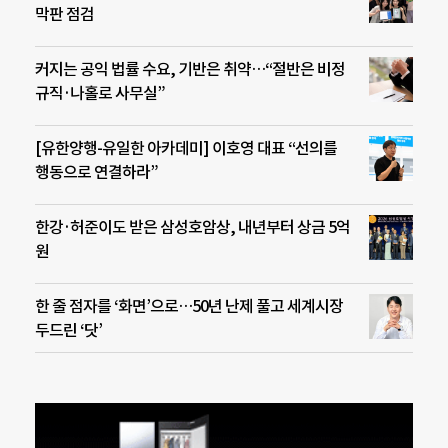
막판 점검
커지는 공익 법률 수요, 기반은 취약…“절반은 비정
규직·나홀로 사무실”
[유한양행-유일한 아카데미] 이호영 대표 “선의를
행동으로 연결하라”
한강·허준이도 받은 삼성호암상, 내년부터 상금 5억
원
한 줄 점자를 ‘화면’으로…50년 난제 풀고 세계시장
두드린 ‘닷’