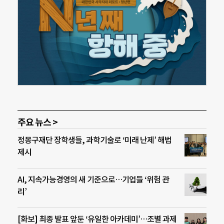
주요 뉴스 >
정몽구재단 장학생들, 과학기술로 ‘미래 난제’ 해법
제시
AI, 지속가능경영의 새 기준으로…기업들 ‘위험 관
리’
[화보] 최종 발표 앞둔 ‘유일한 아카데미’…조별 과제