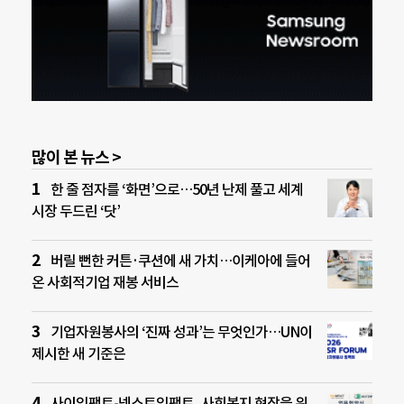
많이 본 뉴스 >
한 줄 점자를 ‘화면’으로…50년 난제 풀고 세계
시장 두드린 ‘닷’
버릴 뻔한 커튼·쿠션에 새 가치…이케아에 들어
온 사회적기업 재봉 서비스
기업자원봉사의 ‘진짜 성과’는 무엇인가…UN이
제시한 새 기준은
사이임팩트-넥스트임팩트, 사회복지 현장을 위