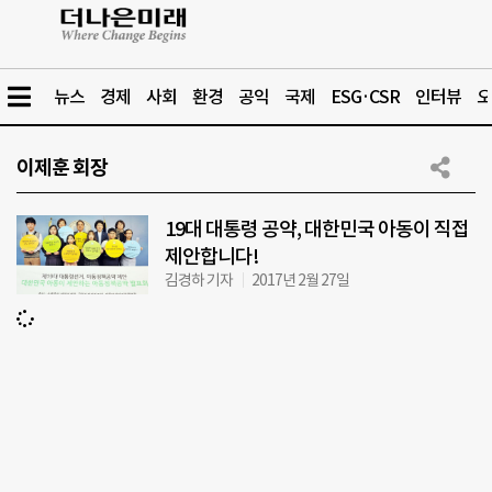
뉴스
경제
사회
환경
공익
국제
ESG·CSR
인터뷰
오
이제훈 회장
19대 대통령 공약, 대한민국 아동이 직접
제안합니다!
김경하 기자
2017년 2월 27일