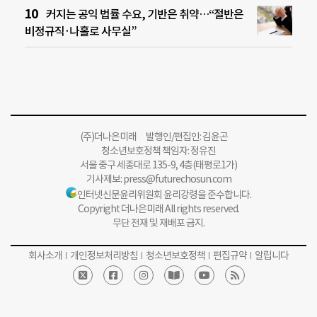
커지는 공익 법률 수요, 기반은 취약…“절반은
비정규직·나홀로 사무실”
(주)더나은미래 발행인/편집인: 김윤곤
청소년보호정책 책임자: 정유진
서울 중구 세종대로 135-9, 4층(태평로1가)
기사제보:
press@futurechosun.com
인터넷신문윤리위원회 윤리강령을 준수합니다.
Copyright 더나은미래 All rights reserved.
무단 전재 및 재배포 금지.
회사소개
개인정보처리방침
청소년보호정책
편집규약
알립니다