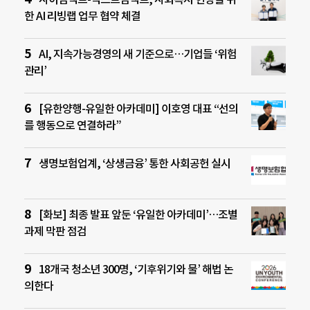
한 AI 리빙랩 업무 협약 체결
AI, 지속가능경영의 새 기준으로…기업들 ‘위험
관리’
[유한양행-유일한 아카데미] 이호영 대표 “선의
를 행동으로 연결하라”
생명보험업계, ‘상생금융’ 통한 사회공헌 실시
[화보] 최종 발표 앞둔 ‘유일한 아카데미’…조별
과제 막판 점검
18개국 청소년 300명, ‘기후위기와 물’ 해법 논
의한다