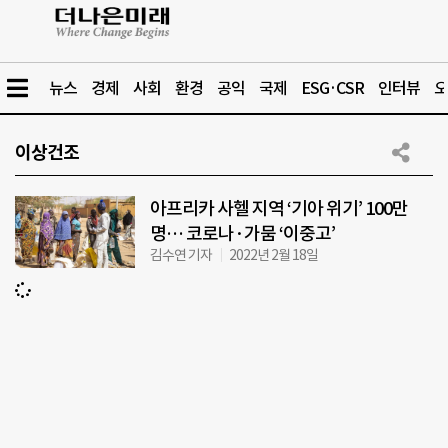
뉴스
경제
사회
환경
공익
국제
ESG·CSR
인터뷰
오
이상건조
아프리카 사헬 지역 ‘기아 위기’ 100만
명… 코로나·가뭄 ‘이중고’
김수연 기자
2022년 2월 18일