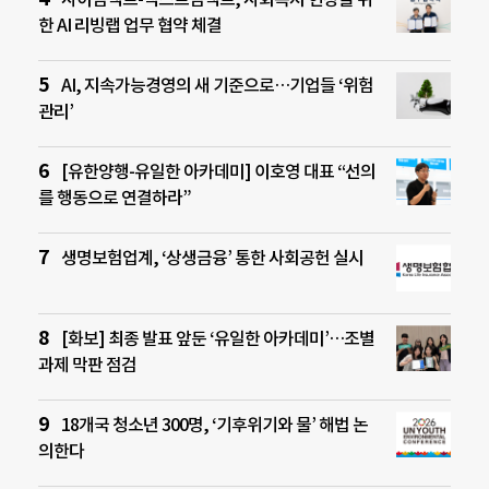
한 AI 리빙랩 업무 협약 체결
AI, 지속가능경영의 새 기준으로…기업들 ‘위험
관리’
[유한양행-유일한 아카데미] 이호영 대표 “선의
를 행동으로 연결하라”
생명보험업계, ‘상생금융’ 통한 사회공헌 실시
[화보] 최종 발표 앞둔 ‘유일한 아카데미’…조별
과제 막판 점검
18개국 청소년 300명, ‘기후위기와 물’ 해법 논
의한다