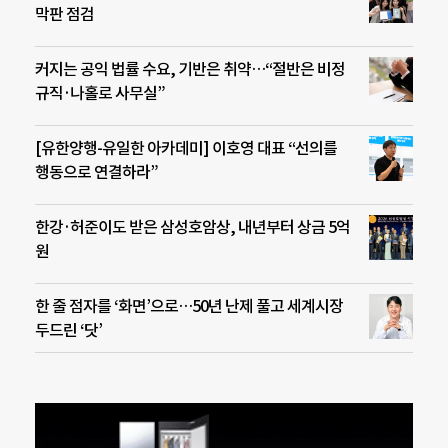
막판 점검
커지는 공익 법률 수요, 기반은 취약…“절반은 비정
규직·나홀로 사무실”
[유한양행-유일한 아카데미] 이호영 대표 “선의를
행동으로 연결하라”
한강·허준이도 받은 삼성호암상, 내년부터 상금 5억
원
한 줄 점자를 ‘화면’으로…50년 난제 풀고 세계시장
두드린 ‘닷’