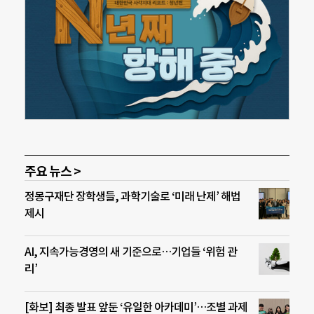
주요 뉴스 >
정몽구재단 장학생들, 과학기술로 ‘미래 난제’ 해법
제시
AI, 지속가능경영의 새 기준으로…기업들 ‘위험 관
리’
[화보] 최종 발표 앞둔 ‘유일한 아카데미’…조별 과제