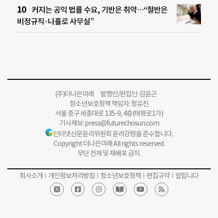
커지는 공익 법률 수요, 기반은 취약…“절반은
비정규직·나홀로 사무실”
(주)더나은미래 발행인/편집인: 김윤곤
청소년보호정책 책임자: 정유진
서울 중구 세종대로 135-9, 4층(태평로1가)
기사제보:
press@futurechosun.com
인터넷신문윤리위원회 윤리강령을 준수합니다.
Copyright 더나은미래 All rights reserved.
무단 전재 및 재배포 금지.
회사소개
개인정보처리방침
청소년보호정책
편집규약
알립니다