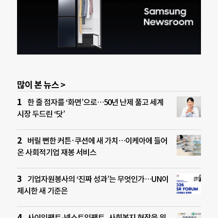
많이 본 뉴스 >
한 줄 점자를 ‘화면’으로…50년 난제 풀고 세계
시장 두드린 ‘닷’
버릴 뻔한 커튼·쿠션에 새 가치…이케아에 들어
온 사회적기업 재봉 서비스
기업자원봉사의 ‘진짜 성과’는 무엇인가…UN이
제시한 새 기준은
사이임팩트-넥스트임팩트, 사회복지 현장을 위