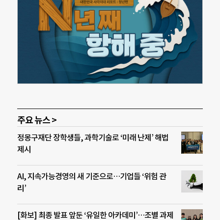
주요 뉴스 >
정몽구재단 장학생들, 과학기술로 ‘미래 난제’ 해법
제시
AI, 지속가능경영의 새 기준으로…기업들 ‘위험 관
리’
[화보] 최종 발표 앞둔 ‘유일한 아카데미’…조별 과제