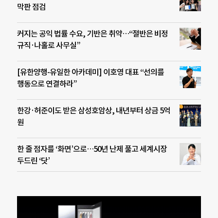
막판 점검
커지는 공익 법률 수요, 기반은 취약…“절반은 비정
규직·나홀로 사무실”
[유한양행-유일한 아카데미] 이호영 대표 “선의를
행동으로 연결하라”
한강·허준이도 받은 삼성호암상, 내년부터 상금 5억
원
한 줄 점자를 ‘화면’으로…50년 난제 풀고 세계시장
두드린 ‘닷’