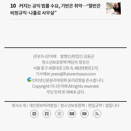
커지는 공익 법률 수요, 기반은 취약…“절반은
비정규직·나홀로 사무실”
(주)더나은미래 발행인/편집인: 김윤곤
청소년보호정책 책임자: 정유진
서울 중구 세종대로 135-9, 4층(태평로1가)
기사제보:
press@futurechosun.com
인터넷신문윤리위원회 윤리강령을 준수합니다.
Copyright 더나은미래 All rights reserved.
무단 전재 및 재배포 금지.
회사소개
개인정보처리방침
청소년보호정책
편집규약
알립니다