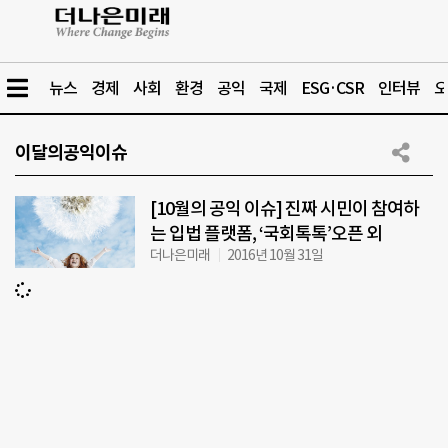
뉴스
경제
사회
환경
공익
국제
ESG·CSR
인터뷰
오
이달의공익이슈
[10월의 공익 이슈] 진짜 시민이 참여하
는 입법 플랫폼, ‘국회톡톡’오픈 외
더나은미래
2016년 10월 31일