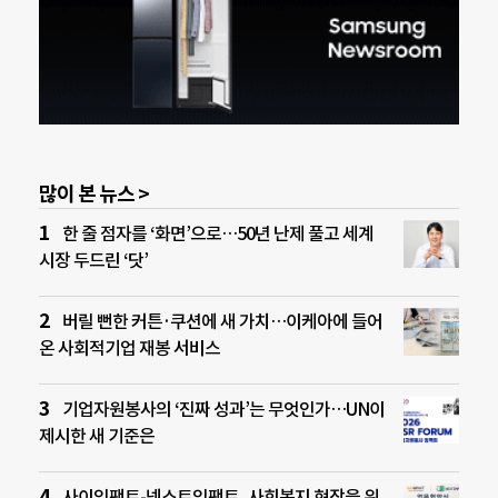
많이 본 뉴스 >
한 줄 점자를 ‘화면’으로…50년 난제 풀고 세계
시장 두드린 ‘닷’
버릴 뻔한 커튼·쿠션에 새 가치…이케아에 들어
온 사회적기업 재봉 서비스
기업자원봉사의 ‘진짜 성과’는 무엇인가…UN이
제시한 새 기준은
사이임팩트-넥스트임팩트, 사회복지 현장을 위