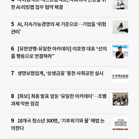
한 AI 리빙랩 업무 협약 체결
AI, 지속가능경영의 새 기준으로…기업들 ‘위험
관리’
[유한양행-유일한 아카데미] 이호영 대표 “선의
를 행동으로 연결하라”
생명보험업계, ‘상생금융’ 통한 사회공헌 실시
[화보] 최종 발표 앞둔 ‘유일한 아카데미’…조별
과제 막판 점검
18개국 청소년 300명, ‘기후위기와 물’ 해법 논
의한다