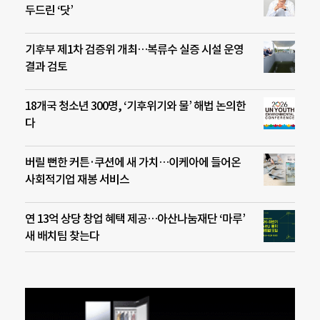
두드린 ‘닷’
기후부 제1차 검증위 개최…복류수 실증 시설 운영
결과 검토
18개국 청소년 300명, ‘기후위기와 물’ 해법 논의한
다
버릴 뻔한 커튼·쿠션에 새 가치…이케아에 들어온
사회적기업 재봉 서비스
연 13억 상당 창업 혜택 제공…아산나눔재단 ‘마루’
새 배치팀 찾는다