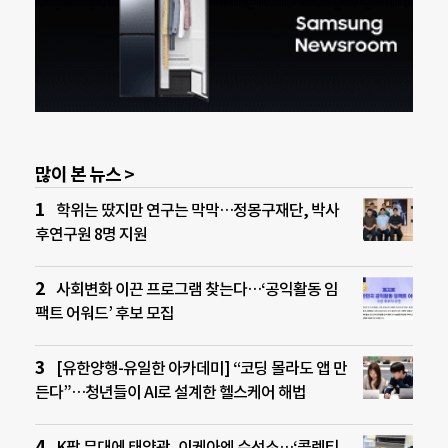
많이 본 뉴스 >
학위는 땄지만 연구는 막막…정몽구재단, 박사
후연구원 8명 지원
사회변화 이끈 프로그램 찾는다…‘공익활동 임
팩트 어워드’ 후보 모집
[유한양행-유일한 아카데미] “코딩 몰라도 앱 만
든다”…청년들이 AI로 설계한 헬스케어 해법
K팝 무대에 태양광, 이케아엔 수선소…‘콜렉티