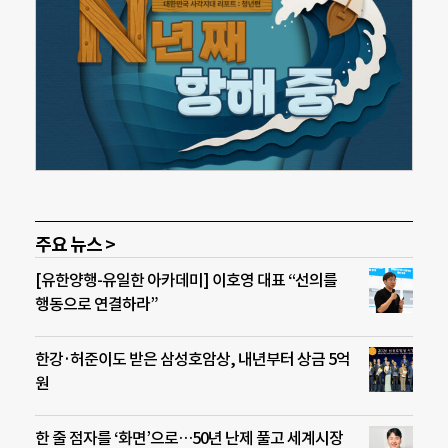
주요 뉴스 >
[유한양행-유일한 아카데미] 이호영 대표 “선의를
행동으로 연결하라”
한강·허준이도 받은 삼성호암상, 내년부터 상금 5억
원
한 줄 점자를 ‘화면’으로…50년 난제 풀고 세계시장