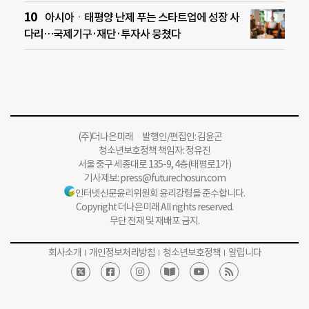
아시아ㆍ태평양 난제 푸는 스타트업에 성장 사
다리…국제기구·재단·투자사 뭉쳤다
(주)더나은미래 발행인/편집인: 김윤곤
청소년보호정책 책임자: 정유진
서울 중구 세종대로 135-9, 4층(태평로1가)
기사제보:
press@futurechosun.com
인터넷신문윤리위원회 윤리강령을 준수합니다.
Copyright 더나은미래 All rights reserved.
무단 전재 및 재배포 금지.
회사소개
개인정보처리방침
청소년보호정책
알립니다