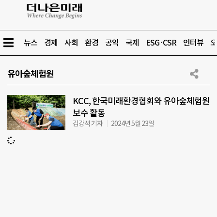
뉴스
경제
사회
환경
공익
국제
ESG·CSR
인터뷰
오
유아숲체험원
KCC, 한국미래환경협회와 유아숲체험원
보수 활동
김강석 기자
2024년 5월 23일