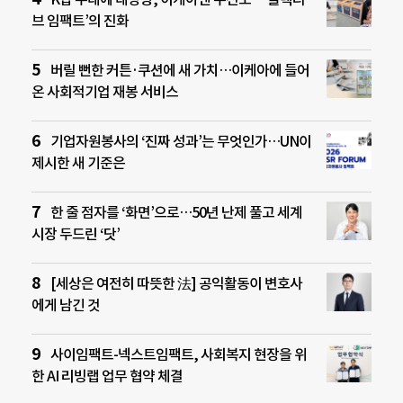
브 임팩트’의 진화
버릴 뻔한 커튼·쿠션에 새 가치…이케아에 들어
온 사회적기업 재봉 서비스
기업자원봉사의 ‘진짜 성과’는 무엇인가…UN이
제시한 새 기준은
한 줄 점자를 ‘화면’으로…50년 난제 풀고 세계
시장 두드린 ‘닷’
[세상은 여전히 따뜻한 法] 공익활동이 변호사
에게 남긴 것
사이임팩트-넥스트임팩트, 사회복지 현장을 위
한 AI 리빙랩 업무 협약 체결