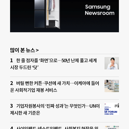
많이 본 뉴스 >
한 줄 점자를 ‘화면’으로…50년 난제 풀고 세계
시장 두드린 ‘닷’
버릴 뻔한 커튼·쿠션에 새 가치…이케아에 들어
온 사회적기업 재봉 서비스
기업자원봉사의 ‘진짜 성과’는 무엇인가…UN이
제시한 새 기준은
사이임팩트-넥스트임팩트, 사회복지 현장을 위