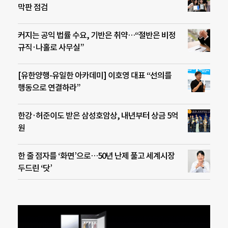
막판 점검
커지는 공익 법률 수요, 기반은 취약…“절반은 비정
규직·나홀로 사무실”
[유한양행-유일한 아카데미] 이호영 대표 “선의를
행동으로 연결하라”
한강·허준이도 받은 삼성호암상, 내년부터 상금 5억
원
한 줄 점자를 ‘화면’으로…50년 난제 풀고 세계시장
두드린 ‘닷’