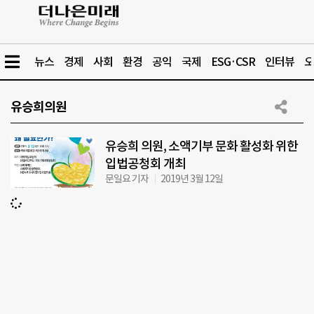
뉴스
경제
사회
환경
공익
국제
ESG·CSR
인터뷰
오
유승희의원
유승희 의원, 소액기부 문화 활성화 위한
입법공청회 개최
문일요 기자
2019년 3월 12일