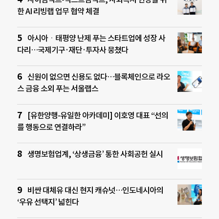
한 AI 리빙랩 업무 협약 체결
아시아ㆍ태평양 난제 푸는 스타트업에 성장 사
다리…국제기구·재단·투자사 뭉쳤다
신원이 없으면 신용도 없다…블록체인으로 라오
스 금융 소외 푸는 서울랩스
[유한양행-유일한 아카데미] 이호영 대표 “선의
를 행동으로 연결하라”
생명보험업계, ‘상생금융’ 통한 사회공헌 실시
비싼 대체유 대신 현지 캐슈넛…인도네시아의
‘우유 선택지’ 넓힌다