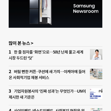
많이 본 뉴스 >
한 줄 점자를 ‘화면’으로…50년 난제 풀고 세계
시장 두드린 ‘닷’
버릴 뻔한 커튼·쿠션에 새 가치…이케아에 들어
온 사회적기업 재봉 서비스
기업자원봉사의 ‘진짜 성과’는 무엇인가…UN이
제시한 새 기준은
사이임팩트-넥스트임팩트, 사회복지 현장을 위