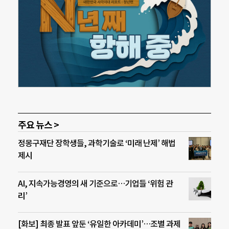
주요 뉴스 >
정몽구재단 장학생들, 과학기술로 ‘미래 난제’ 해법
제시
AI, 지속가능경영의 새 기준으로…기업들 ‘위험 관
리’
[화보] 최종 발표 앞둔 ‘유일한 아카데미’…조별 과제