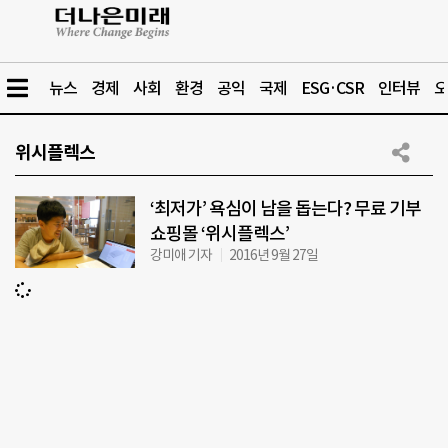
뉴스
경제
사회
환경
공익
국제
ESG·CSR
인터뷰
오
위시플렉스
‘최저가’ 욕심이 남을 돕는다? 무료 기부
쇼핑몰 ‘위시플렉스’
강미애 기자
2016년 9월 27일