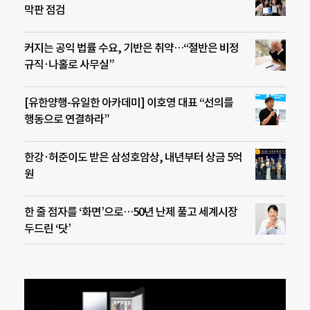
막판 점검
커지는 공익 법률 수요, 기반은 취약…“절반은 비정
규직·나홀로 사무실”
[유한양행-유일한 아카데미] 이호영 대표 “선의를
행동으로 연결하라”
한강·허준이도 받은 삼성호암상, 내년부터 상금 5억
원
한 줄 점자를 ‘화면’으로…50년 난제 풀고 세계시장
두드린 ‘닷’