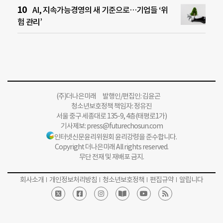
AI, 지속가능경영의 새 기준으로…기업들 ‘위
험 관리’
(주)더나은미래 발행인/편집인: 김윤곤
청소년보호정책 책임자: 정유진
서울 중구 세종대로 135-9, 4층(태평로1가)
기사제보:
press@futurechosun.com
인터넷신문윤리위원회 윤리강령을 준수합니다.
Copyright 더나은미래 All rights reserved.
무단 전재 및 재배포 금지.
회사소개
개인정보처리방침
청소년보호정책
편집규약
알립니다