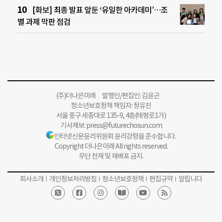
[화보] 최종 발표 앞둔 ‘유일한 아카데미’…조
별 과제 막판 점검
(주)더나은미래 발행인/편집인: 김윤곤
청소년보호정책 책임자: 정유진
서울 중구 세종대로 135-9, 4층(태평로1가)
기사제보:
press@futurechosun.com
인터넷신문윤리위원회 윤리강령을 준수합니다.
Copyright 더나은미래 All rights reserved.
무단 전재 및 재배포 금지.
회사소개
개인정보처리방침
청소년보호정책
편집규약
알립니다