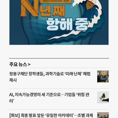
주요 뉴스 >
정몽구재단 장학생들, 과학기술로 ‘미래 난제’ 해법
제시
AI, 지속가능경영의 새 기준으로…기업들 ‘위험 관
리’
[화보] 최종 발표 앞둔 ‘유일한 아카데미’…조별 과제