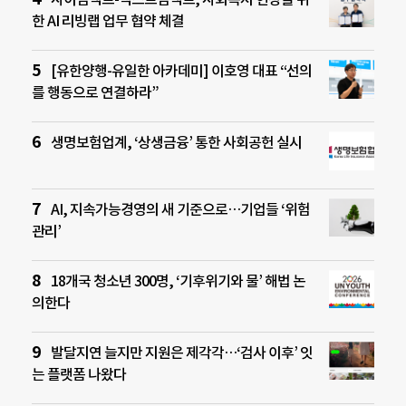
한 AI 리빙랩 업무 협약 체결
[유한양행-유일한 아카데미] 이호영 대표 “선의
를 행동으로 연결하라”
생명보험업계, ‘상생금융’ 통한 사회공헌 실시
AI, 지속가능경영의 새 기준으로…기업들 ‘위험
관리’
18개국 청소년 300명, ‘기후위기와 물’ 해법 논
의한다
발달지연 늘지만 지원은 제각각…‘검사 이후’ 잇
는 플랫폼 나왔다