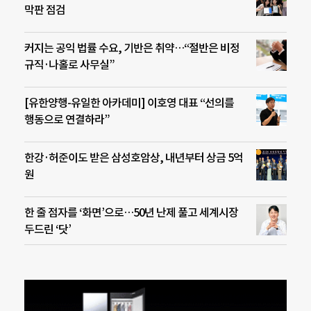
막판 점검
커지는 공익 법률 수요, 기반은 취약…“절반은 비정
규직·나홀로 사무실”
[유한양행-유일한 아카데미] 이호영 대표 “선의를
행동으로 연결하라”
한강·허준이도 받은 삼성호암상, 내년부터 상금 5억
원
한 줄 점자를 ‘화면’으로…50년 난제 풀고 세계시장
두드린 ‘닷’