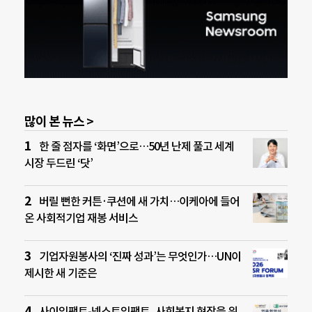
많이 본 뉴스 >
한 줄 점자를 ‘화면’으로…50년 난제 풀고 세계
시장 두드린 ‘닷’
버릴 뻔한 커튼·쿠션에 새 가치…이케아에 들어
온 사회적기업 재봉 서비스
기업자원봉사의 ‘진짜 성과’는 무엇인가…UN이
제시한 새 기준은
사이임팩트-넥스트임팩트, 사회복지 현장을 위