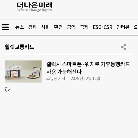
뉴스
경제
사회
환경
공익
국제
ESG·CSR
인터뷰
오
월렛교통카드
갤럭시 스마트폰·워치로 기후동행카드
사용 가능해진다
조유현 기자
2025년 12월 12일