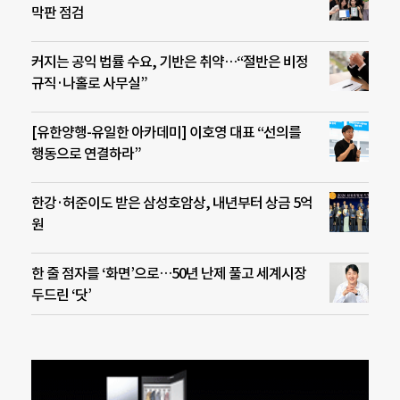
막판 점검
커지는 공익 법률 수요, 기반은 취약…“절반은 비정
규직·나홀로 사무실”
[유한양행-유일한 아카데미] 이호영 대표 “선의를
행동으로 연결하라”
한강·허준이도 받은 삼성호암상, 내년부터 상금 5억
원
한 줄 점자를 ‘화면’으로…50년 난제 풀고 세계시장
두드린 ‘닷’