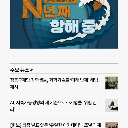
주요 뉴스 >
정몽구재단 장학생들, 과학기술로 ‘미래 난제’ 해법
제시
AI, 지속가능경영의 새 기준으로…기업들 ‘위험 관
리’
[화보] 최종 발표 앞둔 ‘유일한 아카데미’…조별 과제