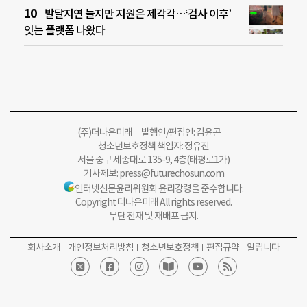
발달지연 늘지만 지원은 제각각…‘검사 이후’
잇는 플랫폼 나왔다
(주)더나은미래 발행인/편집인: 김윤곤
청소년보호정책 책임자: 정유진
서울 중구 세종대로 135-9, 4층(태평로1가)
기사제보:
press@futurechosun.com
인터넷신문윤리위원회 윤리강령을 준수합니다.
Copyright 더나은미래 All rights reserved.
무단 전재 및 재배포 금지.
회사소개
개인정보처리방침
청소년보호정책
편집규약
알립니다