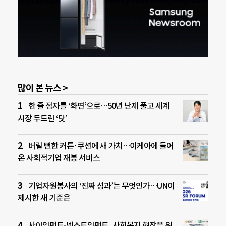
많이 본 뉴스 >
한 줄 점자를 ‘화면’으로…50년 난제 풀고 세계
시장 두드린 ‘닷’
버릴 뻔한 커튼·쿠션에 새 가치…이케아에 들어
온 사회적기업 재봉 서비스
기업자원봉사의 ‘진짜 성과’는 무엇인가…UN이
제시한 새 기준은
사이임팩트-넥스트임팩트, 사회복지 현장을 위