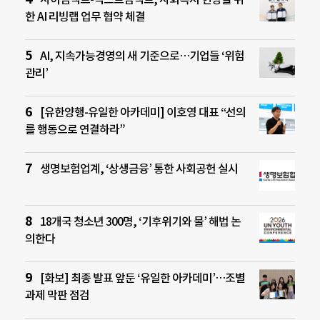
한 AI 리빙랩 업무 협약 체결
AI, 지속가능경영의 새 기준으로…기업들 ‘위험
관리’
[유한양행-유일한 아카데미] 이호영 대표 “선의
를 행동으로 연결하라”
생명보험업계, ‘상생금융’ 통한 사회공헌 실시
18개국 청소년 300명, ‘기후위기와 물’ 해법 논
의한다
[화보] 최종 발표 앞둔 ‘유일한 아카데미’…조별
과제 막판 점검