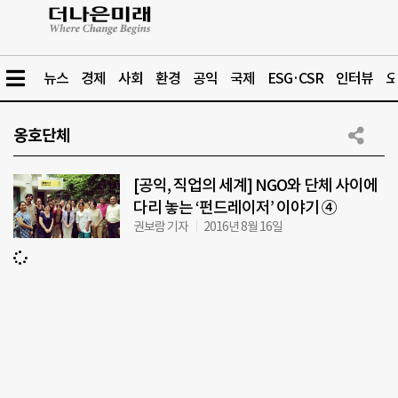
뉴스
경제
사회
환경
공익
국제
ESG·CSR
인터뷰
오
옹호단체
[공익, 직업의 세계] NGO와 단체 사이에
다리 놓는 ‘펀드레이저’ 이야기 ④
권보람 기자
2016년 8월 16일