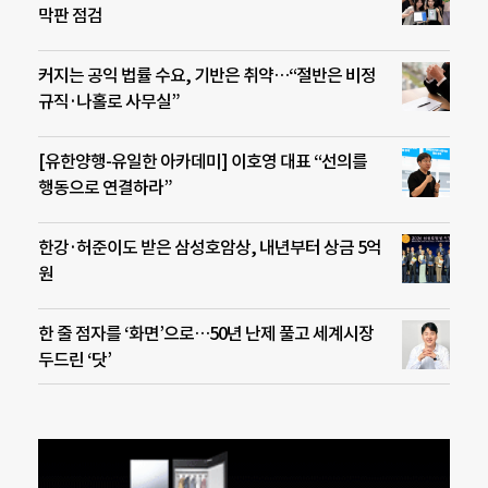
막판 점검
커지는 공익 법률 수요, 기반은 취약…“절반은 비정
규직·나홀로 사무실”
[유한양행-유일한 아카데미] 이호영 대표 “선의를
행동으로 연결하라”
한강·허준이도 받은 삼성호암상, 내년부터 상금 5억
원
한 줄 점자를 ‘화면’으로…50년 난제 풀고 세계시장
두드린 ‘닷’