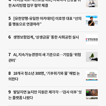
한 AI 리빙랩 업무 협약 체결
[유한양행-유일한 아카데미] 이호영 대표 “선의
를 행동으로 연결하라”
생명보험업계, ‘상생금융’ 통한 사회공헌 실시
AI, 지속가능경영의 새 기준으로…기업들 ‘위험
관리’
18개국 청소년 300명, ‘기후위기와 물’ 해법 논
의한다
발달지연 늘지만 지원은 제각각…‘검사 이후’ 잇
는 플랫폼 나왔다