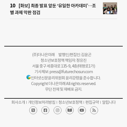
[화보] 최종 발표 앞둔 ‘유일한 아카데미’…조
별 과제 막판 점검
(주)더나은미래 발행인/편집인: 김윤곤
청소년보호정책 책임자: 정유진
서울 중구 세종대로 135-9, 4층(태평로1가)
기사제보:
press@futurechosun.com
인터넷신문윤리위원회 윤리강령을 준수합니다.
Copyright 더나은미래 All rights reserved.
무단 전재 및 재배포 금지.
회사소개
개인정보처리방침
청소년보호정책
편집규약
알립니다