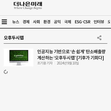
뉴스
경제
사회
환경
공익
국제
ESG·CSR
인터뷰
오
오후두시랩
인공지능 기반으로 ‘손 쉽게’ 탄소배출량
계산하는 ‘오후두시랩’ [기후가 기회다]
조기용 기자
2024년 9월 10일