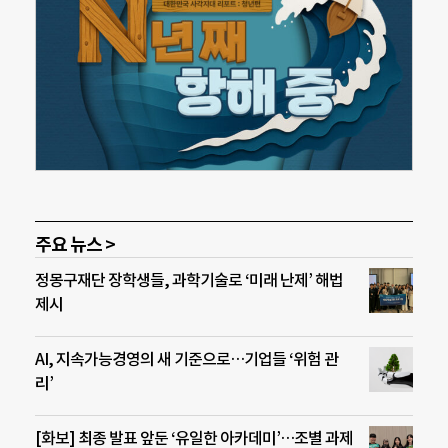
주요 뉴스 >
정몽구재단 장학생들, 과학기술로 ‘미래 난제’ 해법
제시
AI, 지속가능경영의 새 기준으로…기업들 ‘위험 관
리’
[화보] 최종 발표 앞둔 ‘유일한 아카데미’…조별 과제