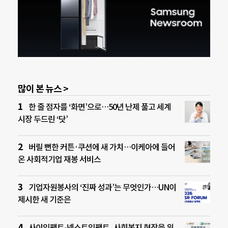
많이 본 뉴스 >
한 줄 점자를 ‘화면’으로…50년 난제 풀고 세계
시장 두드린 ‘닷’
버릴 뻔한 커튼·쿠션에 새 가치…이케아에 들어
온 사회적기업 재봉 서비스
기업자원봉사의 ‘진짜 성과’는 무엇인가…UN이
제시한 새 기준은
사이임팩트-넥스트임팩트, 사회복지 현장을 위