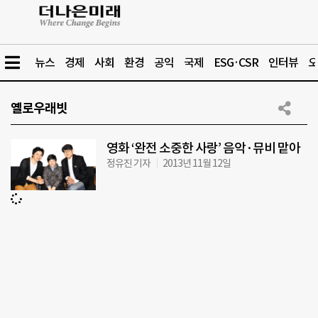
뉴스
경제
사회
환경
공익
국제
ESG·CSR
인터뷰
오
옐로우래빗
영화 ‘완전 소중한 사랑’ 음악·뮤비 맡아
정유진 기자
2013년 11월 12일