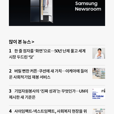
많이 본 뉴스 >
한 줄 점자를 ‘화면’으로…50년 난제 풀고 세계
시장 두드린 ‘닷’
버릴 뻔한 커튼·쿠션에 새 가치…이케아에 들어
온 사회적기업 재봉 서비스
기업자원봉사의 ‘진짜 성과’는 무엇인가…UN이
제시한 새 기준은
사이임팩트-넥스트임팩트, 사회복지 현장을 위