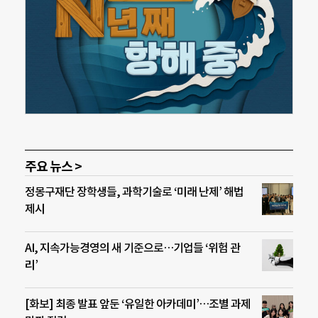
주요 뉴스 >
정몽구재단 장학생들, 과학기술로 ‘미래 난제’ 해법
제시
AI, 지속가능경영의 새 기준으로…기업들 ‘위험 관
리’
[화보] 최종 발표 앞둔 ‘유일한 아카데미’…조별 과제