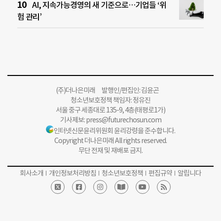
AI, 지속가능경영의 새 기준으로…기업들 ‘위
험 관리’
(주)더나은미래 발행인/편집인: 김윤곤
청소년보호정책 책임자: 정유진
서울 중구 세종대로 135-9, 4층(태평로1가)
기사제보:
press@futurechosun.com
인터넷신문윤리위원회 윤리강령을 준수합니다.
Copyright 더나은미래 All rights reserved.
무단 전재 및 재배포 금지.
회사소개
개인정보처리방침
청소년보호정책
편집규약
알립니다