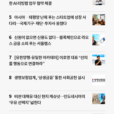
한 AI 리빙랩 업무 협약 체결
아시아ㆍ태평양 난제 푸는 스타트업에 성장 사
다리…국제기구·재단·투자사 뭉쳤다
신원이 없으면 신용도 없다…블록체인으로 라오
스 금융 소외 푸는 서울랩스
[유한양행-유일한 아카데미] 이호영 대표 “선의
를 행동으로 연결하라”
생명보험업계, ‘상생금융’ 통한 사회공헌 실시
비싼 대체유 대신 현지 캐슈넛…인도네시아의
‘우유 선택지’ 넓힌다