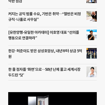
막판 점검
커지는 공익 법률 수요, 기반은 취약…“절반은 비정
규직·나홀로 사무실”
[유한양행-유일한 아카데미] 이호영 대표 “선의를
행동으로 연결하라”
한강·허준이도 받은 삼성호암상, 내년부터 상금 5억
원
한 줄 점자를 ‘화면’으로…50년 난제 풀고 세계시장
두드린 ‘닷’