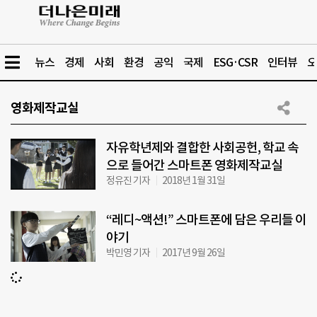
뉴스
경제
사회
환경
공익
국제
ESG·CSR
인터뷰
오
영화제작교실
자유학년제와 결합한 사회공헌, 학교 속
으로 들어간 스마트폰 영화제작교실
정유진 기자
2018년 1월 31일
“레디~액션!” 스마트폰에 담은 우리들 이
야기
박민영 기자
2017년 9월 26일