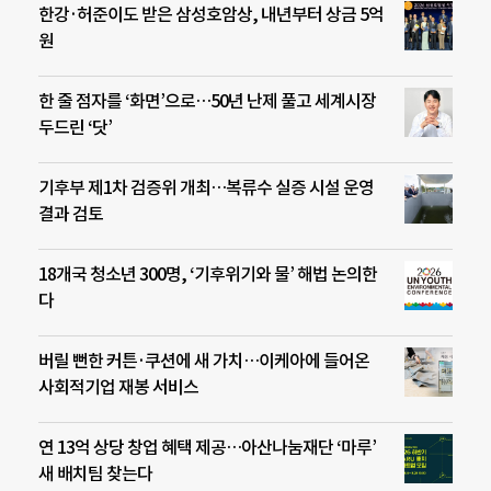
한강·허준이도 받은 삼성호암상, 내년부터 상금 5억
원
한 줄 점자를 ‘화면’으로…50년 난제 풀고 세계시장
두드린 ‘닷’
기후부 제1차 검증위 개최…복류수 실증 시설 운영
결과 검토
18개국 청소년 300명, ‘기후위기와 물’ 해법 논의한
다
버릴 뻔한 커튼·쿠션에 새 가치…이케아에 들어온
사회적기업 재봉 서비스
연 13억 상당 창업 혜택 제공…아산나눔재단 ‘마루’
새 배치팀 찾는다