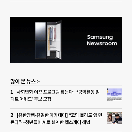
많이 본 뉴스 >
사회변화 이끈 프로그램 찾는다…‘공익활동 임
팩트 어워드’ 후보 모집
[유한양행-유일한 아카데미] “코딩 몰라도 앱 만
든다”…청년들이 AI로 설계한 헬스케어 해법