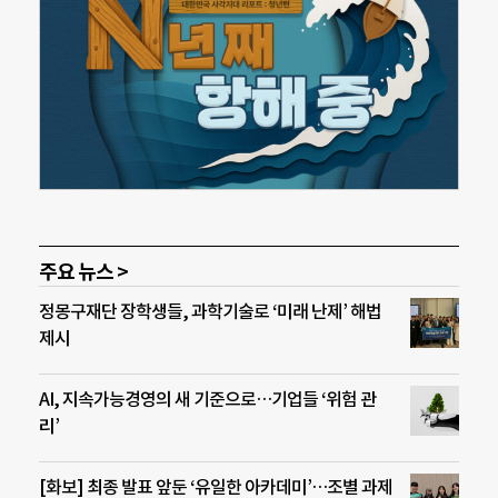
주요 뉴스 >
정몽구재단 장학생들, 과학기술로 ‘미래 난제’ 해법
제시
AI, 지속가능경영의 새 기준으로…기업들 ‘위험 관
리’
[화보] 최종 발표 앞둔 ‘유일한 아카데미’…조별 과제