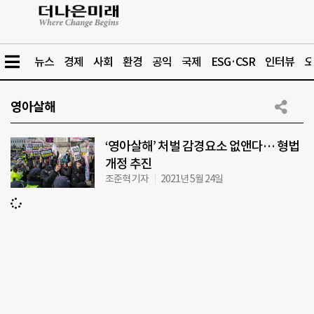
뉴스
경제
사회
환경
공익
국제
ESG·CSR
인터뷰
오
영아살해
‘영아살해’ 처벌 감경요소 없앤다… 형법
개정 추진
조준혁 기자
2021년 5월 24일