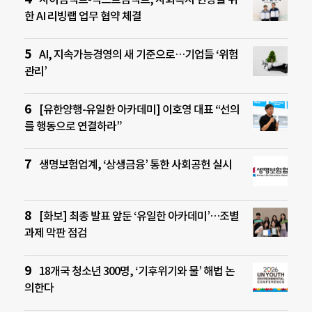
한 AI 리빙랩 업무 협약 체결
AI, 지속가능경영의 새 기준으로…기업들 ‘위험
관리’
[유한양행-유일한 아카데미] 이호영 대표 “선의
를 행동으로 연결하라”
생명보험업계, ‘상생금융’ 통한 사회공헌 실시
[화보] 최종 발표 앞둔 ‘유일한 아카데미’…조별
과제 막판 점검
18개국 청소년 300명, ‘기후위기와 물’ 해법 논
의한다