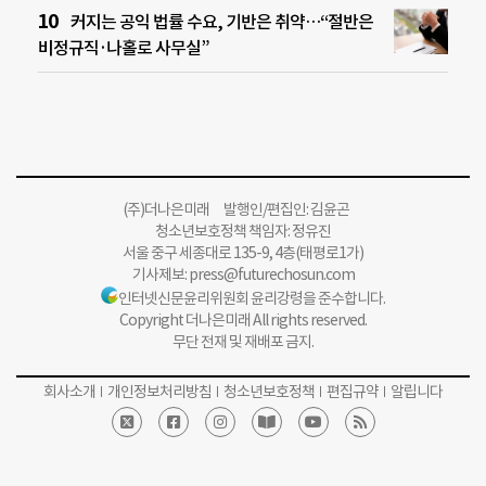
커지는 공익 법률 수요, 기반은 취약…“절반은
비정규직·나홀로 사무실”
(주)더나은미래 발행인/편집인: 김윤곤
청소년보호정책 책임자: 정유진
서울 중구 세종대로 135-9, 4층(태평로1가)
기사제보:
press@futurechosun.com
인터넷신문윤리위원회 윤리강령을 준수합니다.
Copyright 더나은미래 All rights reserved.
무단 전재 및 재배포 금지.
회사소개
개인정보처리방침
청소년보호정책
편집규약
알립니다