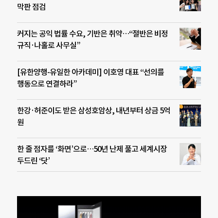
막판 점검
커지는 공익 법률 수요, 기반은 취약…“절반은 비정
규직·나홀로 사무실”
[유한양행-유일한 아카데미] 이호영 대표 “선의를
행동으로 연결하라”
한강·허준이도 받은 삼성호암상, 내년부터 상금 5억
원
한 줄 점자를 ‘화면’으로…50년 난제 풀고 세계시장
두드린 ‘닷’