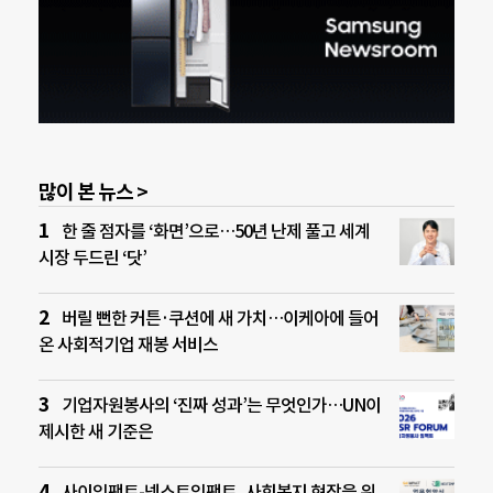
많이 본 뉴스 >
한 줄 점자를 ‘화면’으로…50년 난제 풀고 세계
시장 두드린 ‘닷’
버릴 뻔한 커튼·쿠션에 새 가치…이케아에 들어
온 사회적기업 재봉 서비스
기업자원봉사의 ‘진짜 성과’는 무엇인가…UN이
제시한 새 기준은
사이임팩트-넥스트임팩트, 사회복지 현장을 위