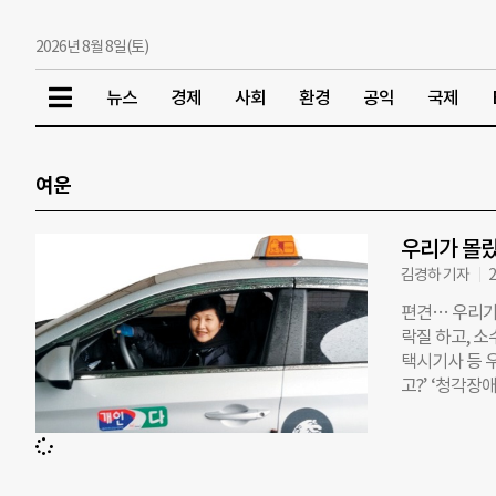
2026년 8월 8일(토)
뉴스
경제
사회
환경
공익
국제
여운
우리가 몰랐
김경하 기자
2
편견… 우리가
락질 하고, 소
택시기사 등 
고?’ ‘청각장
적 생각이다.
을 깨는 이야기
도 시각장애인 
로 백내장도 