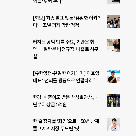
업들 ‘위험 관리’
[화보] 최종 발표 앞둔 ‘유일한 아카데
미’…조별 과제 막판 점검
커지는 공익 법률 수요, 기반은 취
약…“절반은 비정규직·나홀로 사무
실”
[유한양행-유일한 아카데미] 이호영
대표 “선의를 행동으로 연결하라”
한강·허준이도 받은 삼성호암상, 내
년부터 상금 5억원
한 줄 점자를 ‘화면’으로…50년 난제
풀고 세계시장 두드린 ‘닷’