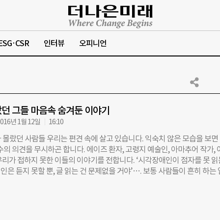
ESG·CSR
인터뷰
오피니언
던 그들 마음속 숨겨둔 이야기
016년 1월 12일
16:10
 몰랐던 사람들 우리는 편견 속에 살고 있습니다. 익숙치 않은 모습을 보면
수의 의견을 무시하곤 합니다. 에이즈 환자, 고령지 예술인, 아마추어 작가,
우리가 접하지 못한 이들의 이야기를 전합니다. ‘시각장애인이 점자를 못 
애인은 듣지 못할 뿐, 글 읽는 건 문제없을 거야’…. 보통 사람들이 흔히 하는
 만일 그렇지 않다면 어떨까. 청년 기자들이 만난 우리 이웃 중에는 편견과 
를 털어놓은 이가 많았다. 편집자 주 ＃1 “안마사 말고 교육자 되고 싶어” 
김태연씨 김태연(43)씨가 시각장애 1급 진단을 받은 것은 28세 때. 설상
진행됐다. 형광등 불빛이 숟가락에 반사되는 것도 견디기 어려웠다. 부모님