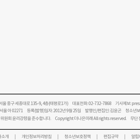
울 중구 세종대로 135-9, 4층(태평로1가) 대표전화: 02-732-7868 기사제보:
pre
울 아 02271 등록(발행)일자: 2012년 9월 25일 발행인/편집인: 김윤곤 청소년
위원회 윤리강령을 준수합니다.
Copyright 더나은미래 All rights reserved. 무
사소개
개인정보처리방침
청소년보호정책
편집규약
알립