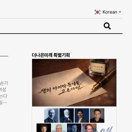
Korean
▼
Korean
▼
더나은미래 특별기획
 손가
 여성
읽는다
 일반
통념
-중
가상으
과 같