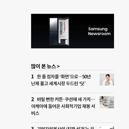
많이 본 뉴스 >
한 줄 점자를 ‘화면’으로…50년
난제 풀고 세계시장 두드린 ‘닷’
버릴 뻔한 커튼·쿠션에 새 가치…
이케아에 들어온 사회적기업 재봉 서
비스