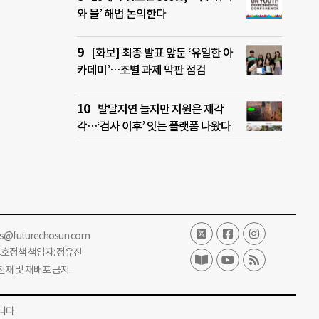
와 물’ 해법 논의한다
[화보] 최종 발표 앞둔 ‘유일한 아
카데미’…조별 과제 막판 점검
발달지연 늘지만 지원은 제각
각…‘검사 이후’ 잇는 플랫폼 나왔다
ss@futurechosun.com
보호정책 책임자: 정유진
단 전재 및 재배포 금지.
니다