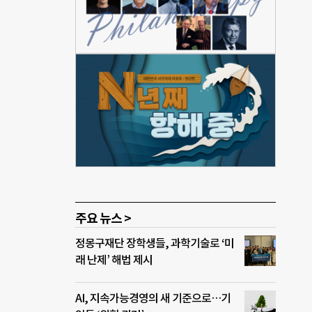
 복
” 복
 교
었다.
생활에
서 책
 있는
애인
주요 뉴스 >
정몽구재단 장학생들, 과학기술로 ‘미
래 난제’ 해법 제시
AI, 지속가능경영의 새 기준으로…기