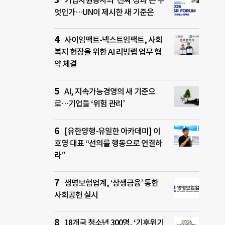
기업자원봉사의 ‘진짜 성과’는 무
엇인가…UN이 제시한 새 기준은
사이임팩트-넥스트임팩트, 사회
복지 현장을 위한 AI 리빙랩 업무 협
약 체결
AI, 지속가능경영의 새 기준으
로…기업들 ‘위험 관리’
[유한양행-유일한 아카데미] 이
호영 대표 “선의를 행동으로 연결하
라”
생명보험업계, ‘상생금융’ 통한
사회공헌 실시
18개국 청소년 300명, ‘기후위기